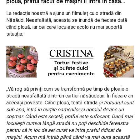
plouă, praful făcut de mașini îi intră în casă…
La redacția noastră a ajuns un filmuleț cu o stradă din
Năsăud. Neasfaltată, aceasta se inundă de fiecare dată
când plouă, iar cei care locuiesc acolo nu mai suportă
situația:
„
Vă rog să priviți cum se transformă pe timp de ploaie o
stradă neasfaltată dintr-un cartier năsăudean. Î
n fiecare an
aceeaşi poveste. Când plouă, toată strada
şi trotuarul sunt
sub apă, intră în curțile oamenilor şi noroiul devine un
coşmar. Când este secetă, praful este sufocant. Dacă mai
locuieşti cumva lângă stradă nu poți deschide fereastra
pentru că în loc de aer curat va intra praful ridicat de
maşini. Acum mă întreb până când va mai dura această