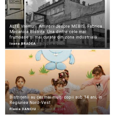
ALTE Vremuri. Amintiri despre MEBIS, Fabrica
Mecanica Bistrița: Una dintre cele mai
frumoase și mai curate din zona industrială:...
Ioana BRADEA
-
august 8, 2026
Bistrițenii au cei mai mulți copii sub 14 ani, în
Regiunea Nord-Vest
Flavia DANCIU
-
august 8, 2026