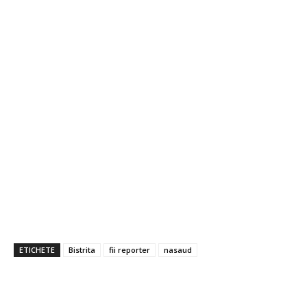
ETICHETE
Bistrita
fii reporter
nasaud