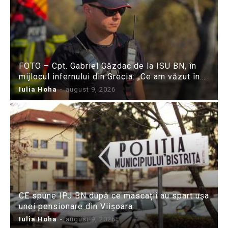
FOTO – Cpt. Gabriel Găzdac de la ISU BN, în
mijlocul infernului din Grecia: „Ce am văzut în...
Iulia Hoha
-
august 9, 2026
CE spune IPJ BN după ce mascații au spart ușa
unei pensionare din Viișoara
Iulia Hoha
-
august 9, 2026