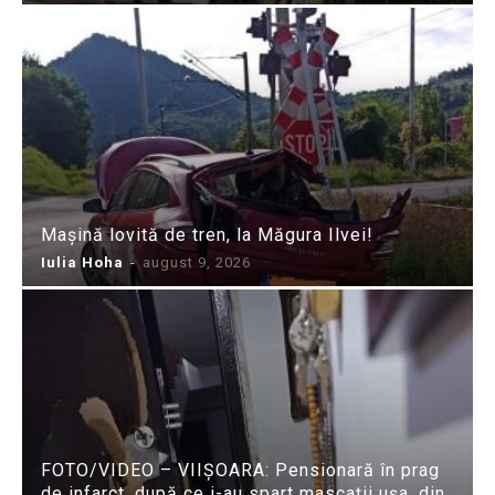
Mașină lovită de tren, la Măgura Ilvei!
Iulia Hoha
-
august 9, 2026
FOTO/VIDEO – VIIȘOARA: Pensionară în prag
de infarct, după ce i-au spart mascații ușa, din