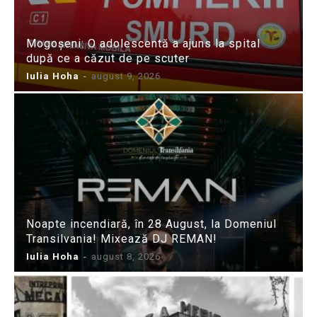
Mogoșeni: O adolescentă a ajuns la spital
după ce a căzut de pe scuter
Iulia Hoha
-
august 9, 2026
Noapte incendiară, în 28 August, la Domeniul
Transilvania! Mixează DJ REMAN!
Iulia Hoha
-
august 8, 2026