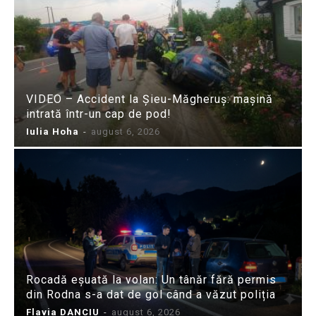
VIDEO – Accident la Șieu-Măgheruș: mașină
intrată într-un cap de pod!
Iulia Hoha
-
august 6, 2026
Rocadă eșuată la volan: Un tânăr fără permis
din Rodna s-a dat de gol când a văzut poliția
Flavia DANCIU
-
august 6, 2026