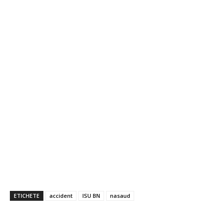
ETICHETE
accident
ISU BN
nasaud