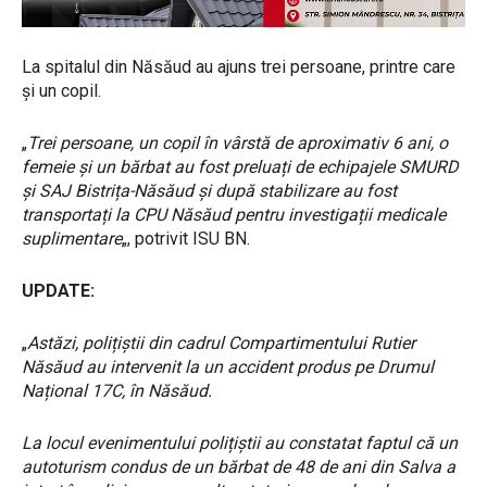
La spitalul din Năsăud au ajuns trei persoane, printre care
și un copil.
„
Trei persoane, un copil în vârstă de aproximativ 6 ani, o
femeie și un bărbat au fost preluați de echipajele SMURD
și SAJ Bistrița-Năsăud și după stabilizare au fost
transportați la CPU Năsăud pentru investigații medicale
suplimentare
„, potrivit ISU BN.
UPDATE:
„
Astăzi, polițiștii din cadrul Compartimentului Rutier
Năsăud au intervenit la un accident produs pe Drumul
Național 17C, în Năsăud.
La locul evenimentului polițiștii au constatat faptul că un
autoturism condus de un bărbat de 48 de ani din Salva a