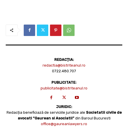
REDACȚIA:
redactia@bistriteanul.ro
0722.480.707
PUBLICITATE:
publicitate@bistriteanul.ro
JURIDIC:
Redacția beneficiază de serviciile juridice ale
Societatii civile de
avocati “Gaurean si Asociatii”
din Baroul Bucuresti
office@gaureanlawyers.ro