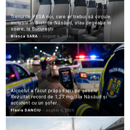
Trenurile PESA noi, care ar trebui să circule
inclusiv în Bistrița-Năsăud, stau degeaba în
soare, la București
Bianca SARA
-
august 6, 2026
Alcoolul a făcut prăpăd ieri pe șosele:
Rezultat record de 1,27 mg/l la Năsăud și
accident cu un șofer...
Flavia DANCIU
-
august 6, 2026