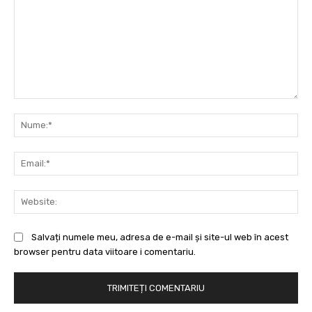
Comentariu:
Nu
Ema
Web
Salvați numele meu, adresa de e-mail și site-ul web în acest
browser pentru data viitoare i comentariu.