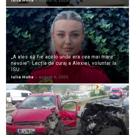
Iulia Hoha
-
august 6, 2026
„A ales să fie acolo unde era cea mai mare
nevoie”: Lecția de curaj a Alexiei, voluntar la
ISU...
Iulia Hoha
-
august 6, 2026