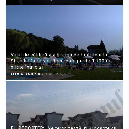
Valul de căldură a adus mii de bistrițeni la
Ștrandul Codrișor. Record de peste 1.700 de
bilete într-o zi
Flavia DANCIU
-
august 6, 2026
FII REPORTER: „Ne terorizează zi și noapte cu