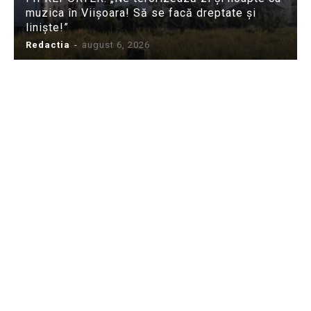
muzica în Viișoara! Să se facă dreptate și
liniște!”
Redactia
-
august 6, 2026