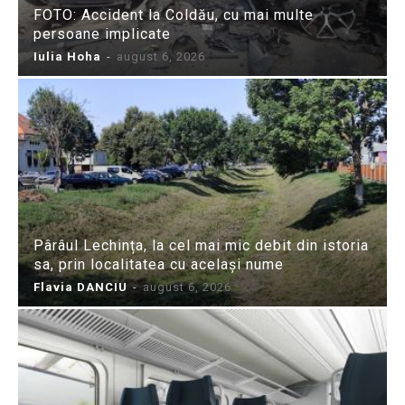
FOTO: Accident la Coldău, cu mai multe
persoane implicate
Iulia Hoha
-
august 6, 2026
Pârâul Lechința, la cel mai mic debit din istoria
sa, prin localitatea cu același nume
Flavia DANCIU
-
august 6, 2026