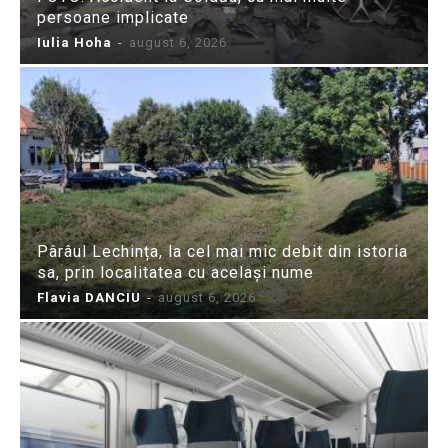
persoane implicate
Iulia Hoha
-
august 6, 2026
Pârâul Lechința, la cel mai mic debit din istoria
sa, prin localitatea cu același nume
Flavia DANCIU
-
august 6, 2026