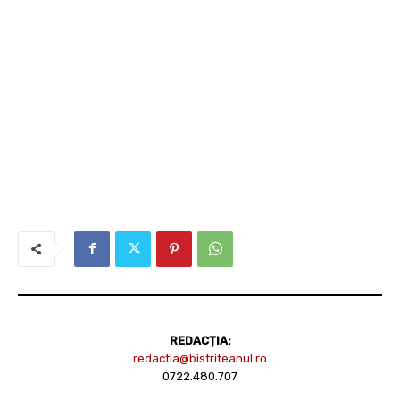
REDACȚIA:
redactia@bistriteanul.ro
0722.480.707