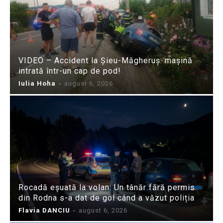
VIDEO – Accident la Șieu-Măgheruș: mașină
intrată într-un cap de pod!
Iulia Hoha
-
august 6, 2026
Rocadă eșuată la volan: Un tânăr fără permis
din Rodna s-a dat de gol când a văzut poliția
Flavia DANCIU
-
august 6, 2026