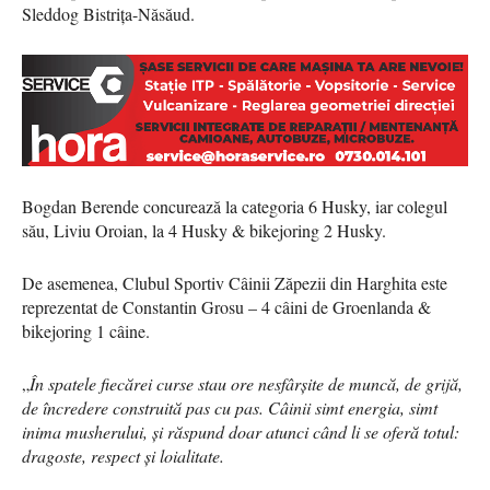
Sleddog Bistrița-Năsăud.
Bogdan Berende concurează la categoria 6 Husky, iar colegul
său, Liviu Oroian, la 4 Husky & bikejoring 2 Husky.
De asemenea, Clubul Sportiv Câinii Zăpezii din Harghita este
reprezentat de Constantin Grosu – 4 câini de Groenlanda &
bikejoring 1 câine.
„
În spatele fiecărei curse stau ore nesfârșite de muncă, de grijă,
de încredere construită pas cu pas. Câinii simt energia, simt
inima musherului, și răspund doar atunci când li se oferă totul:
dragoste, respect și loialitate.