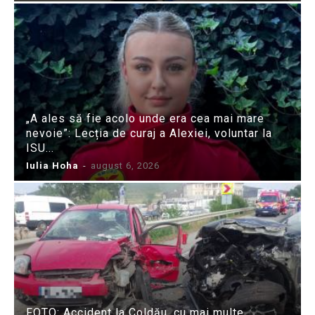
„A ales să fie acolo unde era cea mai mare
nevoie”: Lecția de curaj a Alexiei, voluntar la
ISU...
Iulia Hoha
-
august 6, 2026
FOTO: Accident la Coldău, cu mai multe