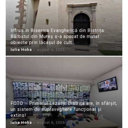
Intrus în Biserica Evanghelică din Bistrița:
Bărbatul din Mureș s-a apucat de mutat
obiecte prin lăcașul de cult
Iulia Hoha
-
august 6, 2026
FOTO – Primarul Lazany: Bistrița are, în sfârșit,
un sistem de supraveghere funcțional și
extins!
Iulia Hoha
-
august 6, 2026