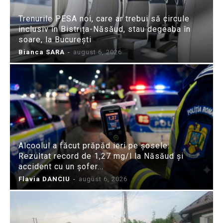
Trenurile PESA noi, care ar trebui să circule
inclusiv în Bistrița-Năsăud, stau degeaba în
soare, la București
Bianca SARA
-
august 6, 2026
Alcoolul a făcut prăpăd ieri pe șosele:
Rezultat record de 1,27 mg/l la Năsăud și
accident cu un șofer...
Flavia DANCIU
-
august 6, 2026