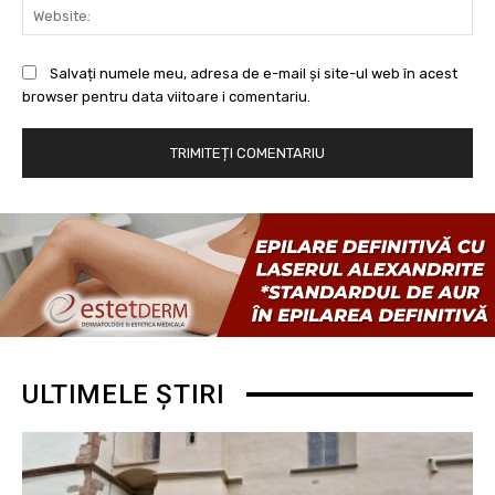
Web
Salvați numele meu, adresa de e-mail și site-ul web în acest
browser pentru data viitoare i comentariu.
ULTIMELE ȘTIRI