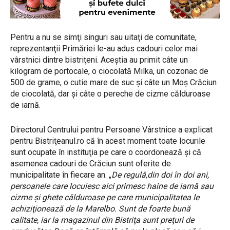
Pentru a nu se simţi singuri sau uitaţi de comunitate,
reprezentanţii Primăriei le-au adus cadouri celor mai
vârstnici dintre bistriţeni. Aceştia au primit câte un
kilogram de portocale, o ciocolată Milka, un cozonac de
500 de grame, o cutie mare de suc şi câte un Moş Crăciun
de ciocolată, dar şi câte o pereche de cizme călduroase
de iarnă.
Directorul Centrului pentru Persoane Vârstnice a explicat
pentru Bistriţeanul.ro că în acest moment toate locurile
sunt ocupate în instituţia pe care o coordonează şi că
asemenea cadouri de Crăciun sunt oferite de
municipalitate în fiecare an. „
De regulă,din doi în doi ani,
persoanele care locuiesc aici primesc haine de iarnă sau
cizme şi ghete călduroase pe care municipalitatea le
achiziţionează de la Marelbo. Sunt de foarte bună
calitate, iar la magazinul din Bistriţa sunt preţuri de