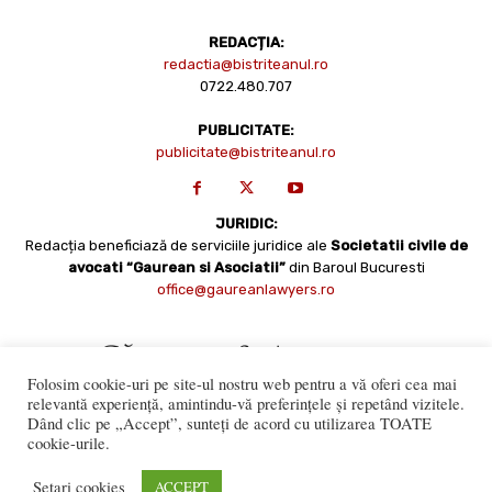
REDACȚIA:
redactia@bistriteanul.ro
0722.480.707
PUBLICITATE:
publicitate@bistriteanul.ro
JURIDIC:
Redacția beneficiază de serviciile juridice ale
Societatii civile de
avocati “Gaurean si Asociatii”
din Baroul Bucuresti
office@gaureanlawyers.ro
Folosim cookie-uri pe site-ul nostru web pentru a vă oferi cea mai
relevantă experiență, amintindu-vă preferințele și repetând vizitele.
Dând clic pe „Accept”, sunteți de acord cu utilizarea TOATE
cookie-urile.
Reproducerea totală sau parțială a materialelor este permisă
numai cu acordul expres al Bistriteanul.Ro. © Copyright 2008 -
Setari cookies
ACCEPT