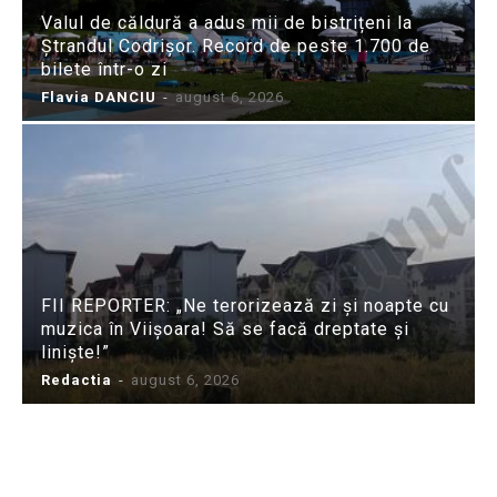
Valul de căldură a adus mii de bistrițeni la
Ștrandul Codrișor. Record de peste 1.700 de
bilete într-o zi
Flavia DANCIU
-
august 6, 2026
FII REPORTER: „Ne terorizează zi și noapte cu
muzica în Viișoara! Să se facă dreptate și
liniște!”
Redactia
-
august 6, 2026