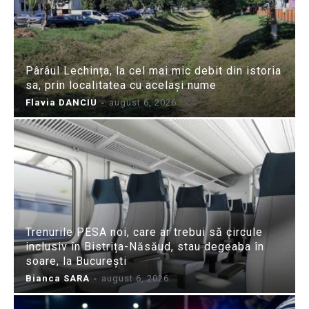
Pârâul Lechința, la cel mai mic debit din istoria
sa, prin localitatea cu același nume
Flavia DANCIU
-
august 6, 2026
Trenurile PESA noi, care ar trebui să circule
inclusiv în Bistrița-Năsăud, stau degeaba în
soare, la București
Bianca SARA
-
august 6, 2026