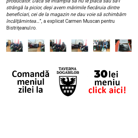
producător. Dacă se întâmplă să nu le placă sau să-i
strângă la picior, deşi avem mărimile fiecăruia dintre
beneficiari, cei de la magazin ne dau voie să schimbăm
încălţămintea…
”, a explicat Carmen Muscan pentru
Bistriţeanul.ro.