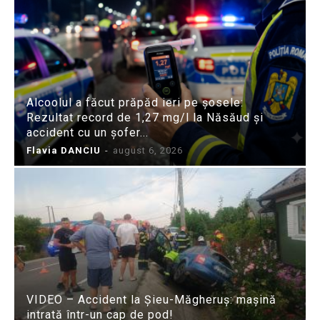
Alcoolul a făcut prăpăd ieri pe șosele:
Rezultat record de 1,27 mg/l la Năsăud și
accident cu un șofer...
Flavia DANCIU
-
august 6, 2026
VIDEO – Accident la Șieu-Măgheruș: mașină
intrată într-un cap de pod!