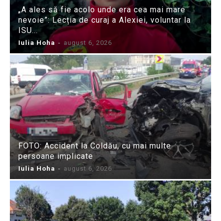
„A ales să fie acolo unde era cea mai mare
nevoie”: Lecția de curaj a Alexiei, voluntar la
ISU...
Iulia Hoha
-
august 6, 2026
FOTO: Accident la Coldău, cu mai multe
persoane implicate
Iulia Hoha
-
august 6, 2026