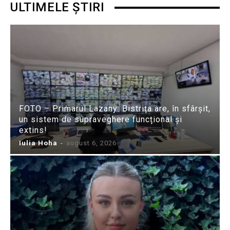
ULTIMELE ȘTIRI
FOTO – Primarul Lazany: Bistrița are, în sfârșit,
un sistem de supraveghere funcțional și
extins!
Iulia Hoha
-
august 6, 2026