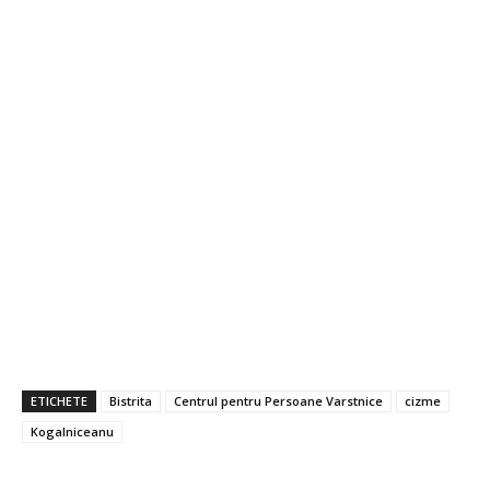
ETICHETE
Bistrita
Centrul pentru Persoane Varstnice
cizme
Kogalniceanu