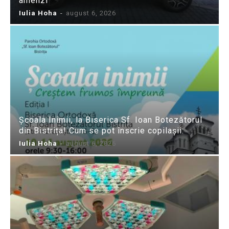
amenzi
Iulia Hoha
-
august 6, 2026
Școala Inimii, la Biserica Sf. Ioan Botezătorul
din Bistrița! Cum se pot înscrie copilașii:
Iulia Hoha
-
august 6, 2026