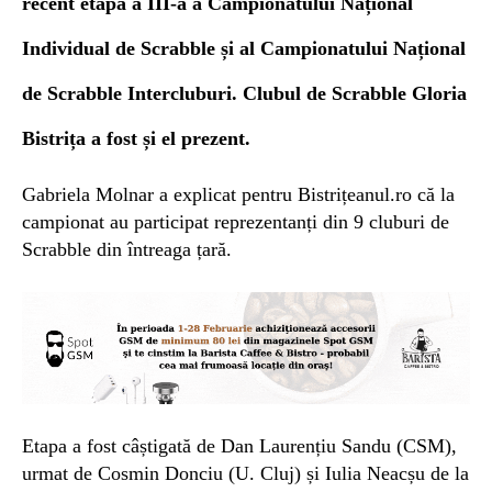
recent etapa a III-a
a
Campionatului Național
Individual de Scrabble și al Campionatului Național
de Scrabble Intercluburi.
Clubul de Scrabble Gloria
Bistrița a fost și el prezent.
Gabriela Molnar
a
explicat
pentru Bistrițeanul.ro c
ă la
campionat au participat
reprezentanți d
in
9
c
luburi de
Scrabble din întreaga țară.
Etapa a fost câștigată de Dan Laurențiu Sandu (CSM),
urmat de Cosmin Donciu (U. Cluj) și Iulia Neacșu de la