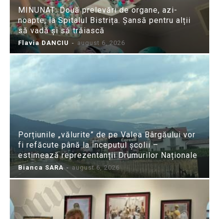
MINUNAT: Două prelevări de organe, azi-
noapte, la Spitalul Bistrița. Șansă pentru alții
să vadă și să trăiască
Flavia DANCIU
-
august 6, 2026
Porțiunile „vălurite” de pe Valea Bârgăului vor
fi refăcute până la începutul școlii –
estimează reprezentanții Drumurilor Naționale
Bianca SARA
-
august 6, 2026