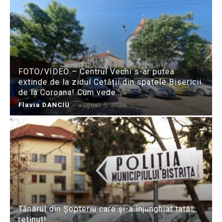
FOTO/VIDEO – Centrul Vechi s-ar putea
extinde de la zidul Cetății din spatele Bisericii
de la Coroana! Cum vede...
Flavia DANCIU
-
august 5, 2026
Tânărul din Șopteriu care și-a înjunghiat tatăl,
reținut!