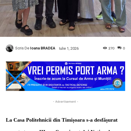
Scris De
Ioana BRADEA
270
0
Iulie 1, 2026
- Advertisement -
La
Casa Politehnicii din Timi
ș
oara
s-a desfășurat