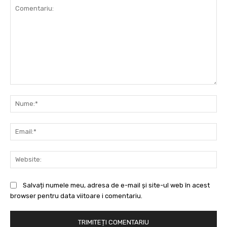
Comentariu:
Nu
Ema
Web
Salvați numele meu, adresa de e-mail și site-ul web în acest
browser pentru data viitoare i comentariu.