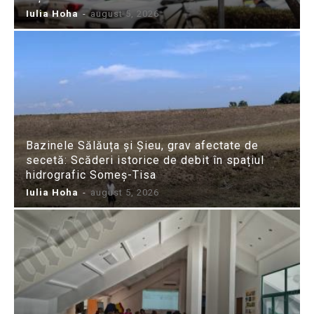
Iulia Hoha
-
august 5, 2026
Bazinele Sălăuța și Șieu, grav afectate de
secetă: Scăderi istorice de debit în spațiul
hidrografic Someș-Tisa
Iulia Hoha
-
august 5, 2026