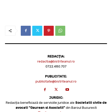
REDACȚIA:
redactia@bistriteanul.ro
0722.480.707
PUBLICITATE:
publicitate@bistriteanul.ro
JURIDIC:
Redacția beneficiază de serviciile juridice ale
Societatii civile de
avocati “Gaurean si Asociatii”
din Baroul Bucuresti