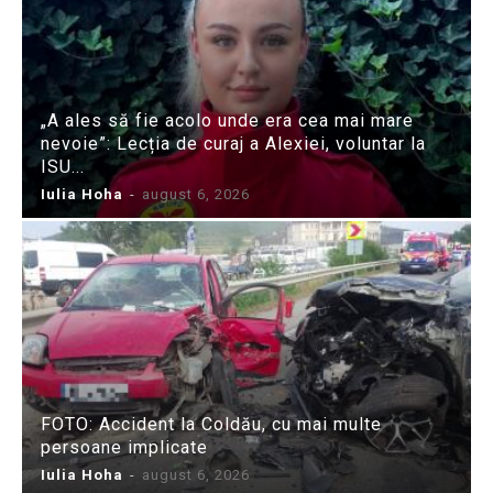
„A ales să fie acolo unde era cea mai mare
nevoie”: Lecția de curaj a Alexiei, voluntar la
ISU...
Iulia Hoha
-
august 6, 2026
FOTO: Accident la Coldău, cu mai multe
persoane implicate
Iulia Hoha
-
august 6, 2026