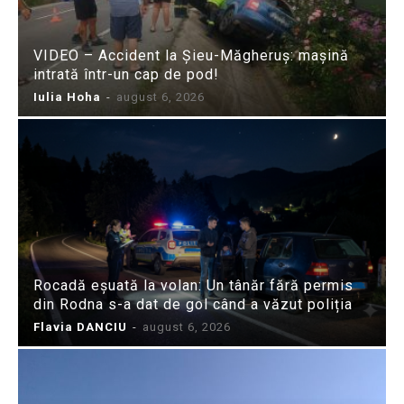
VIDEO – Accident la Șieu-Măgheruș: mașină
intrată într-un cap de pod!
Iulia Hoha
-
august 6, 2026
Rocadă eșuată la volan: Un tânăr fără permis
din Rodna s-a dat de gol când a văzut poliția
Flavia DANCIU
-
august 6, 2026