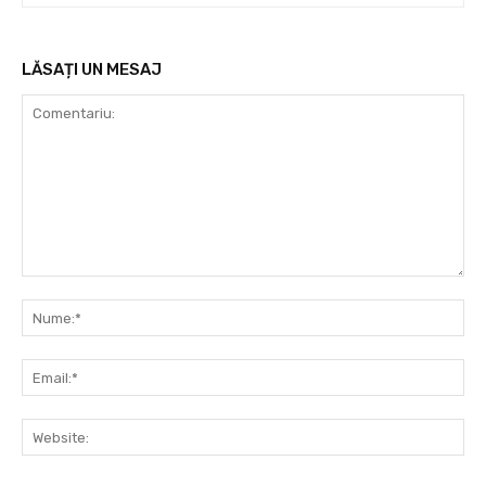
LĂSAȚI UN MESAJ
Comentariu:
Nu
Ema
Web