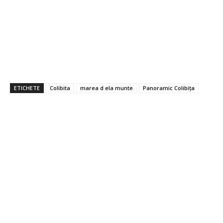
ETICHETE
Colibita
marea d ela munte
Panoramic Colibița