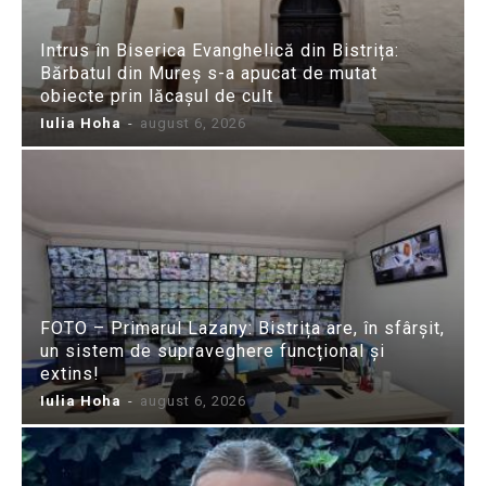
Intrus în Biserica Evanghelică din Bistrița:
Bărbatul din Mureș s-a apucat de mutat
obiecte prin lăcașul de cult
Iulia Hoha
-
august 6, 2026
FOTO – Primarul Lazany: Bistrița are, în sfârșit,
un sistem de supraveghere funcțional și
extins!
Iulia Hoha
-
august 6, 2026