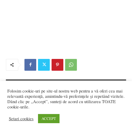
Folosim cookie-uri pe site-ul nostru web pentru a vă oferi cea mai
REDACȚIA:
relevantă experiență, amintindu-vă preferințele și repetând vizitele.
redactia@bistriteanul.ro
Dând clic pe „Accept”, sunteți de acord cu utilizarea TOATE
cookie-urile.
0722.480.707
Setari cookies
ACCEPT
PUBLICITATE:
publicitate@bistriteanul.ro