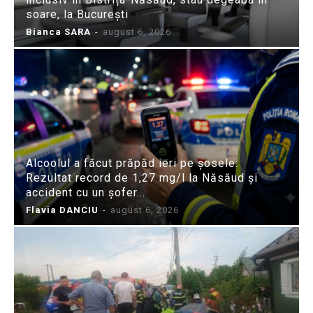
soare, la București
Bianca SARA
-
august 6, 2026
Alcoolul a făcut prăpăd ieri pe șosele:
Rezultat record de 1,27 mg/l la Năsăud și
accident cu un șofer...
Flavia DANCIU
-
august 6, 2026