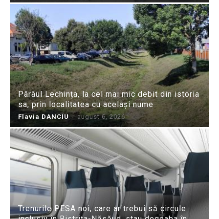
Pârâul Lechința, la cel mai mic debit din istoria
sa, prin localitatea cu același nume
Flavia DANCIU
-
august 6, 2026
Trenurile PESA noi, care ar trebui să circule
inclusiv în Bistrița-Năsăud, stau degeaba în