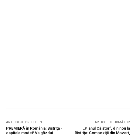
ARTICOLUL PRECEDENT
ARTICOLUL URMĂTOR
PREMIERĂ în România: Bistrița -
„Pianul Călător”, din nou la
capitala modei! Va găzdui
Bistrița: Compoziții din Mozart,