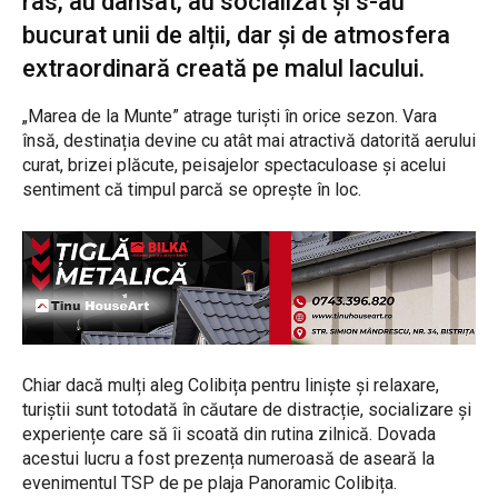
râs, au dansat, au socializat și s-au
bucurat unii de alții, dar și de atmosfera
extraordinară creată pe malul lacului.
„Marea de la Munte” atrage turiști în orice sezon. Vara
însă, destinația devine cu atât mai atractivă datorită aerului
curat, brizei plăcute, peisajelor spectaculoase și acelui
sentiment că timpul parcă se oprește în loc.
Chiar dacă mulți aleg Colibița pentru liniște și relaxare,
turiștii sunt totodată în căutare de distracție, socializare și
experiențe care să îi scoată din rutina zilnică. Dovada
acestui lucru a fost prezența numeroasă de aseară la
evenimentul TSP de pe plaja Panoramic Colibița.