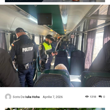
Scris De
Iulia Hoha
1318
0
Aprilie 7, 2026