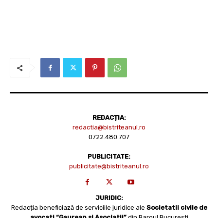
REDACȚIA:
redactia@bistriteanul.ro
0722.480.707
PUBLICITATE:
publicitate@bistriteanul.ro
JURIDIC:
Redacția beneficiază de serviciile juridice ale
Societatii civile de
avocati “Gaurean si Asociatii”
din Baroul Bucuresti