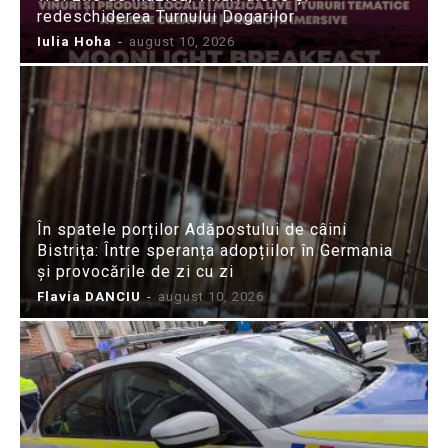
redeschiderea Turnului Dogarilor
Iulia Hoha
-
august 10, 2026
În spatele porților Adăpostului de câini
Bistrița: Între speranța adopțiilor în Germania
și provocările de zi cu zi
Flavia DANCIU
-
august 10, 2026