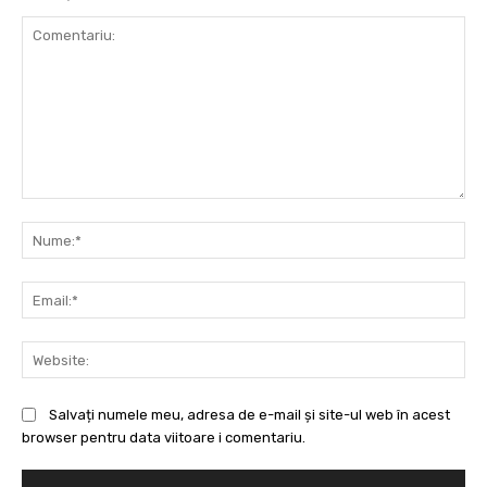
Comentariu:
Nu
Ema
Web
Salvați numele meu, adresa de e-mail și site-ul web în acest
browser pentru data viitoare i comentariu.