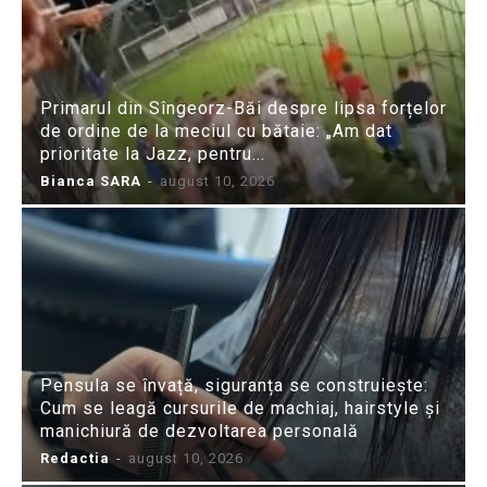
Primarul din Sîngeorz-Băi despre lipsa forțelor
de ordine de la meciul cu bătaie: „Am dat
prioritate la Jazz, pentru...
Bianca SARA
-
august 10, 2026
Pensula se învață, siguranța se construiește:
Cum se leagă cursurile de machiaj, hairstyle și
manichiură de dezvoltarea personală
Redactia
-
august 10, 2026