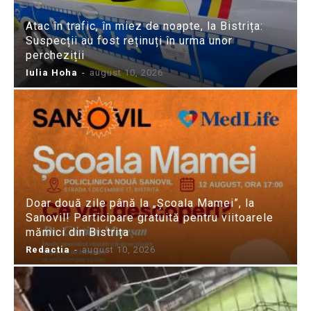
Atac în trafic, în miez de noapte, la Bistrița:
Suspecții au fost reținuți în urma unor
percheziții
Iulia Hoha
-
august 10, 2026
Doar două zile până la „Școala Mamei”, la
Sanovil! Participare gratuită pentru viitoarele
mămici din Bistrița
Redactia
-
august 10, 2026