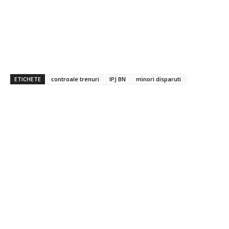
ETICHETE
controale trenuri
IPJ BN
minori disparuti