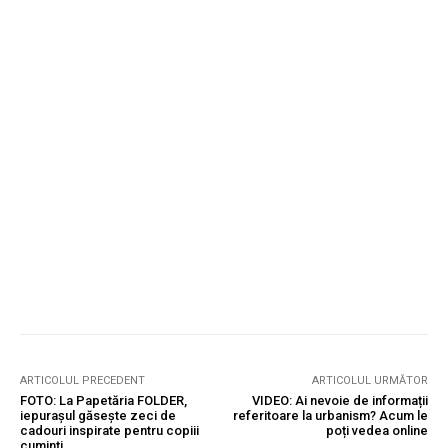
ARTICOLUL PRECEDENT
ARTICOLUL URMĂTOR
FOTO: La Papetăria FOLDER,
VIDEO: Ai nevoie de informații
iepurașul găsește zeci de
referitoare la urbanism? Acum le
cadouri inspirate pentru copiii
poți vedea online
cuminți