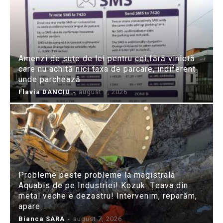
Amenzi de sute de lei pentru cei fără vinietă
care nu achită nici taxa de parcare, indiferent
unde parchează
Flavia DANCIU
-
august 7, 2026
Probleme peste probleme la magistrala
Aquabis de pe Industriei! Kozuk: Țeava din
metal veche e dezastru! Intervenim, reparăm,
apare...
Bianca SARA
-
august 7, 2026