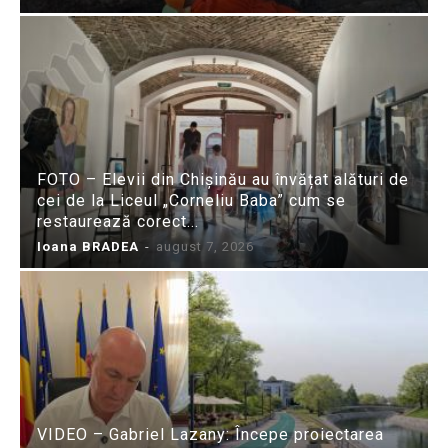
FOTO – Elevii din Chișinău au învățat alături de
cei de la Liceul „Corneliu Baba” cum se
restaurează corect...
Ioana BRADEA
-
august 7, 2026
VIDEO – Gabriel Lazany: Începe proiectarea