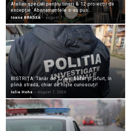
Atelier special pentru tineri & 12 proiecții de
excepție. Abonamentele s-au pus...
Ioana BRADEA
-
august 7, 2026
BISTRIȚA: Tânăr de 17 ani, bătut și jefuit, în
plină stradă, chiar de niște cunoscuți!
Iulia Hoha
-
august 7, 2026