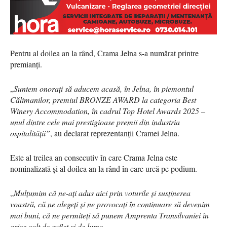
Pentru al doilea an la rând, Crama Jelna s-a numărat printre
premianți.
„
Suntem onorați să aducem acasă, în Jelna, în piemontul
Călimanilor, premiul BRONZE AWARD la categoria Best
Winery Accommodation, în cadrul Top Hotel Awards 2025 –
unul dintre cele mai prestigioase premii din industria
ospitalității”
, au declarat reprezentanții Cramei Jelna.
Este al treilea an consecutiv în care Crama Jelna este
nominalizată și al doilea an la rând în care urcă pe podium.
„
Mulțumim că ne-ați adus aici prin voturile și susținerea
voastră, că ne alegeți și ne provocați în continuare să devenim
mai buni, că ne permiteți să punem Amprenta Transilvaniei în
orice colț de suflet și de lume.