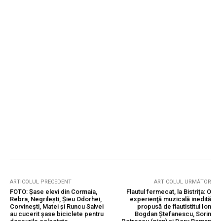
ARTICOLUL PRECEDENT
ARTICOLUL URMĂTOR
FOTO: Șase elevi din Cormaia,
Flautul fermecat, la Bistrița: O
Rebra, Negrilești, Șieu Odorhei,
experienţă muzicală inedită
Corvinești, Matei și Runcu Salvei
propusă de flautistitul Ion
au cucerit șase biciclete pentru
Bogdan Ştefanescu, Sorin