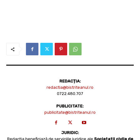
REDACȚIA:
redactia@bistriteanul.ro
0722.480.707
PUBLICITATE:
publicitate@bistriteanul.ro
JURIDIC:
Redacția beneficiază de serviciile juridice ale
Societatii civile de