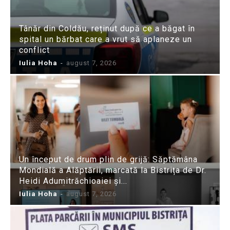
Tânăr din Coldău, reținut după ce a băgat în
spital un bărbat care a vrut să aplaneze un
conflict
Iulia Hoha
-
august 7, 2026
Un început de drum plin de grijă: Săptămâna
Mondială a Alăptării, marcată la Bistrița de Dr.
Heidi Adumitrăchioaiei și...
Iulia Hoha
-
august 7, 2026