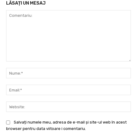
LĂSAȚI UN MESAJ
Comentariu:
Nu
Ema
Web
Salvați numele meu, adresa de e-mail și site-ul web în acest
browser pentru data viitoare i comentariu.