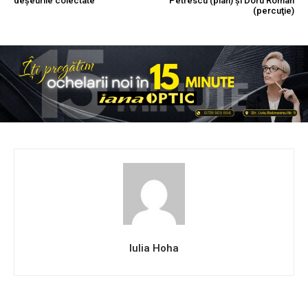
deșeurile colectate
Petrescu (pian) și Doru Roman
(percuţie)
Iulia Hoha