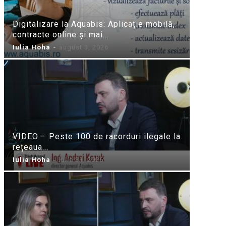
Digitalizare la Aquabis: Aplicație mobilă,
contracte online și mai...
Iulia Hoha
-
august 3, 2026
VIDEO – Peste 100 de racorduri ilegale la
rețeaua...
Iulia Hoha
-
iulie 31, 2026