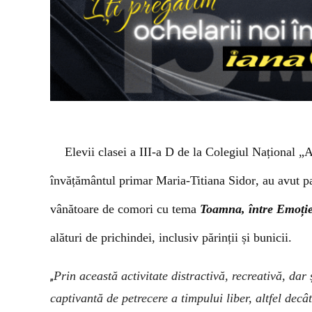
E
levii clasei a III-a D
de la
Colegiul Național
„
A
învățământul primar Maria-Titiana
Sidor
, au avut p
v
ânătoare de comori
cu
tema
Toamna, între Emoție
alături de prichindei, inclusiv
părinți
i
și bunici
i
.
Prin această activitate distractivă, recreativă, dar
„
captivantă de petrecere a timpului liber, altfel decâ