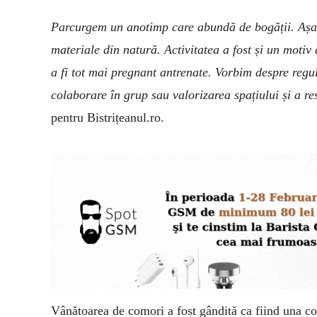
Parcurgem un anotimp care abundă de bogății. Așa că
materiale din natură. Activitatea a fost și un moti
a fi tot mai pregnant antrenate.
Vorbim despre
regul
colaborare în grup sau valorizarea spațiului și a re
pentru Bistrițeanul.ro.
Vânătoarea de comori a fost
gândit
ă
ca fiind una co