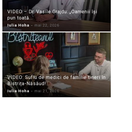
VIDEO – Dr. Vasile Grajdu: „Oamenii își
pun toată...
Iulia Hoha
-
mai 22, 2026
VIDEO: Suflu de medici de familie tineri în
Bistrița-Năsăud!...
Iulia Hoha
-
mai 21, 2026