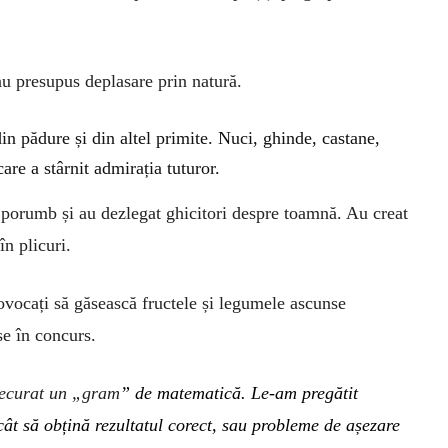
au
presupu
s
deplasare prin natură.
din pădure și din
altel
primite.
N
uci, ghinde, castane,
 care
a
stârnit admirația tuturor.
de porumb
și
au dezlegat ghicitori despre toamnă.
A
u creat
în plicuri.
rovocați să găsească
fructe
le
și legume
le
ascunse
se în concurs.
trecurat un
„
gram
” de matematică.
Le-am pregătit
ncât să
obțină rezultatul
corect, sau probleme de așezare