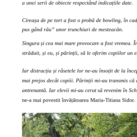
a unei serii de obiecte respectând indicațiile date.
Cireașa de pe tort a fost o probă de bowling, în ca
pus gând rău
”
unor trunchiuri de mesteacăn
.
Singura
și
cea mai mare provocare a fost vremea.
Î
străduit, și eu,
și părinții,
să le
oferi
m
copiilor un e
Iar d
istracția și râsetele
lor ne-
au însoțit de la înc
mai prejos decât copiii. Părinții
mi-
au
transmis că
antrenantă.
I
ar elevii
mi-
au cerut
să revenim în Sch
ne-a mai povestit învățătoarea
Maria-Titiana
Sidor.