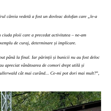
drul căreia vedetă a fost un dovleac dolofan care
„
le-a
n ciuda ploii care a precedat activitatea –
ne-am
xemplu de curaj, determinare și implicare.
eput până la final.
Iar
părinții și bunicii
nu
au fost
deloc
 au
apreciat
vânătoarea de comori drept
utilă și
ullerwald cât mai curând..
. Ce-mi pot dori mai mult?
”,