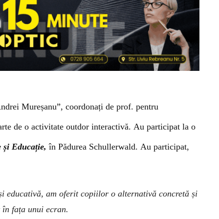
ndrei Mureșanu
”
,
co
ordonați de
prof.
pentru
arte de o
activitate outdor interactivă.
Au participat la o
 și Educație,
în P
ădurea
Schullerwald.
Au participat,
și
educativă, am oferit copiilor o alternativă concretă și
t în fața unui ecran.