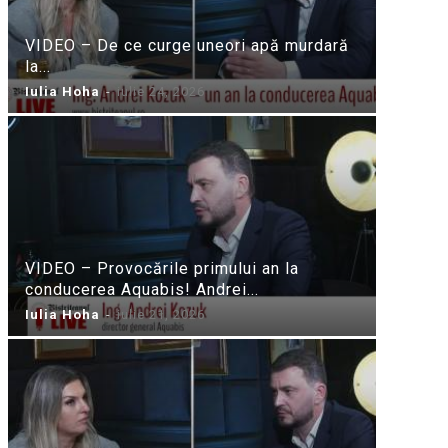
VIDEO – De ce curge uneori apă murdară
la...
Iulia Hoha
-
iulie 24, 2026
VIDEO – Provocările primului an la
conducerea Aquabis! Andrei...
Iulia Hoha
-
iulie 21, 2026