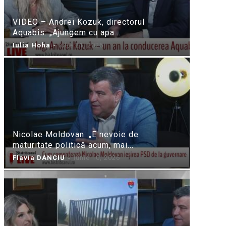
VIDEO – Andrei Kozuk, directorul
Aquabis: „Ajungem cu apa...
Iulia Hoha
-
iulie 21, 2026
Nicolae Moldovan: „E nevoie de
maturitate politică acum, mai...
Flavia DANCIU
-
iunie 10, 2026