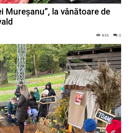
ei Mureșanu”, la vânătoare de
wald
835
0