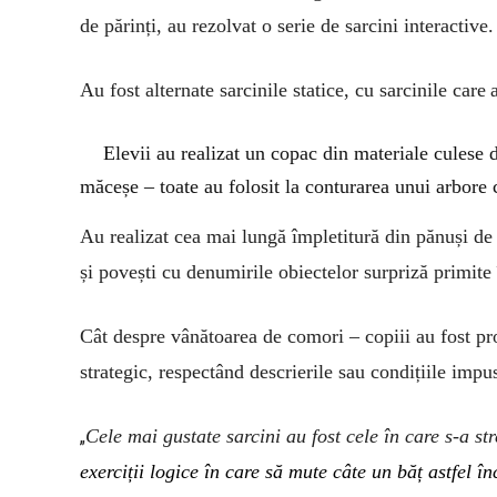
de părinți, au rezolvat o serie de sarcini interactive.
Au fost alternate sarcini
le
statice, cu sarcinile
c
ar
e
Elevii au realizat un copac din materiale culese 
măceșe –
toate au folosit la conturarea unui arbore
A
u realizat cea mai lungă împletitură din pănuși 
și
povești
c
u denumirile obiectelor surpriză primite 
Cât despre
vânătoarea
de comori – copiii au fost p
strategic,
r
espect
ând
descrierile
sau condițiile impu
Cele mai gustate sarcini au fost cele în care s-a s
„
exerciții logice
în care să
mut
e câte un
băț astfel î