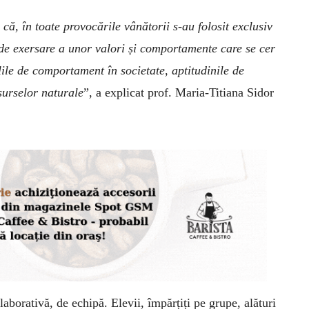
, în toate provocările vânătorii s-au folosit exclusiv
v de exersare a unor valori și comportamente care se cer
i
le
de comportament în societate, aptitudini
le
de
surselor naturale
”, a explicat prof.
Maria-Titiana
Sidor
laborativă, de echipă.
E
levii, împărțiți pe grupe, alături