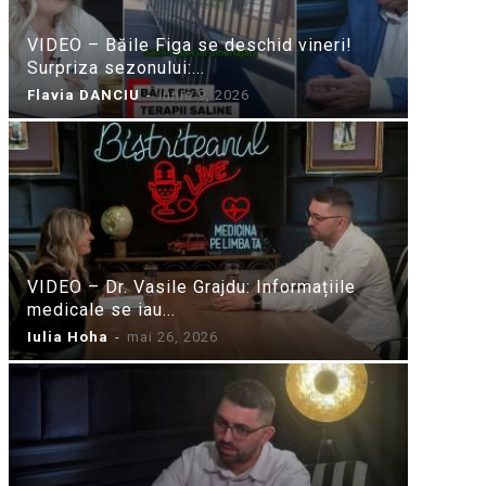
VIDEO – Băile Figa se deschid vineri!
Surpriza sezonului:...
Flavia DANCIU
-
iunie 9, 2026
VIDEO – Dr. Vasile Grajdu: Informațiile
medicale se iau...
Iulia Hoha
-
mai 26, 2026