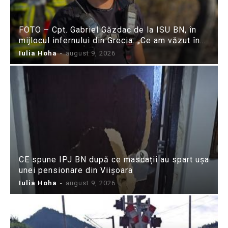
FOTO – Cpt. Gabriel Găzdac de la ISU BN, în
mijlocul infernului din Grecia: „Ce am văzut în...
Iulia Hoha
-
august 9, 2026
CE spune IPJ BN după ce mascații au spart ușa
unei pensionare din Viișoara
Iulia Hoha
-
august 9, 2026