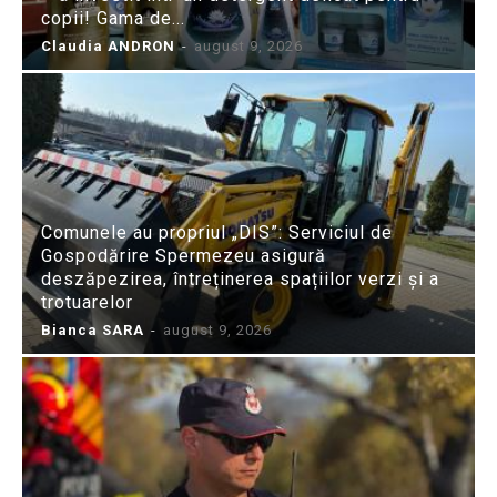
copii! Gama de...
Claudia ANDRON
-
august 9, 2026
Comunele au propriul „DIS”: Serviciul de
Gospodărire Spermezeu asigură
deszăpezirea, întreținerea spațiilor verzi și a
trotuarelor
Bianca SARA
-
august 9, 2026