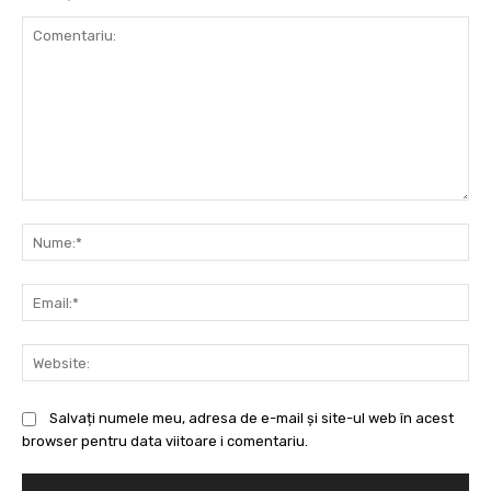
Comentariu:
Nu
Ema
Web
Salvați numele meu, adresa de e-mail și site-ul web în acest
browser pentru data viitoare i comentariu.