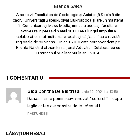
Bianca SARA
A absolvit Facultatea de Sociologie și Asistență Socială din
cadrul Universității Babeș-Bolyai Cluj-Napoca și are un masterat
în Comunicare și Mass-Media, urmat la aceeași facultate.
Activează în presă din anul 2011. De-a lungul timpului a
colaborat cu mai multe ziare locale și câțiva ani cu o revistă
regională de business. Din anul 2013 este corespondent pe
Bistrița-Năsăud al ziarului național Adevărul. Colaborarea cu
Bistrițeanul.ro a început în anul 2014.
1 COMENTARIU
Gica Contra De Bistrita
iunie 12, 2021 La 10:58
Daaaa…. si te pomini ca-i vinovat ” soferul ” … dupa
legile astea ale noastre de tot c*catul !
RĂSPUNDEȚI
LĂSAȚI UN MESAJ