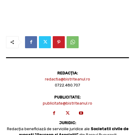
REDACȚIA:
redactia@bistriteanul.ro
0722.480.707
PUBLICITATE:
publicitate@bistriteanul.ro
JURIDIC:
Redacția beneficiază de serviciile juridice ale
Societatii civile de
avocati “Gaurean si Asociatii”
din Baroul Bucuresti