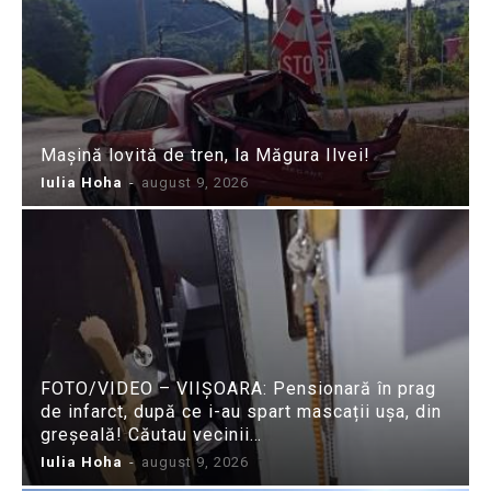
Mașină lovită de tren, la Măgura Ilvei!
Iulia Hoha
-
august 9, 2026
FOTO/VIDEO – VIIȘOARA: Pensionară în prag
de infarct, după ce i-au spart mascații ușa, din
greșeală! Căutau vecinii…
Iulia Hoha
-
august 9, 2026