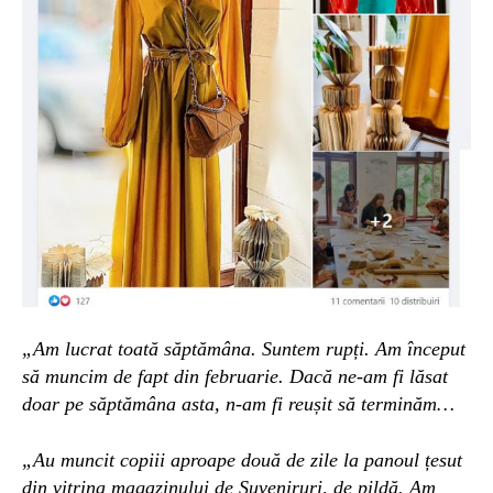
„Am lucrat toată săptămâna. Suntem rupți. Am început
să muncim de fapt din februarie. D
acă ne-am fi lăsat
doar pe săptămâna asta, n-am fi reușit să terminăm…
„Au muncit copiii aproape două de zile la panoul țesut
din vitrina magazinului de Suveniruri, de pildă. Am