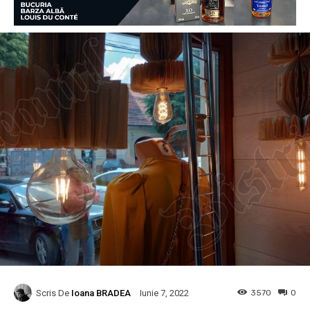
Scris De
Ioana BRADEA
3570
0
Iunie 7, 2022