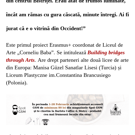
din centrul Bistriței.
Erau atât de frumos luminate,
încât am rămas cu gura căscată, minute întregi. Ai fi
jurat că e o vitrină din Occident!”
Este primul proiect Erasmus+ coordonat de
Liceul de
Arte „Corneliu Baba”.
Se intitulează
Building bridges
through Arts
.
A
re drept pa
rteneri
alte
două licee de arte
din Europa: Manisa Güzel Sanatlar Lisesi (Turcia) și
Liceum Plastyczne im.Constantina Brancusiego
(Polonia).