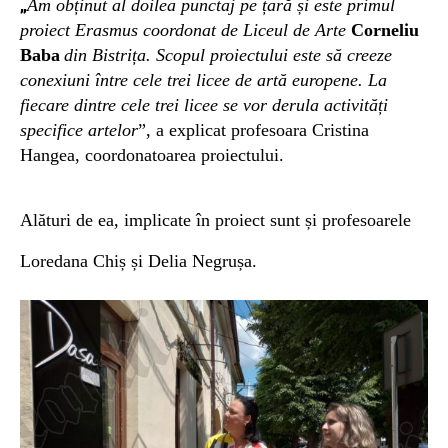
Am obținut al doilea punctaj pe țară și este primul
„
proiect Erasmus
coordonat de Liceul de Arte
Corneliu
Baba
din
Bistrița.
Scopul proiectului este să creeze
conexiuni între cele trei licee de artă europene. La
fiecare dintre
cele trei licee
se vor derula activități
specifice artelor
”, a
explicat
profesoara Cristina
Hangea, coordonatoarea proiectului.
Alături de ea, implicate în proiect sunt și profesoarele
Loredana Chiș și Delia Negrușa.