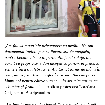
Am folosit materiale prietenoase cu mediul.
Ne-am
„
documentat înainte pentru fiecare stil de magazin,
pentru fiecare vitrină în parte. Am făcut schițe, am
vorbit cu proprietarii. Am început să punem în practică
schițele încă din februarie. Am turnat forme de mâini în
gips, am vopsit, le-am reglat în vitrine. Am cumpărat
lămpi noi pentru câteva vitrine… În anumite cazuri am
schimbat și firma…”
, a explicat profesoara Loredana
Chiș pentru Bistrițeanul.ro.
Am luat la pas strada Dornei, într-o seară, ca să mă
„