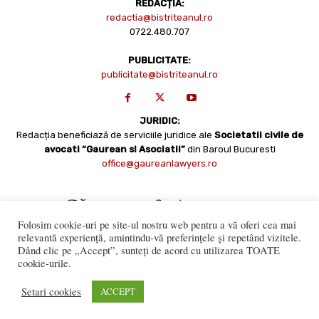
REDACȚIA:
redactia@bistriteanul.ro
0722.480.707
PUBLICITATE:
publicitate@bistriteanul.ro
JURIDIC:
Redacția beneficiază de serviciile juridice ale
Societatii civile de
avocati “Gaurean si Asociatii”
din Baroul Bucuresti
office@gaureanlawyers.ro
Folosim cookie-uri pe site-ul nostru web pentru a vă oferi cea mai
relevantă experiență, amintindu-vă preferințele și repetând vizitele.
Dând clic pe „Accept”, sunteți de acord cu utilizarea TOATE
cookie-urile.
Reproducerea totală sau parțială a materialelor este permisă
numai cu acordul expres al Bistriteanul.Ro. © Copyright 2008 -
Setari cookies
ACCEPT
2021 Bistrițeanul.ro
Made with ♥ by
201.ro