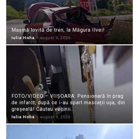
Mașină lovită de tren, la Măgura Ilvei!
Iulia Hoha
-
august 9, 2026
FOTO/VIDEO – VIIȘOARA: Pensionară în prag
de infarct, după ce i-au spart mascații ușa, din
greșeală! Căutau vecinii…
Iulia Hoha
-
august 9, 2026