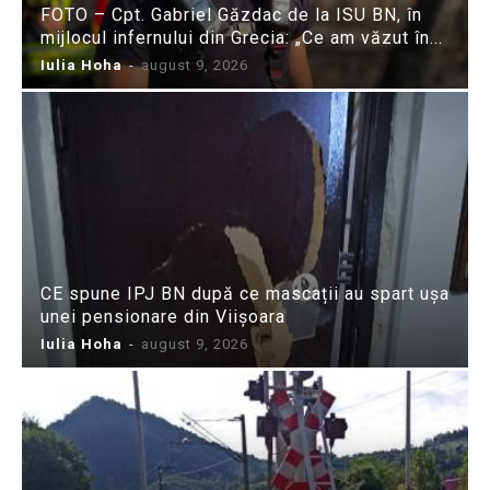
FOTO – Cpt. Gabriel Găzdac de la ISU BN, în
mijlocul infernului din Grecia: „Ce am văzut în...
Iulia Hoha
-
august 9, 2026
CE spune IPJ BN după ce mascații au spart ușa
unei pensionare din Viișoara
Iulia Hoha
-
august 9, 2026