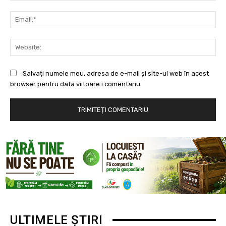
Ema
Web
Salvați numele meu, adresa de e-mail și site-ul web în acest
browser pentru data viitoare i comentariu.
ULTIMELE ȘTIRI