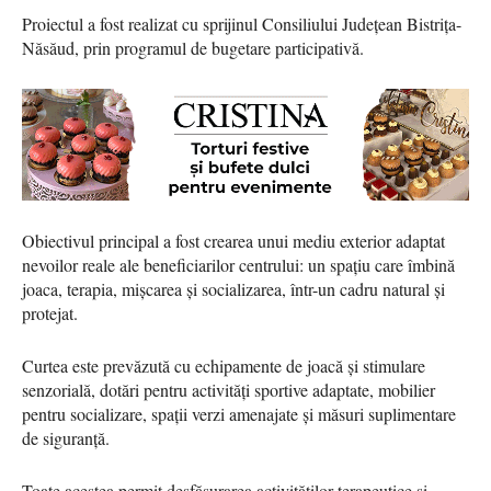
Proiectul a fost realizat cu sprijinul Consiliului Județean Bistrița-
Năsăud, prin programul de bugetare participativă.
Obiectivul principal a fost crearea unui mediu exterior adaptat
nevoilor reale ale beneficiarilor centrului: un spațiu care îmbină
joaca, terapia, mișcarea și socializarea, într-un cadru natural și
protejat.
Curtea este prevăzută cu echipamente de joacă și stimulare
senzorială, dotări pentru activități sportive adaptate, mobilier
pentru socializare, spații verzi amenajate și măsuri suplimentare
de siguranță.
Toate acestea permit desfășurarea activităților terapeutice și