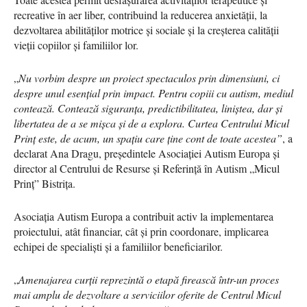
recreative în aer liber, contribuind la reducerea anxietății, la
dezvoltarea abilităților motrice și sociale și la creșterea calității
vieții copiilor și familiilor lor.
„
Nu vorbim despre un proiect spectaculos prin dimensiuni, ci
despre unul esențial prin impact. Pentru copiii cu autism, mediul
contează. Contează siguranța, predictibilitatea, liniștea, dar și
libertatea de a se mișca și de a explora. Curtea Centrului Micul
Prinț este, de acum, un spațiu care ține cont de toate acestea”
, a
declarat Ana Dragu, președintele Asociației Autism Europa și
director al Centrului de Resurse şi Referinţă în Autism „Micul
Prinţ” Bistriţa.
Asociația Autism Europa a contribuit activ la implementarea
proiectului, atât financiar, cât și prin coordonare, implicarea
echipei de specialiști și a familiilor beneficiarilor.
„
Amenajarea curții reprezintă o etapă firească într-un proces
mai amplu de dezvoltare a serviciilor oferite de Centrul Micul