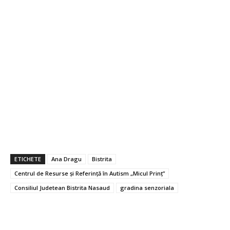
ETICHETE
Ana Dragu
Bistrita
Centrul de Resurse și Referință în Autism „Micul Prinț”
Consiliul Judetean Bistrita Nasaud
gradina senzoriala