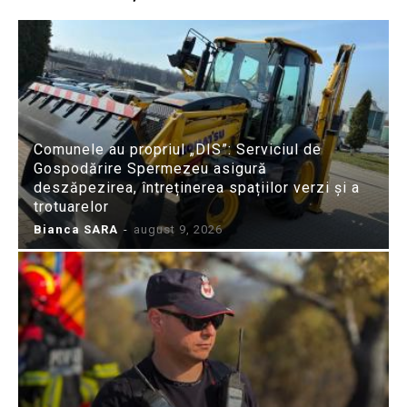
Comunele au propriul „DIS”: Serviciul de
Gospodărire Spermezeu asigură
deszăpezirea, întreținerea spațiilor verzi și a
trotuarelor
Bianca SARA
-
august 9, 2026