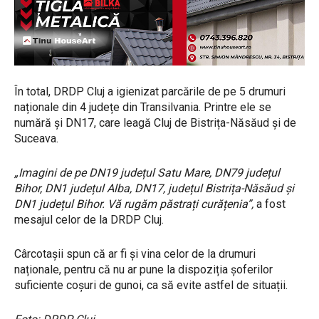
În total, DRDP Cluj a igienizat parcările de pe 5 drumuri
naționale din 4 județe din Transilvania. Printre ele se
numără și DN17, care leagă Cluj de Bistrița-Năsăud și de
Suceava.
„Imagini de pe DN19 județul Satu Mare, DN79 județul
Bihor, DN1 județul Alba, DN17, județul Bistrița-Năsăud și
DN1 județul Bihor. Vă rugăm păstrați curățenia”,
a fost
mesajul celor de la DRDP Cluj.
Cârcotașii spun că ar fi și vina celor de la drumuri
naționale, pentru că nu ar pune la dispoziția șoferilor
suficiente coșuri de gunoi, ca să evite astfel de situații.