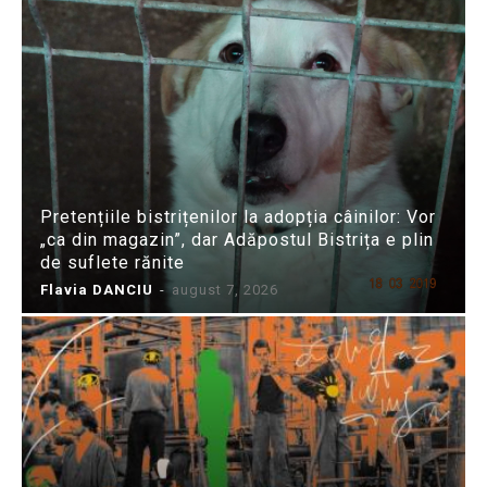
Pretențiile bistrițenilor la adopția câinilor: Vor
„ca din magazin”, dar Adăpostul Bistrița e plin
de suflete rănite
Flavia DANCIU
-
august 7, 2026