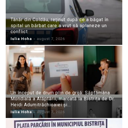
Tânăr din Coldău, reținut după ce a băgat în
spital un bărbat care a vrut să aplaneze un
conflict
Iulia Hoha
-
august 7, 2026
Un început de drum plin de grijă: Săptămâna
Mondială a Alăptării, marcată la Bistrița de Dr.
Heidi Adumitrăchioaiei și...
Iulia Hoha
-
august 7, 2026