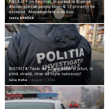
PASAJE Film Festival, în curând la Bistrița:
Atelier special pentru tineri & 12 proiecții de
excepție. Abonamentele s-au pus...
Ioana BRADEA
-
august 7, 2026
BISTRIȚA: Tânăr de 17 ani, bătut și jefuit, în
plină stradă, chiar de niște cunoscuți!
Iulia Hoha
-
august 7, 2026