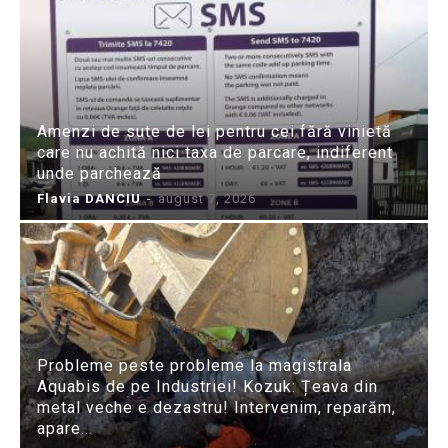
Amenzi de sute de lei pentru cei fără vinietă
care nu achită nici taxa de parcare, indiferent
unde parchează
Flavia DANCIU
-
august 7, 2026
Probleme peste probleme la magistrala
Aquabis de pe Industriei! Kozuk: Țeava din
metal veche e dezastru! Intervenim, reparăm,
apare...