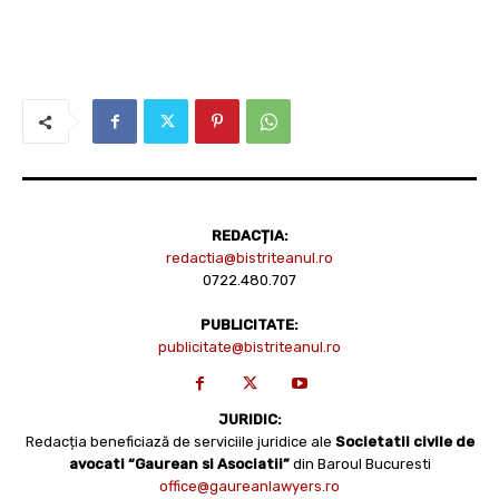
REDACȚIA:
redactia@bistriteanul.ro
0722.480.707
PUBLICITATE:
publicitate@bistriteanul.ro
JURIDIC:
Redacția beneficiază de serviciile juridice ale
Societatii civile de
avocati “Gaurean si Asociatii”
din Baroul Bucuresti
office@gaureanlawyers.ro