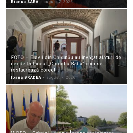
Bianca SARA
-
august 7, 2026
FOTO – Elevii din Chișinău au învățat alături de
cei de la Liceul „Corneliu Baba” cum se
restaurează corect...
Ioana BRADEA
-
august 7, 2026