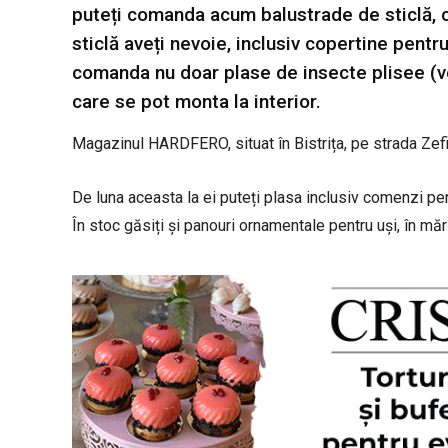
puteți comanda acum balustrade de sticlă, 
sticlă aveți nevoie, inclusiv copertine pent
comanda nu doar plase de insecte plisee (vert
care se pot monta la interior.
Magazinul HARDFERO, situat în Bistrița, pe strada Zefir
De luna aceasta la ei puteți plasa inclusiv comenzi pent
În stoc găsiți și panouri ornamentale pentru uși, în mă