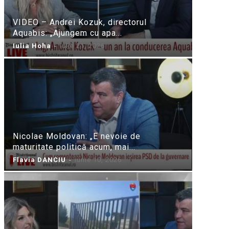
VIDEO – Andrei Kozuk, directorul
Aquabis: „Ajungem cu apa...
Iulia Hoha
-
iulie 21, 2026
Nicolae Moldovan: „E nevoie de
maturitate politică acum, mai...
Flavia DANCIU
-
iunie 10, 2026