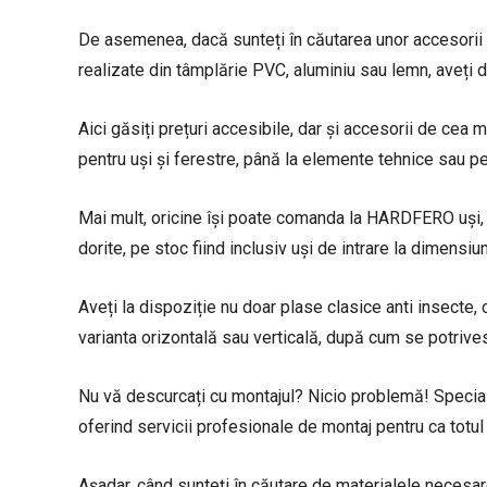
​De asemenea, dacă sunteți în căutarea unor accesorii
realizate din tâmplărie PVC, aluminiu sau lemn, aveți 
Aici găsiți prețuri accesibile, dar și accesorii de cea m
pentru uși și ferestre, până la elemente tehnice sau per
Mai mult, oricine își poate comanda la HARDFERO uși, ge
dorite, pe stoc fiind inclusiv uși de intrare la dimensiu
Aveți la dispoziție nu doar plase clasice anti insecte,
varianta orizontală sau verticală, după cum se potrives
Nu vă descurcați cu montajul? Nicio problemă! Special
oferind servicii profesionale de montaj pentru ca totul
Așadar, când sunteți în căutare de materialele necesare 