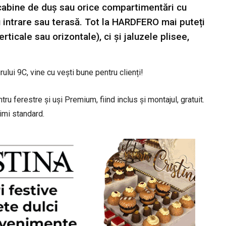
cabine de duș sau orice compartimentări cu
ru intrare sau terasă. Tot la HARDFERO mai puteți
icale sau orizontale), ci și jaluzele plisee,
ului 9C, vine cu vești bune pentru clienți!
ru ferestre și uși Premium, fiind inclus și montajul, gratuit.
rimi standard.