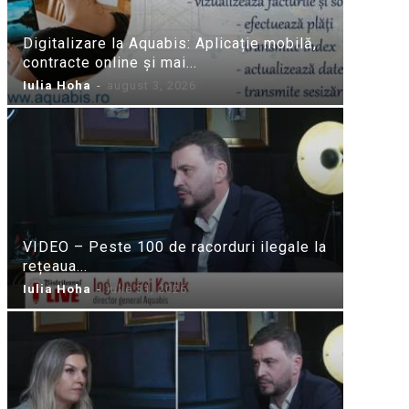
Digitalizare la Aquabis: Aplicație mobilă,
contracte online și mai...
Iulia Hoha
-
august 3, 2026
VIDEO – Peste 100 de racorduri ilegale la
rețeaua...
Iulia Hoha
-
iulie 31, 2026