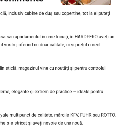
lă, inclusiv cabine de duș sau copertine, tot la ei puteți
asa sau apartamentul în care locuiți, în HARDFERO aveți un
vostru, oferind nu doar calitate, ci și prețul corect
 sticlă, magazinul vine cu noutăți și pentru controlul
erne, elegante și extrem de practice – ideale pentru
yale multipunct de calitate, mărcile KFV, FUHR sau ROTTO,
he s-a stricat și aveți nevoie de una nouă.