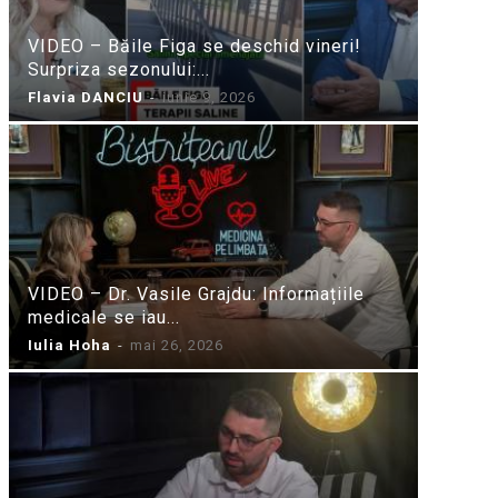
VIDEO – Băile Figa se deschid vineri!
Surpriza sezonului:...
Flavia DANCIU
-
iunie 9, 2026
VIDEO – Dr. Vasile Grajdu: Informațiile
medicale se iau...
Iulia Hoha
-
mai 26, 2026