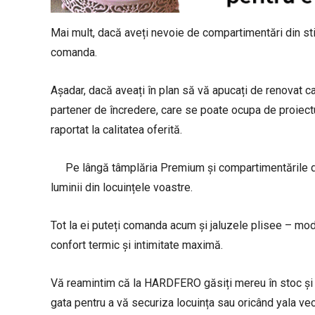
Mai mult, dacă aveți nevoie de compartimentări din stic
comanda.
Așadar, dacă aveați în plan să vă apucați de renovat c
partener de încredere, care se poate ocupa de proiectul 
raportat la calitatea oferită.
Pe lângă tâmplăria Premium și compartimentările din
luminii din locuințele voastre.
Tot la ei puteți comanda acum și jaluzele plisee – mod
confort termic și intimitate maximă.
Vă reamintim că la HARDFERO găsiți mereu în stoc și 
gata pentru a vă securiza locuința sau oricând yala vec