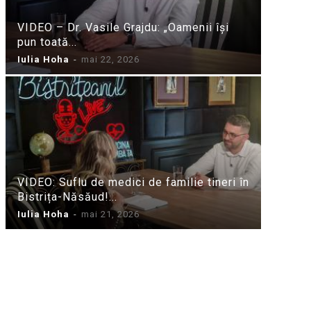
VIDEO – Dr. Vasile Grajdu: „Oamenii își
pun toată...
Iulia Hoha
-
mai 22, 2026
VIDEO: Suflu de medici de familie tineri în
Bistrița-Năsăud!...
Iulia Hoha
-
mai 21, 2026