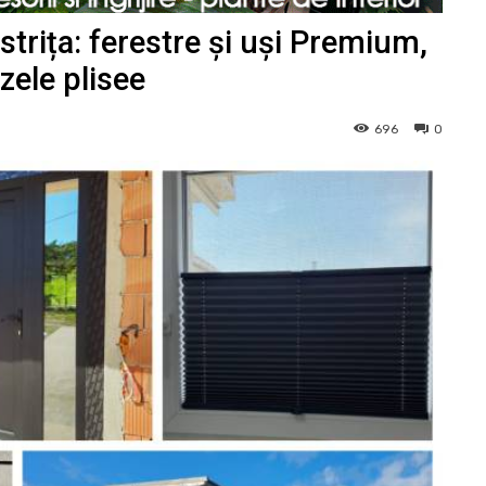
rița: ferestre și uși Premium,
uzele plisee
696
0