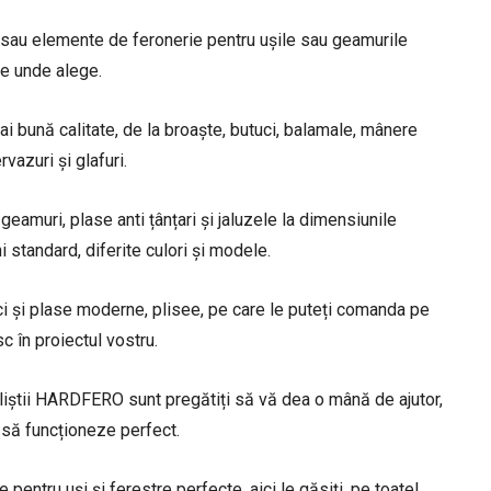
 sau elemente de feronerie pentru ușile sau geamurile
de unde alege.
ai bună calitate, de la ​broaște, butuci, balamale, mânere
vazuri și glafuri.
amuri, plase anti țânțari și jaluzele la dimensiunile
ni standard, diferite culori și modele.
 ci și plase moderne, plisee, pe care le puteți comanda pe
c în proiectul vostru.
iștii HARDFERO sunt pregătiți să vă dea o mână de ajutor,
 să funcționeze perfect.
pentru uși și ferestre perfecte, aici le găsiți, pe toate!