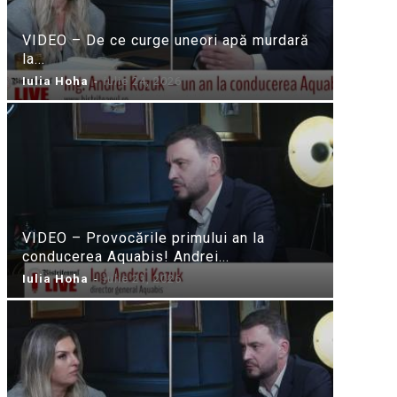
VIDEO – De ce curge uneori apă murdară
la...
Iulia Hoha
-
iulie 24, 2026
VIDEO – Provocările primului an la
conducerea Aquabis! Andrei...
Iulia Hoha
-
iulie 21, 2026