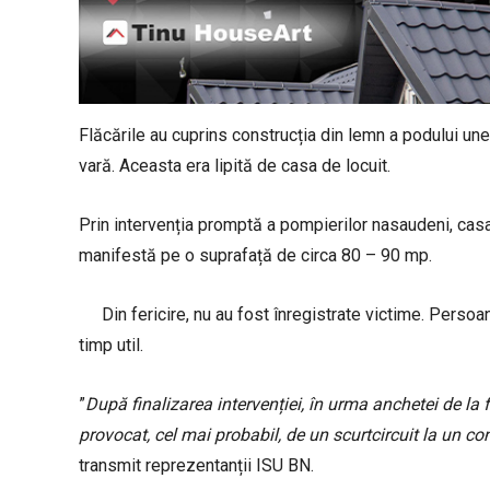
Flăcările au cuprins construcția din lemn a podului un
vară. Aceasta era lipită de casa de locuit.
Prin intervenția promptă a pompierilor nasaudeni, casa 
manifestă pe o suprafață de circa 80 – 90 mp.
Din fericire, nu au fost înregistrate victime. Perso
timp util.
”
După finalizarea intervenției, în urma anchetei de la f
provocat, cel mai probabil, de un scurtcircuit la un c
transmit reprezentanții ISU BN.