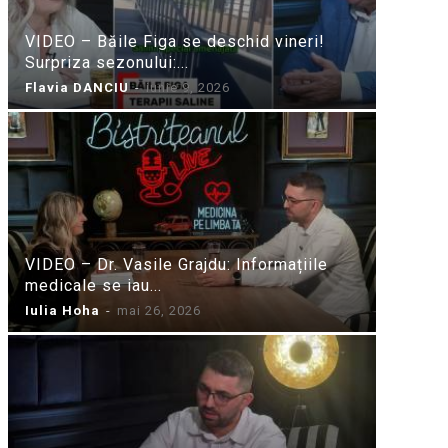
VIDEO – Băile Figa se deschid vineri!
Surpriza sezonului:...
Flavia DANCIU
-
iunie 9, 2026
VIDEO – Dr. Vasile Grajdu: Informațiile
medicale se iau...
Iulia Hoha
-
mai 26, 2026