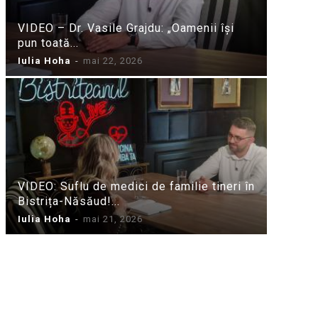
VIDEO – Dr. Vasile Grajdu: „Oamenii își
pun toată...
Iulia Hoha
-
mai 22, 2026
VIDEO: Suflu de medici de familie tineri în
Bistrița-Năsăud!...
Iulia Hoha
-
mai 21, 2026