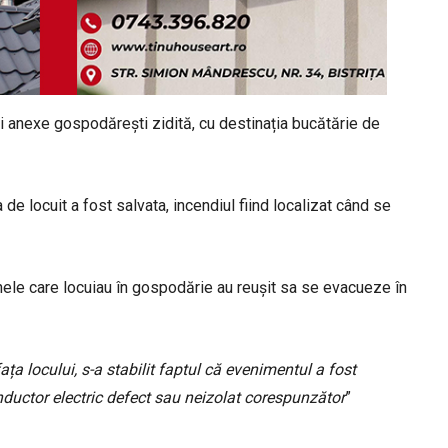
ei anexe gospodărești zidită, cu destinația bucătărie de
de locuit a fost salvata, incendiul fiind localizat când se
anele care locuiau în gospodărie au reușit sa se evacueze în
ața locului, s-a stabilit faptul că evenimentul a fost
onductor electric defect sau neizolat corespunzător
”