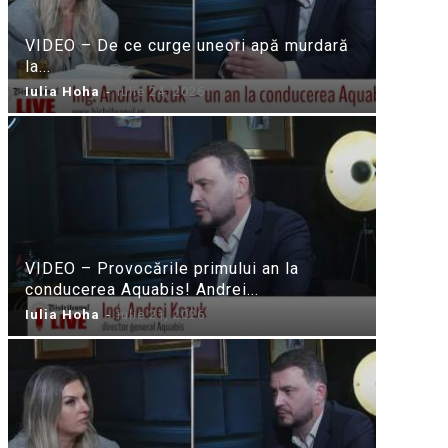
VIDEO – De ce curge uneori apă murdară
la...
Iulia Hoha
-
iulie 24, 2026
VIDEO – Provocările primului an la
conducerea Aquabis! Andrei...
Iulia Hoha
-
iulie 21, 2026