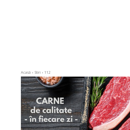
Acasă
Stiri
112