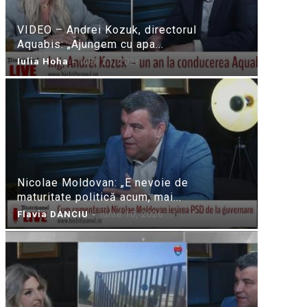
VIDEO – Andrei Kozuk, directorul
Aquabis: „Ajungem cu apa...
Iulia Hoha
-
iulie 21, 2026
Nicolae Moldovan: „E nevoie de
maturitate politică acum, mai...
Flavia DANCIU
-
iunie 10, 2026