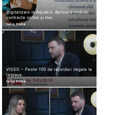
Digitalizare la Aquabis: Aplicație mobilă,
contracte online și mai...
Iulia Hoha
-
august 3, 2026
VIDEO – Peste 100 de racorduri ilegale la
rețeaua...
Iulia Hoha
-
iulie 31, 2026