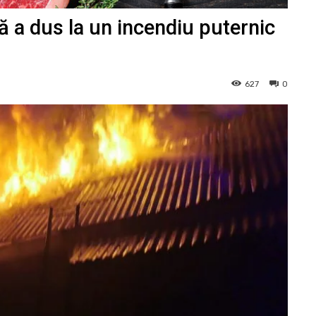
ă a dus la un incendiu puternic
627
0