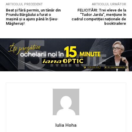
ARTICOLUL PRECEDENT
ARTICOLUL URMĂTOR
Beat și fără permis, un tânăr din
FELICITĂRI: Trei eleve de la
Prundu Bârgăului a furat o
”Tudor Jarda”, mențiune în
mașină și a ajuns până în Șieu-
cadrul competiției naționale de
Măgheruș!
booktrailere
Iulia Hoha