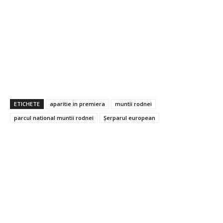
ETICHETE
aparitie in premiera
muntii rodnei
parcul national muntii rodnei
Șerparul european