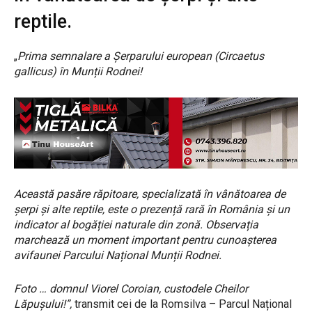
reptile.
„
Prima semnalare a Șerparului european (Circaetus
gallicus) în Munții Rodnei!
Această pasăre răpitoare, specializată în vânătoarea de
șerpi și alte reptile, este o prezență rară în România și un
indicator al bogăției naturale din zonă. Observația
marchează un moment important pentru cunoașterea
avifaunei Parcului Național Munții Rodnei.
Foto … domnul Viorel Coroian, custodele Cheilor
Lăpușului!”,
transmit cei de la Romsilva – Parcul Național