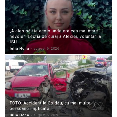
„A ales să fie acolo unde era cea mai mare
nevoie”: Lecția de curaj a Alexiei, voluntar la
ISU...
Iulia Hoha
-
august 6, 2026
FOTO: Accident la Coldău, cu mai multe
persoane implicate
Iulia Hoha
-
august 6, 2026