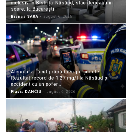
inclusiv în Bistrița-Năsăud, stau degeaba în
soare, la București
Bianca SARA
-
august 6, 2026
Alcoolul a făcut prăpăd ieri pe șosele:
Rezultat record de 1,27 mg/l la Năsăud și
accident cu un șofer...
Flavia DANCIU
-
august 6, 2026