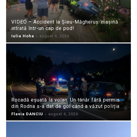
VIDEO – Accident la Șieu-Măgheruș: mașină
intrată într-un cap de pod!
Iulia Hoha
-
august 6, 2026
Rocadă eșuată la volan: Un tânăr fără permis
din Rodna s-a dat de gol când a văzut poliția
Flavia DANCIU
-
august 6, 2026