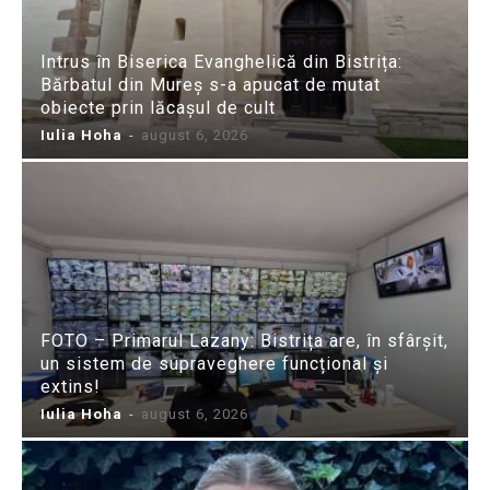
Intrus în Biserica Evanghelică din Bistrița:
Bărbatul din Mureș s-a apucat de mutat
obiecte prin lăcașul de cult
Iulia Hoha
-
august 6, 2026
FOTO – Primarul Lazany: Bistrița are, în sfârșit,
un sistem de supraveghere funcțional și
extins!
Iulia Hoha
-
august 6, 2026