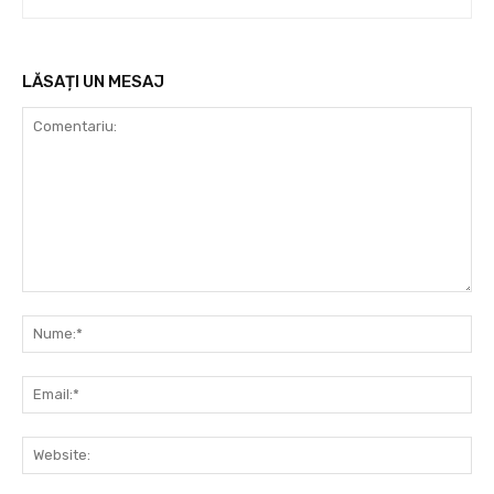
LĂSAȚI UN MESAJ
Comentariu:
Nu
Ema
Web