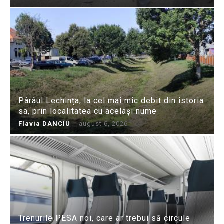
Pârâul Lechința, la cel mai mic debit din istoria
sa, prin localitatea cu același nume
Flavia DANCIU
-
august 6, 2026
Trenurile PESA noi, care ar trebui să circule