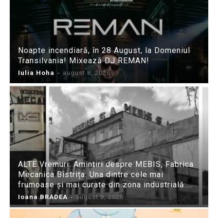
Noapte incendiară, în 28 August, la Domeniul
Transilvania! Mixează DJ REMAN!
Iulia Hoha
-
august 8, 2026
ALTE Vremuri. Amintiri despre MEBIS, Fabrica
Mecanica Bistrița: Una dintre cele mai
frumoase și mai curate din zona industrială:...
Ioana BRADEA
-
august 8, 2026