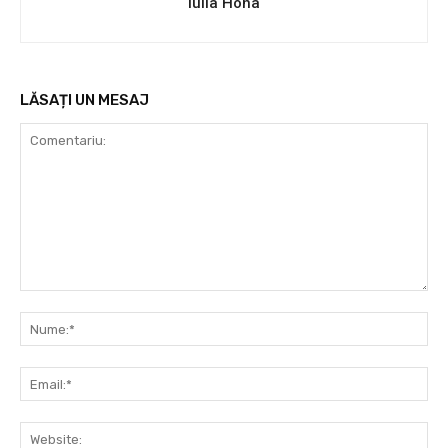
Iulia Hoha
LĂSAȚI UN MESAJ
Comentariu:
Nu
Ema
Web