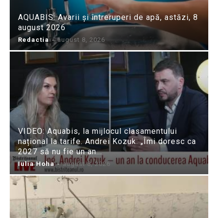
AQUABIS: Avarii și întreruperi de apă, astăzi, 8
august 2026
Redactia
-
august 8, 2026
VIDEO: Aquabis, la mijlocul clasamentului
național la tarife. Andrei Kozuk: „Îmi doresc ca
2027 să nu fie un an...
Iulia Hoha
-
august 8, 2026