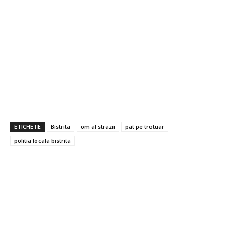
ETICHETE
Bistrita
om al strazii
pat pe trotuar
politia locala bistrita