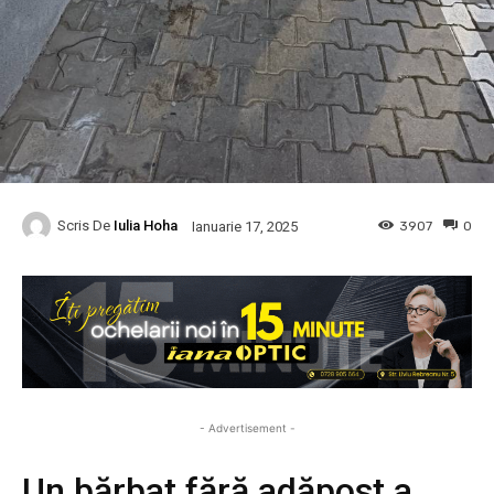
Scris De
Iulia Hoha
3907
0
Ianuarie 17, 2025
- Advertisement -
Un bărbat fără adăpost a