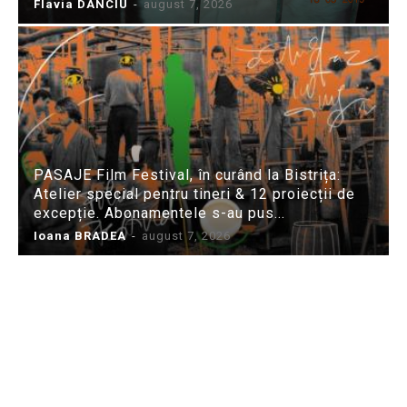
Flavia DANCIU
-
august 7, 2026
PASAJE Film Festival, în curând la Bistrița:
Atelier special pentru tineri & 12 proiecții de
excepție. Abonamentele s-au pus...
Ioana BRADEA
-
august 7, 2026