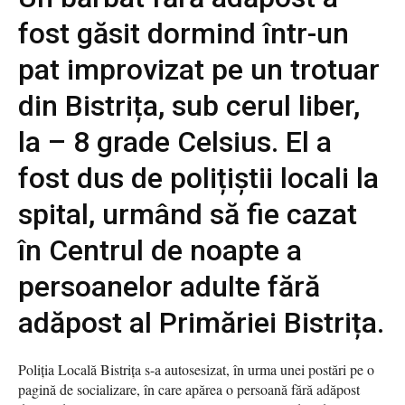
fost găsit dormind într-un
pat improvizat pe un trotuar
din Bistrița, sub cerul liber,
la – 8 grade Celsius. El a
fost dus de polițiștii locali la
spital, urmând să fie cazat
în Centrul de noapte a
persoanelor adulte fără
adăpost al Primăriei Bistrița.
Poliția Locală Bistrița s-a autosesizat, în urma unei postări pe o
pagină de socializare, în care apărea o persoană fără adăpost