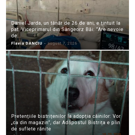
Daniel Jarda, un tânăr de 26 de ani, e țintuit la
pat. Viceprimarul din Sângeorz Băi: ”Are nevoie
de...
Flavia DANCIU
-
august 7, 2026
Pretențiile bistrițenilor la adopția câinilor: Vor
„ca din magazin”, dar Adăpostul Bistrița e plin
de suflete rănite