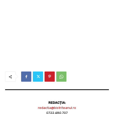
REDACȚIA:
redactia@bistriteanul.ro
0722.480.707