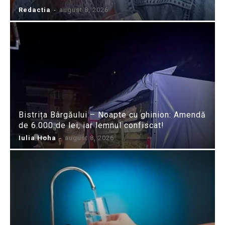
Redactia
-
august 8, 2026
Bistrița Bârgăului – Noapte cu ghinion: Amendă
de 6.000 de lei, iar lemnul confiscat!
Iulia Hoha
-
august 8, 2026