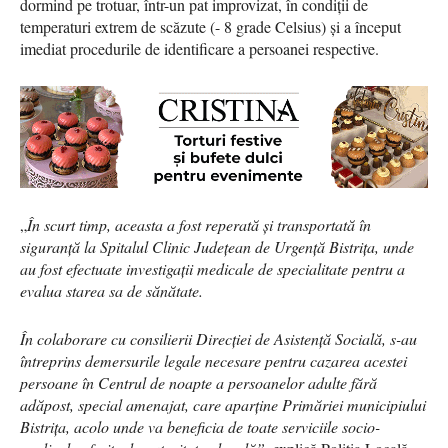
dormind pe trotuar, într-un pat improvizat, în condiții de
temperaturi extrem de scăzute (- 8 grade Celsius) și a început
imediat procedurile de identificare a persoanei respective.
„
În scurt timp, aceasta a fost reperată și transportată în
siguranță la Spitalul Clinic Județean de Urgență Bistrița, unde
au fost efectuate investigații medicale de specialitate pentru a
evalua starea sa de sănătate.
În colaborare cu consilierii Direcției de Asistență Socială, s-au
întreprins demersurile legale necesare pentru cazarea acestei
persoane în Centrul de noapte a persoanelor adulte fără
adăpost, special amenajat, care aparține Primăriei municipiului
Bistrița, acolo unde va beneficia de toate serviciile socio-