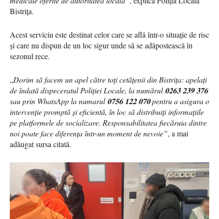
medicale oferite de autoritatea locală”
, explică Poliția Locală
Bistrița.
Acest serviciu este destinat celor care se află într-o situație de risc
și care nu dispun de un loc sigur unde să se adăpostească în
sezonul rece.
„
Dorim să facem un apel către toți cetățenii din Bistrița: apelați
de îndată dispeceratul Poliției Locale, la numărul 𝟎𝟐𝟔𝟑 𝟐𝟑𝟗 𝟑𝟕𝟔
sau prin WhatsApp la numarul 𝟎𝟕𝟓𝟔 𝟏𝟐𝟐 𝟎𝟕𝟎 pentru a asigura o
intervenție promptă și eficientă, în loc să distribuiți informațiile
pe platformele de socializare. Responsabilitatea fiecăruia dintre
noi poate face diferența într-un moment de nevoie”
, a mai
adăugat sursa citată.