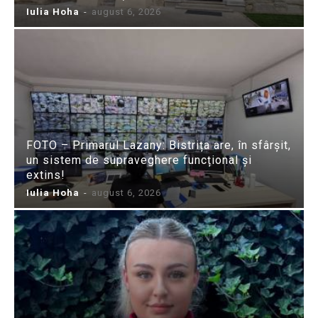
Iulia Hoha
-
august 6, 2026
FOTO – Primarul Lazany: Bistrița are, în sfârșit,
un sistem de supraveghere funcțional și
extins!
Iulia Hoha
-
august 6, 2026