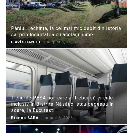
Pârâul Lechința, la cel mai mic debit din istoria
sa, prin localitatea cu același nume
Flavia DANCIU
-
august 6, 2026
Trenurile PESA noi, care ar trebui să circule
inclusiv în Bistrița-Năsăud, stau degeaba în
soare, la București
Bianca SARA
-
august 6, 2026