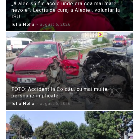
„A ales să fie acolo unde era cea mai mare
nevoie”: Lecția de curaj a Alexiei, voluntar la
ISU...
Iulia Hoha
-
august 6, 2026
FOTO: Accident la Coldău, cu mai multe
persoane implicate
Iulia Hoha
-
august 6, 2026