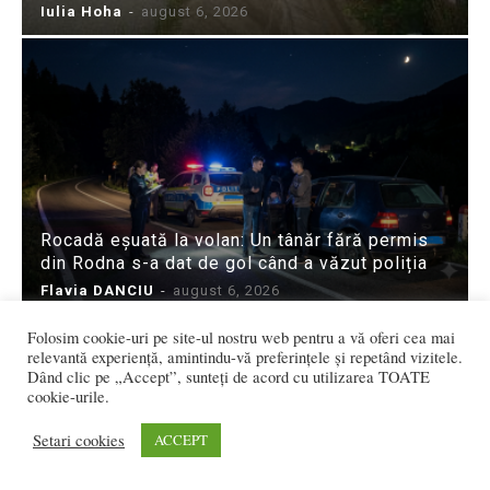
Iulia Hoha
-
august 6, 2026
Rocadă eșuată la volan: Un tânăr fără permis
din Rodna s-a dat de gol când a văzut poliția
Flavia DANCIU
-
august 6, 2026
Folosim cookie-uri pe site-ul nostru web pentru a vă oferi cea mai
relevantă experiență, amintindu-vă preferințele și repetând vizitele.
Dând clic pe „Accept”, sunteți de acord cu utilizarea TOATE
cookie-urile.
Setari cookies
ACCEPT