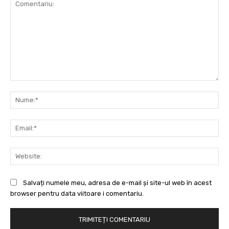
Comentariu:
Nu
Ema
Web
Salvați numele meu, adresa de e-mail și site-ul web în acest
browser pentru data viitoare i comentariu.