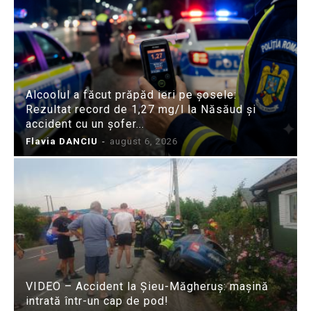
Alcoolul a făcut prăpăd ieri pe șosele:
Rezultat record de 1,27 mg/l la Năsăud și
accident cu un șofer...
Flavia DANCIU
-
august 6, 2026
VIDEO – Accident la Șieu-Măgheruș: mașină
intrată într-un cap de pod!