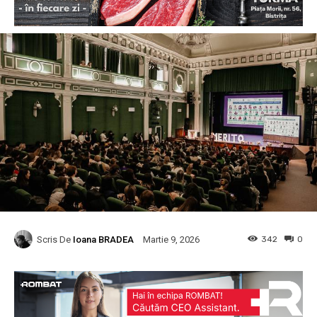
Scris De
Ioana BRADEA
342
0
Martie 9, 2026