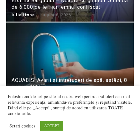
Bistrița Bârgăului – Noapte cu ghinion: Amendă
de 6.000 de lei, iar lemnul confiscat!
Iulia Hoha
-
august 8, 2026
AQUABIS: Avarii și întreruperi de apă, astăzi, 8
august 2026
Redactia
-
august 8, 2026
Folosim cookie-uri pe site-ul nostru web pentru a vă oferi cea mai
relevantă experiență, amintindu-vă preferințele și repetând vizitele.
Dând clic pe „Accept”, sunteți de acord cu utilizarea TOATE
cookie-urile.
Setari cookies
ACCEPT