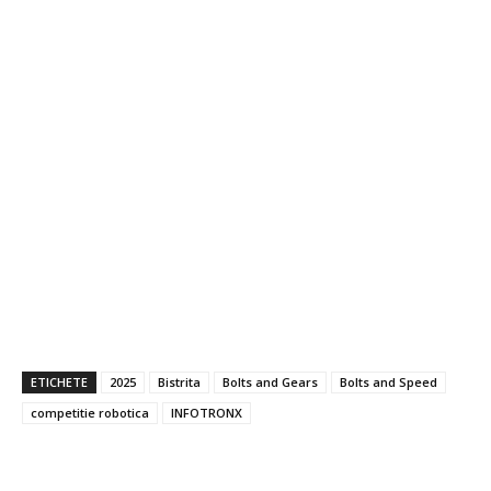
ETICHETE
2025
Bistrita
Bolts and Gears
Bolts and Speed
competitie robotica
INFOTRONX