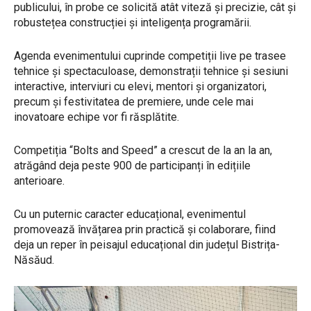
publicului, în probe ce solicită atât viteză și precizie, cât și
robustețea construcției și inteligența programării.
Agenda evenimentului cuprinde competiții live pe trasee
tehnice și spectaculoase, demonstrații tehnice și sesiuni
interactive, interviuri cu elevi, mentori și organizatori,
precum și festivitatea de premiere, unde cele mai
inovatoare echipe vor fi răsplătite.
Competiția “Bolts and Speed” a crescut de la an la an,
atrăgând deja peste 900 de participanți în edițiile
anterioare.
Cu un puternic caracter educațional, evenimentul
promovează învățarea prin practică și colaborare, fiind
deja un reper în peisajul educațional din județul Bistrița-
Năsăud.