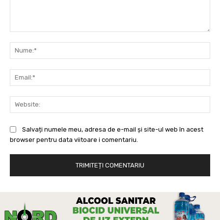
Comentariu:
Nu
Ema
Web
Salvați numele meu, adresa de e-mail și site-ul web în acest
browser pentru data viitoare i comentariu.