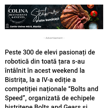
- Advertisement -
Peste 300 de elevi pasionați de
robotică din toată țara s-au
întâlnit în acest weekend la
Bistrița, la a IV-a ediție a
competiției naționale “Bolts and
Speed”, organizată de echipele
bistrițene Bolts and Gears și