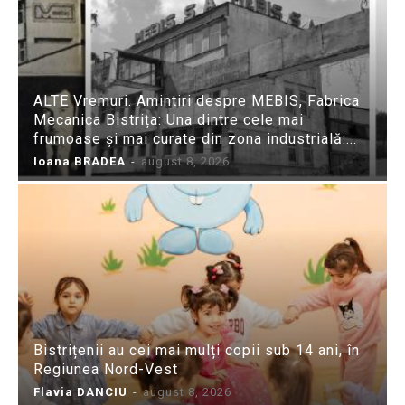
ALTE Vremuri. Amintiri despre MEBIS, Fabrica
Mecanica Bistrița: Una dintre cele mai
frumoase și mai curate din zona industrială:...
Ioana BRADEA
-
august 8, 2026
Bistrițenii au cei mai mulți copii sub 14 ani, în
Regiunea Nord-Vest
Flavia DANCIU
-
august 8, 2026