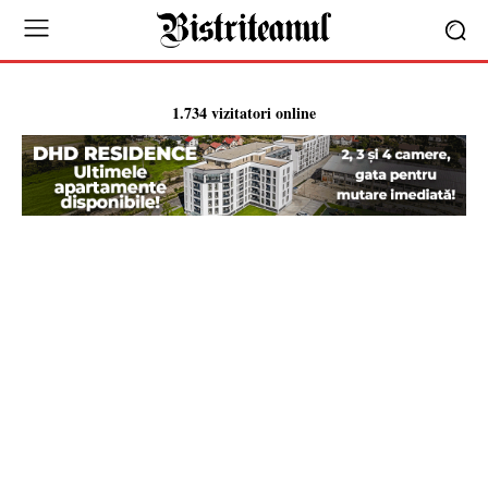
1.734 vizitatori online