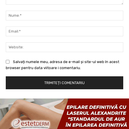
Comentariu:
Nu
Ema
Web
Salvați numele meu, adresa de e-mail și site-ul web în acest
browser pentru data viitoare i comentariu.