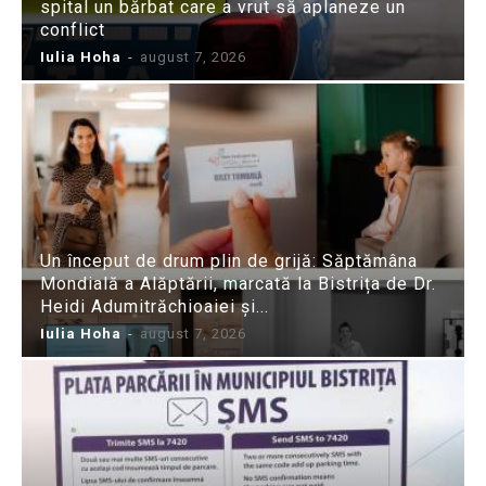
spital un bărbat care a vrut să aplaneze un
conflict
Iulia Hoha
-
august 7, 2026
Un început de drum plin de grijă: Săptămâna
Mondială a Alăptării, marcată la Bistrița de Dr.
Heidi Adumitrăchioaiei și...
Iulia Hoha
-
august 7, 2026