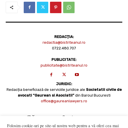
REDACȚIA:
redactia@bistriteanul.ro
0722.480.707
PUBLICITATE:
publicitate@bistriteanul.ro
JURIDIC:
Redacția beneficiază de serviciile juridice ale
Societatii civile de
avocati “Gaurean si Asociatii”
din Baroul Bucuresti
office@gaureanlawyers.ro
Folosim cookie-uri pe site-ul nostru web pentru a vă oferi cea mai