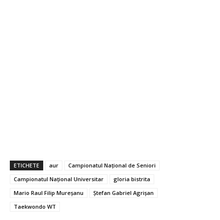
ETICHETE
aur
Campionatul Național de Seniori
Campionatul Național Universitar
gloria bistrita
Mario Raul Filip Mureșanu
Ștefan Gabriel Agrișan
Taekwondo WT