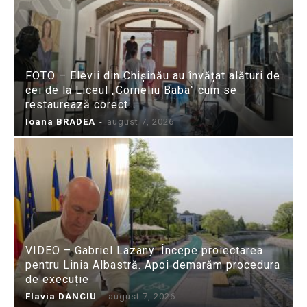
FOTO – Elevii din Chișinău au învățat alături de
cei de la Liceul „Corneliu Baba” cum se
restaurează corect...
Ioana BRADEA
-
august 7, 2026
VIDEO – Gabriel Lazany: Începe proiectarea
pentru Linia Albastră. Apoi demarăm procedura
de execuție
Flavia DANCIU
-
august 7, 2026