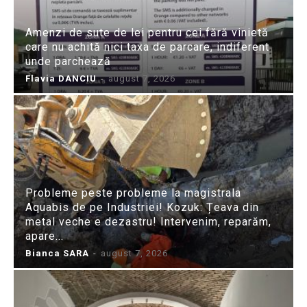
Amenzi de sute de lei pentru cei fără vinietă
care nu achită nici taxa de parcare, indiferent
unde parchează
Flavia DANCIU
-
august 7, 2026
Probleme peste probleme la magistrala
Aquabis de pe Industriei! Kozuk: Țeava din
metal veche e dezastru! Intervenim, reparăm,
apare...
Bianca SARA
-
august 7, 2026