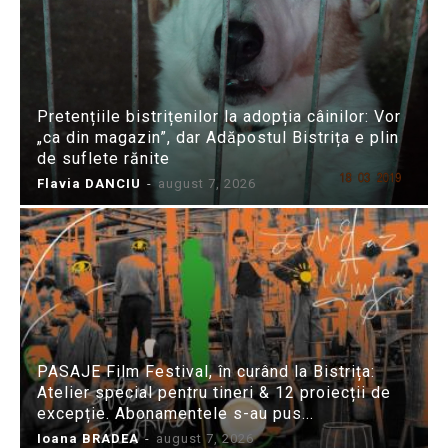
Pretențiile bistrițenilor la adopția câinilor: Vor
„ca din magazin”, dar Adăpostul Bistrița e plin
de suflete rănite
Flavia DANCIU
-
august 7, 2026
PASAJE Film Festival, în curând la Bistrița:
Atelier special pentru tineri & 12 proiecții de
excepție. Abonamentele s-au pus...
Ioana BRADEA
-
august 7, 2026