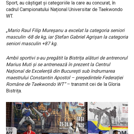
Sport, au câștigat și categoriile la care au concurat, în
cadrul Campionatului Național Universitar de Taekwondo
WT.
„
Mario Raul Filip Mureșanu a excelat la categoria seniori
masculin -68 de kg, iar Ștefan Gabriel Agrișan la categoria
seniori masculin +87 kg.
Ambii sportivi s-au pregătit la Bistrița alături de antrenorul
Marius Muti și se antrenează în prezent la Centrul
Național de Excelență din București sub îndrumarea
maestrului Constantin Apostol – președintele Federației
Române de Taekwondo WT”
– transmit cei de la Gloria
Bistrița.