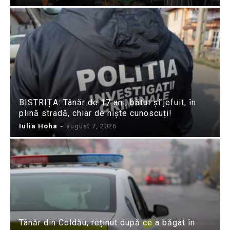
BISTRIȚA: Tânăr de 17 ani, bătut și jefuit, în
plină stradă, chiar de niște cunoscuți!
Iulia Hoha
-
august 7, 2026
Tânăr din Coldău, reținut după ce a băgat în