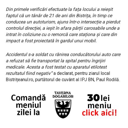
Din primele verificări efectuate la fața locului a reieșit
faptul că un tânăr de 21 de ani din Bistrița, în timp ce
conducea un autoturism, ajuns într-o intersecție a pierdut
controlul direcției, a ieșit în afara părții carosabile unde a
intrat în coliziune cu o remorcă care staționa și care din
impact a fost proiectată în gardul unui mobil.
Accidentul s-a soldat cu rănirea conducătorului auto care
a refuzat să fie transportat la spital pentru îngrijiri
medicale. Acesta a fost testat cu aparatul etilotest
rezultatul fiind negativ”
a declarat, pentru ziarul local
Bistrițeanul.ro, purtătorul de cuvânt al IPJ BN, Paul Rodilă.