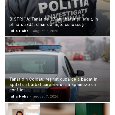
BISTRIȚA: Tânăr de 17 ani, bătut și jefuit, în
plină stradă, chiar de niște cunoscuți!
Iulia Hoha
-
august 7, 2026
Tânăr din Coldău, reținut după ce a băgat în
spital un bărbat care a vrut să aplaneze un
conflict
Iulia Hoha
-
august 7, 2026