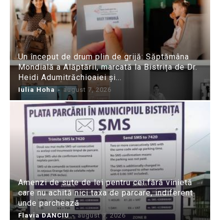
Un început de drum plin de grijă: Săptămâna
Mondială a Alăptării, marcată la Bistrița de Dr.
Heidi Adumitrăchioaiei și...
Iulia Hoha
-
august 7, 2026
Amenzi de sute de lei pentru cei fără vinietă
care nu achită nici taxa de parcare, indiferent
unde parchează
Flavia DANCIU
-
august 7, 2026