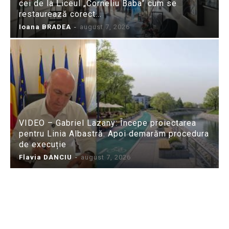
cei de la Liceul „Corneliu Baba” cum se
restaurează corect...
Ioana BRADEA
-
august 7, 2026
VIDEO – Gabriel Lazany: Începe proiectarea
pentru Linia Albastră. Apoi demarăm procedura
de execuție
Flavia DANCIU
-
august 7, 2026