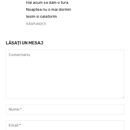
Hai acum sa dam o tura.
Noaptea nu o mai dormin
Iesim si calatorim.
RĂSPUNDEȚI
LĂSAȚI UN MESAJ
Comentariu:
Nu
Ema