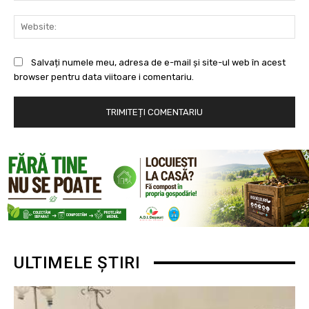
Web
Salvați numele meu, adresa de e-mail și site-ul web în acest
browser pentru data viitoare i comentariu.
ULTIMELE ȘTIRI