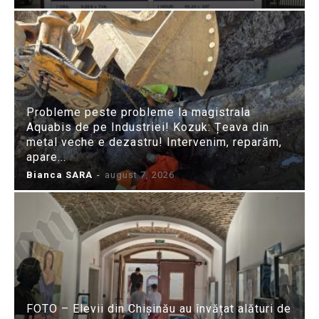
Probleme peste probleme la magistrala
Aquabis de pe Industriei! Kozuk: Țeava din
metal veche e dezastru! Intervenim, reparăm,
apare...
Bianca SARA
-
august 7, 2026
FOTO – Elevii din Chișinău au învățat alături de