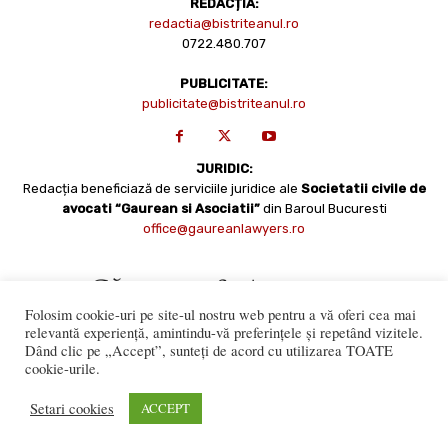
REDACȚIA:
redactia@bistriteanul.ro
0722.480.707
PUBLICITATE:
publicitate@bistriteanul.ro
JURIDIC:
Redacția beneficiază de serviciile juridice ale
Societatii civile de
avocati “Gaurean si Asociatii”
din Baroul Bucuresti
office@gaureanlawyers.ro
Folosim cookie-uri pe site-ul nostru web pentru a vă oferi cea mai
relevantă experiență, amintindu-vă preferințele și repetând vizitele.
Dând clic pe „Accept”, sunteți de acord cu utilizarea TOATE
cookie-urile.
Reproducerea totală sau parțială a materialelor este permisă
numai cu acordul expres al Bistriteanul.Ro. © Copyright 2008 -
Setari cookies
ACCEPT
2021 Bistrițeanul.ro
Made with ♥ by
201.ro