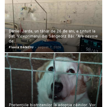
Daniel Jarda, un tânăr de 26 de ani, e țintuit la
pat. Viceprimarul din Sângeorz Băi: ”Are nevoie
de...
Flavia DANCIU
-
august 7, 2026
Pretențiile bistrițenilor la adopția câinilor: Vor