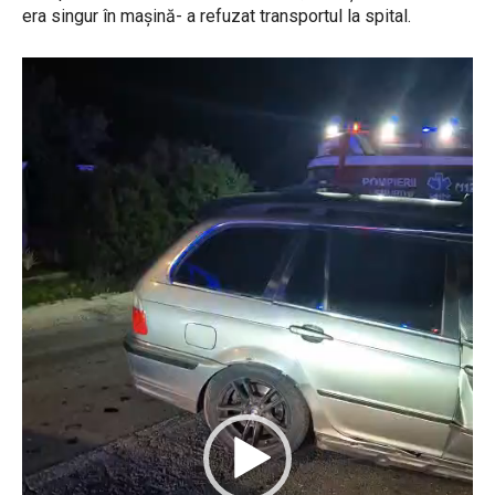
era singur în mașină- a refuzat transportul la spital.
P
l
a
y
e
r
v
i
d
e
o