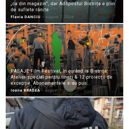
„ca din magazin”, dar Adăpostul Bistrița e plin
de suflete rănite
Flavia DANCIU
-
august 7, 2026
PASAJE Film Festival, în curând la Bistrița:
Atelier special pentru tineri & 12 proiecții de
excepție. Abonamentele s-au pus...
Ioana BRADEA
-
august 7, 2026