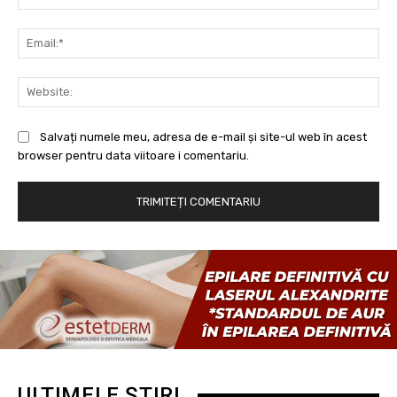
Ema
Web
Salvați numele meu, adresa de e-mail și site-ul web în acest
browser pentru data viitoare i comentariu.
ULTIMELE ȘTIRI