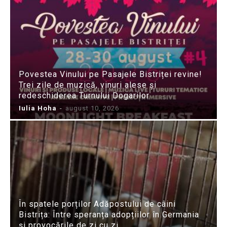
Povestea Vinului pe Pasajele Bistriței revine!
Trei zile de muzică, vinuri alese și
redeschiderea Turnului Dogarilor
Iulia Hoha
-
august 10, 2026
În spatele porților Adăpostului de câini
Bistrița: Între speranța adopțiilor în Germania
și provocările de zi cu zi