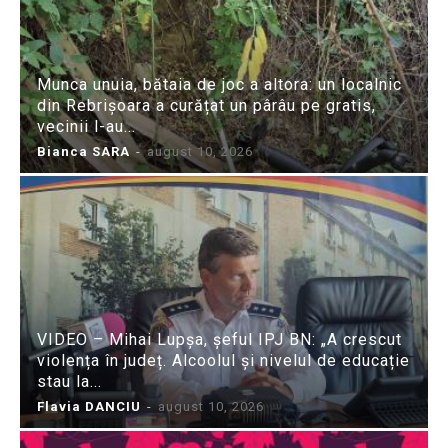
Munca unuia, bătaia de joc a altora: un localnic
din Rebrișoara a curățat un pârâu pe gratis,
vecinii l-au...
Bianca SARA
-
august 10, 2026
VIDEO – Mihai Lupșa, șeful IPJ BN: „A crescut
violența în județ. Alcoolul și nivelul de educație
stau la...
Flavia DANCIU
-
august 10, 2026