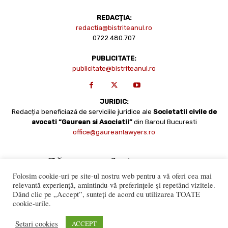
REDACȚIA:
redactia@bistriteanul.ro
0722.480.707
PUBLICITATE:
publicitate@bistriteanul.ro
JURIDIC:
Redacția beneficiază de serviciile juridice ale
Societatii civile de
avocati “Gaurean si Asociatii”
din Baroul Bucuresti
office@gaureanlawyers.ro
Folosim cookie-uri pe site-ul nostru web pentru a vă oferi cea mai
relevantă experiență, amintindu-vă preferințele și repetând vizitele.
Dând clic pe „Accept”, sunteți de acord cu utilizarea TOATE
cookie-urile.
Reproducerea totală sau parțială a materialelor este permisă
numai cu acordul expres al Bistriteanul.Ro. © Copyright 2008 -
Setari cookies
ACCEPT