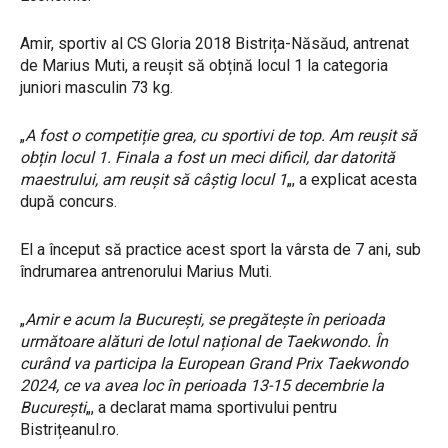
Amir, sportiv al CS Gloria 2018 Bistrița-Năsăud, antrenat
de Marius Muti, a reușit să obțină locul 1 la categoria
juniori masculin 73 kg.
„
A fost o competiție grea, cu sportivi de top. Am reușit să
obțin locul 1. Finala a fost un meci dificil, dar datorită
maestrului, am reușit să câștig locul 1
„, a explicat acesta
după concurs.
El a început să practice acest sport la vârsta de 7 ani, sub
îndrumarea antrenorului Marius Muti.
„
Amir e acum la București, se pregătește în perioada
următoare alături de lotul național de Taekwondo. În
curând va participa la European Grand Prix Taekwondo
2024, ce va avea loc în perioada 13-15 decembrie la
București
„, a declarat mama sportivului pentru
Bistrițeanul.ro.