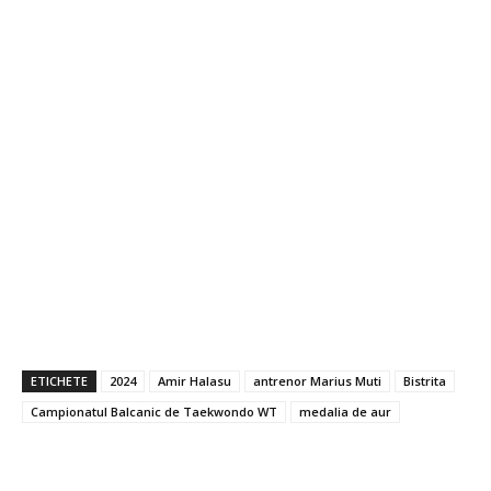
ETICHETE
2024
Amir Halasu
antrenor Marius Muti
Bistrita
Campionatul Balcanic de Taekwondo WT
medalia de aur