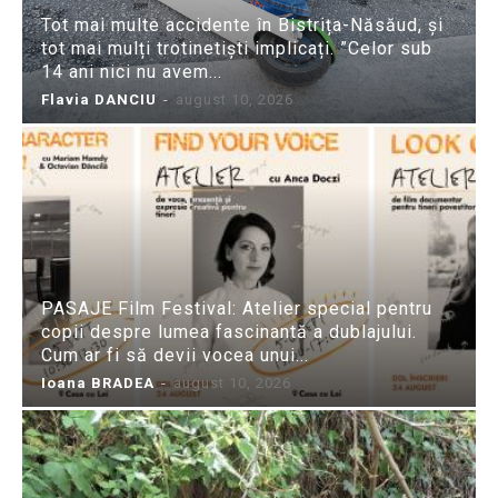
Tot mai multe accidente în Bistrița-Năsăud, și
tot mai mulți trotinetiști implicați. ”Celor sub
14 ani nici nu avem...
Flavia DANCIU
-
august 10, 2026
PASAJE Film Festival: Atelier special pentru
copii despre lumea fascinantă a dublajului.
Cum ar fi să devii vocea unui...
Ioana BRADEA
-
august 10, 2026