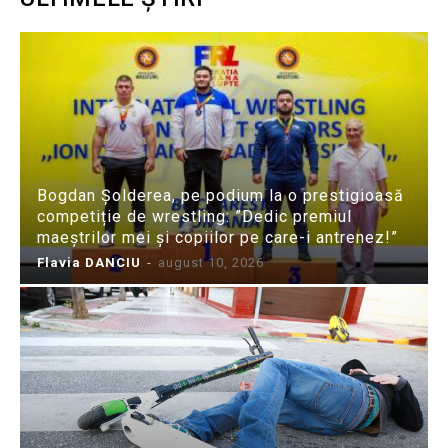
Bogdan Șolderea, pe podium la o prestigioasă
competiție de wrestling: ”Dedic premiul
maeștrilor mei și copiilor pe care-i antrenez!”
Flavia DANCIU
-
august 10, 2026