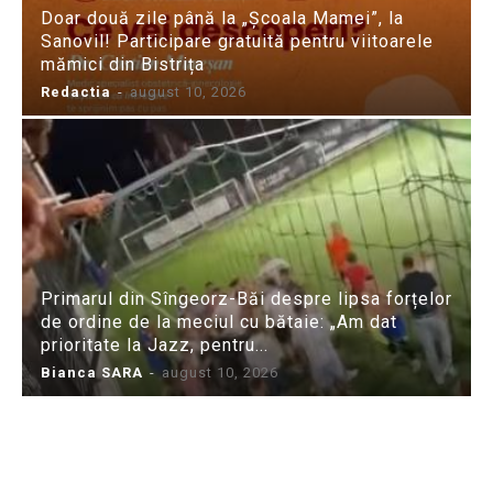
Doar două zile până la „Școala Mamei”, la
Sanovil! Participare gratuită pentru viitoarele
mămici din Bistrița
Redactia
-
august 10, 2026
Primarul din Sîngeorz-Băi despre lipsa forțelor
de ordine de la meciul cu bătaie: „Am dat
prioritate la Jazz, pentru...
Bianca SARA
-
august 10, 2026