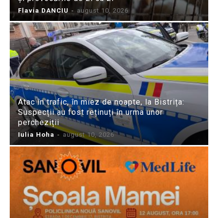
Flavia DANCIU
-
august 10, 2026
Atac în trafic, în miez de noapte, la Bistrița:
Suspecții au fost reținuți în urma unor
percheziții
Iulia Hoha
-
august 10, 2026