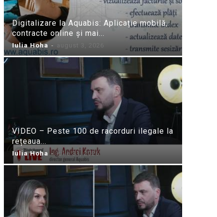
Digitalizare la Aquabis: Aplicație mobilă,
contracte online și mai...
Iulia Hoha
-
august 3, 2026
VIDEO – Peste 100 de racorduri ilegale la
rețeaua...
Iulia Hoha
-
iulie 31, 2026