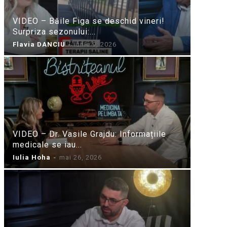
VIDEO – Băile Figa se deschid vineri!
Surpriza sezonului:...
Flavia DANCIU
-
iunie 9, 2026
VIDEO – Dr. Vasile Grajdu: Informațiile
medicale se iau...
Iulia Hoha
-
mai 26, 2026