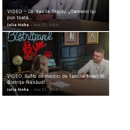
VIDEO – Dr. Vasile Grajdu: „Oamenii își
pun toată...
Iulia Hoha
-
mai 22, 2026
VIDEO: Suflu de medici de familie tineri în
Bistrița-Năsăud!...
Iulia Hoha
-
mai 21, 2026