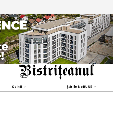
Opinii
Știrile NeBUNE