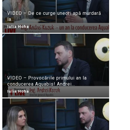
VIDEO – De ce curge uneori apă murdară
la...
Iulia Hoha
-
iulie 24, 2026
VIDEO – Provocările primului an la
conducerea Aquabis! Andrei...
Iulia Hoha
-
iulie 21, 2026