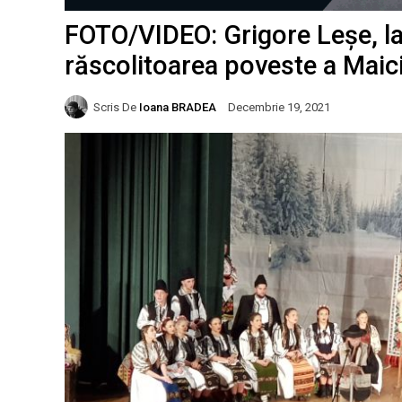
FOTO/VIDEO: Grigore Leșe, la B
răscolitoarea poveste a Maic
Scris De
Ioana BRADEA
Decembrie 19, 2021