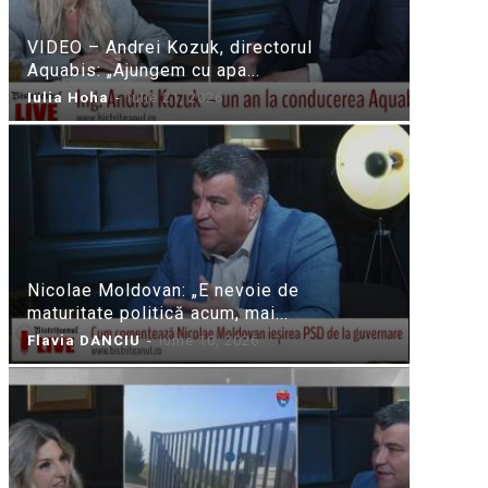
VIDEO – Andrei Kozuk, directorul
Aquabis: „Ajungem cu apa...
Iulia Hoha
-
iulie 21, 2026
Nicolae Moldovan: „E nevoie de
maturitate politică acum, mai...
Flavia DANCIU
-
iunie 10, 2026