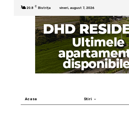
C
20.8
Bistrița
vineri, august 7, 2026
Acasa
Stiri