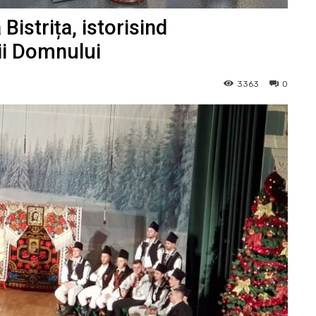
istrița, istorisind
ii Domnului
3363
0