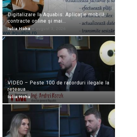
Digitalizare la Aquabis: Aplicație mobilă,
contracte online și mai...
Iulia Hoha
-
august 3, 2026
VIDEO – Peste 100 de racorduri ilegale la
rețeaua...
Iulia Hoha
-
iulie 31, 2026