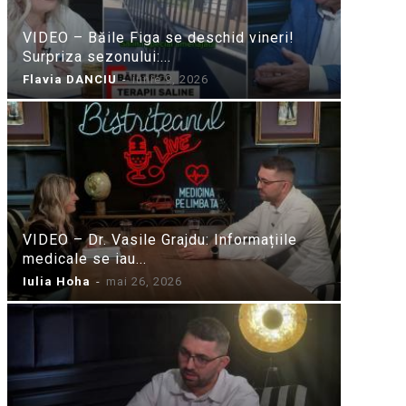
VIDEO – Băile Figa se deschid vineri!
Surpriza sezonului:...
Flavia DANCIU
-
iunie 9, 2026
VIDEO – Dr. Vasile Grajdu: Informațiile
medicale se iau...
Iulia Hoha
-
mai 26, 2026