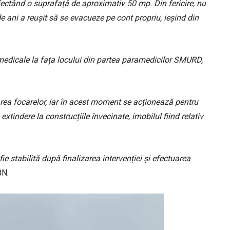
afectând o suprafață de aproximativ 50 mp. Din fericire, nu
de ani a reușit să se evacueze pe cont propriu, ieșind din
i medicale la fața locului din partea paramedicilor SMURD,
area focarelor, iar în acest moment se acționează pentru
extindere la construcțiile învecinate, imobilul fiind relativ
e stabilită după finalizarea intervenției și efectuarea
BN.