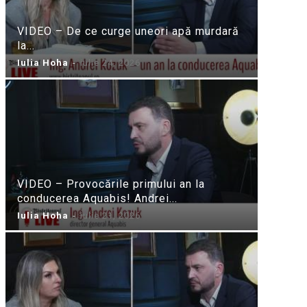
VIDEO – De ce curge uneori apă murdară
la...
Iulia Hoha
-
iulie 24, 2026
VIDEO – Provocările primului an la
conducerea Aquabis! Andrei...
Iulia Hoha
-
iulie 21, 2026