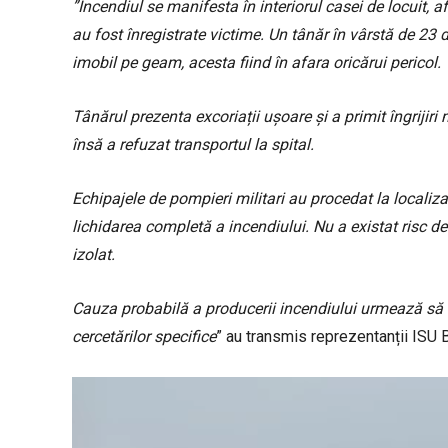
”Incendiul se manifesta în interiorul casei de locuit, 
au fost înregistrate victime. Un tânăr în vârstă de 23 
imobil pe geam, acesta fiind în afara oricărui pericol.
Tânărul prezenta excoriații ușoare și a primit îngrijir
însă a refuzat transportul la spital.
Echipajele de pompieri militari au procedat la localiz
lichidarea completă a incendiului. Nu a existat risc de 
izolat.
Cauza probabilă a producerii incendiului urmează să fi
cercetărilor specifice
” au transmis reprezentanții ISU 
P
l
a