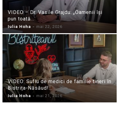
VIDEO – Dr. Vasile Grajdu: „Oamenii își
pun toată...
Iulia Hoha
-
mai 22, 2026
VIDEO: Suflu de medici de familie tineri în
Bistrița-Năsăud!...
Iulia Hoha
-
mai 21, 2026