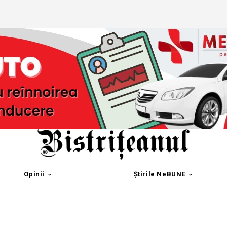
Opinii
Știrile NeBUNE