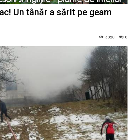
c! Un tânăr a sărit pe geam
3020
0