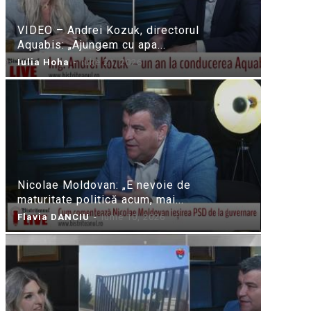
VIDEO – Andrei Kozuk, directorul
Aquabis: „Ajungem cu apa...
Iulia Hoha
-
iulie 21, 2026
Nicolae Moldovan: „E nevoie de
maturitate politică acum, mai...
Flavia DANCIU
-
iunie 10, 2026