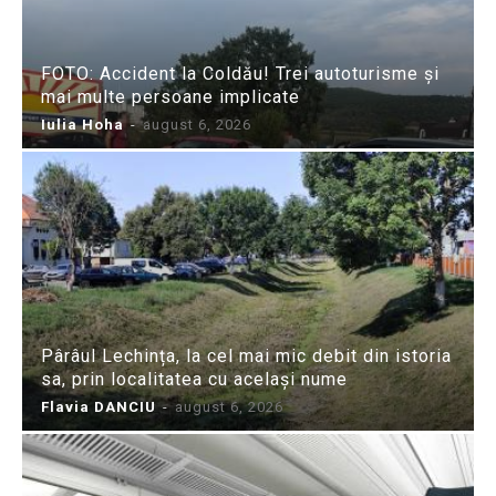
FOTO: Accident la Coldău! Trei autoturisme și
mai multe persoane implicate
Iulia Hoha
-
august 6, 2026
Pârâul Lechința, la cel mai mic debit din istoria
sa, prin localitatea cu același nume
Flavia DANCIU
-
august 6, 2026