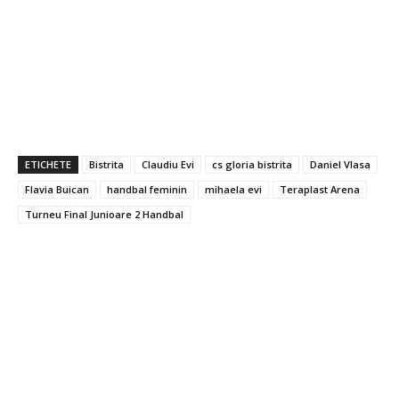
ETICHETE
Bistrita
Claudiu Evi
cs gloria bistrita
Daniel Vlasa
Flavia Buican
handbal feminin
mihaela evi
Teraplast Arena
Turneu Final Junioare 2 Handbal