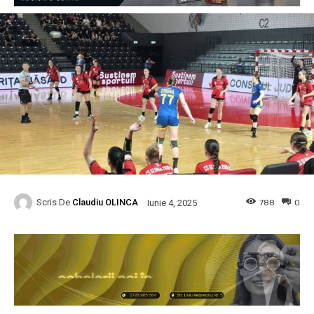
Scris De
Claudiu OLINCA
788
0
Iunie 4, 2025