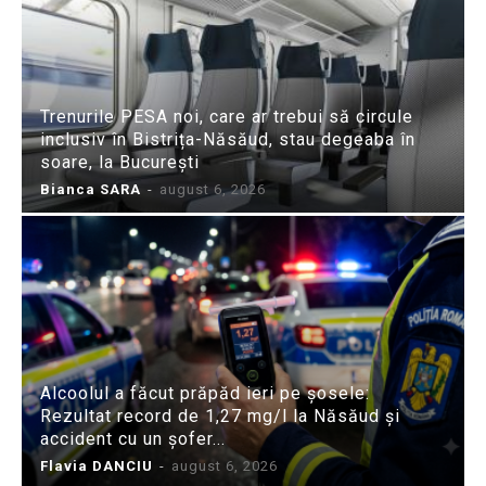
Trenurile PESA noi, care ar trebui să circule
inclusiv în Bistrița-Năsăud, stau degeaba în
soare, la București
Bianca SARA
-
august 6, 2026
Alcoolul a făcut prăpăd ieri pe șosele:
Rezultat record de 1,27 mg/l la Năsăud și
accident cu un șofer...
Flavia DANCIU
-
august 6, 2026