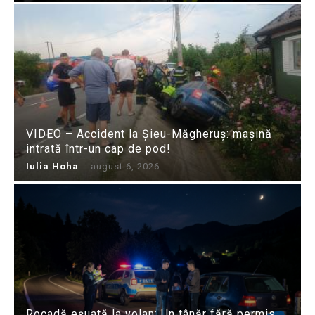
VIDEO – Accident la Șieu-Măgheruș: mașină
intrată într-un cap de pod!
Iulia Hoha
-
august 6, 2026
Rocadă eșuată la volan: Un tânăr fără permis