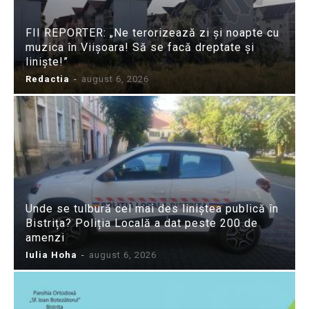
FII REPORTER: „Ne terorizează zi și noapte cu
muzica în Viișoara! Să se facă dreptate și
liniște!”
Redactia
-
august 6, 2026
Unde se tulbură cel mai des liniștea publică în
Bistrița? Poliția Locală a dat peste 200 de
amenzi
Iulia Hoha
-
august 6, 2026