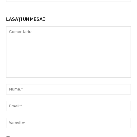
LĂSAȚI UN MESAJ
Comentariu:
Nu
Ema
Web