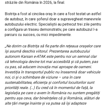
străzile din România în 2026, la final.
Bistrița a fost al cincilea oraș în care a fost testat un astfel
de autobuz, în care șoferul doar a supravegheat manevrele
autobuzului electric. Specialiștii au petrecut trei zile pentru
a configura un traseu demonstrativ, pe care autobuzul l-a
parcurs cu succes, cu mici impedimente.
„Ne dorim ca Bistrița să fie parte din rețeaua orașelor care
își asumă deschis viitorul. Prezentarea autobuzului
autonom Karsan e-ATAK este pentru noi un semnal clar
că tehnologia devine tot mai accesibilă și că putem, pas
cu pas, să aducem inovația mai aproape de oameni.
Investiția în transportul public nu înseamnă doar vehicule
noi, ci și o schimbare de viziune – una în care
sustenabilitatea, eficiența și confortul locuitorilor sunt
priorități reale. (…) Eu cred că în momentul de față, la
legislația pe care o avem în România nu suntem pregătiți
pentru așa ceva, dar bineînțeles că și România, alături de
alte țări merge înainte și va putea să își adapteze