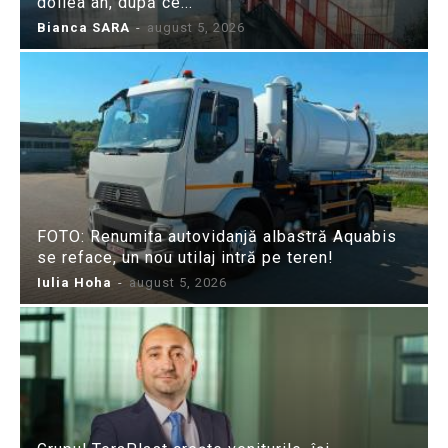
doilea an, după ce...
Bianca SARA
-
august 5, 2026
FOTO: Renumita autovidanjă albastră Aquabis
se reface, un nou utilaj intră pe teren!
Iulia Hoha
-
august 5, 2026