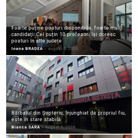
Foarte puține posturi disponibile, foarte mulți
candidați: Cel puțin 10 profesori își doresc
posturi în alte județe
Ioana BRADEA
-
august 5, 2026
Bărbatul din Șopteriu, înjunghiat de propriul fiu,
este în stare stabilă
Bianca SARA
-
august 5, 2026