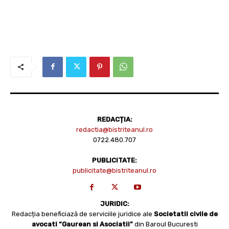
REDACȚIA:
redactia@bistriteanul.ro
0722.480.707
PUBLICITATE:
publicitate@bistriteanul.ro
JURIDIC:
Redacția beneficiază de serviciile juridice ale
Societatii civile de
avocati “Gaurean si Asociatii”
din Baroul Bucuresti