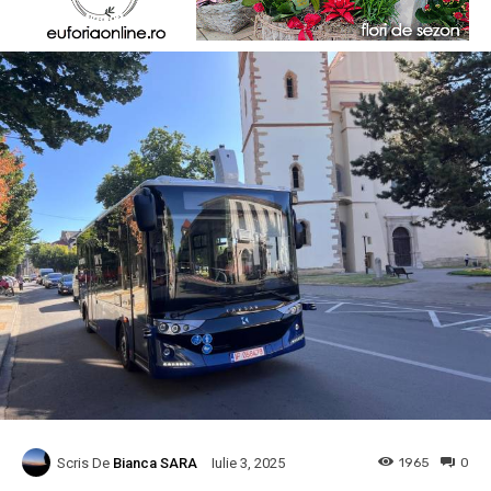
Scris De
Bianca SARA
1965
0
Iulie 3, 2025