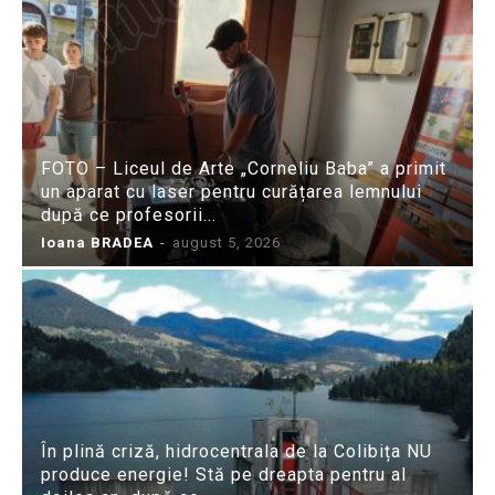
FOTO – Liceul de Arte „Corneliu Baba” a primit
un aparat cu laser pentru curățarea lemnului
după ce profesorii...
Ioana BRADEA
-
august 5, 2026
În plină criză, hidrocentrala de la Colibița NU
produce energie! Stă pe dreapta pentru al