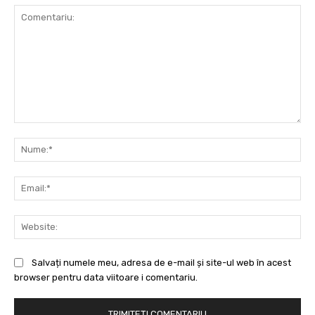
Comentariu:
Nu
Ema
Web
Salvați numele meu, adresa de e-mail și site-ul web în acest
browser pentru data viitoare i comentariu.