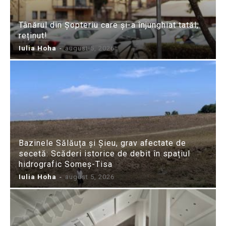
Tânărul din Șopteriu care și-a înjunghiat tatăl,
reținut!
Iulia Hoha
-
august 5, 2026
Bazinele Sălăuța și Șieu, grav afectate de
secetă: Scăderi istorice de debit în spațiul
hidrografic Someș-Tisa
Iulia Hoha
-
august 5, 2026