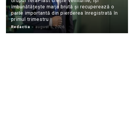
Grupul TeraPlast crește veniturile, își
îmbunătățește marja brută și recuperează o
parte importantă din pierderea înregistrată în
primul trimestru
Redactia
-
august 5, 2026