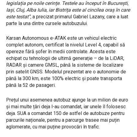
legislația pe noile cerințe. Testele au început în București,
Iași, Cluj, Alba Iulia, iar Bistrița este al cincilea oraș în care
este testat”,
a precizat primarul Gabriel Lazany, care a luat
parte la una dintre cursele autobuzului.
Karsan Autonomous e-ATAK este un vehicul electric
complet autonom, certificat la nivelul Level 4, capabil să
opereze fără șofer în medii controlate. Acesta este
echipat cu tehnologii de ultimă generație – de la LiDAR,
RADAR și camere GMSL, până la sisteme de localizare
prin satelit GNSS.
Modelul prezentat are o autonomie de
până la 300 km, este 100% electric și poate transporta
până la 52 de pasageri.
Prețul unui asemenea autobuz ajunge la un milion de euro
și mai multe țări deja l-au comandat, iar unele îl folosesc
deja. SUA a comandat 150 de astfel de autobuze pentru
parcurile naționale, pentru a parcurge trasee mai puțin
aglomerate, cu mai puține provocări în trafic.