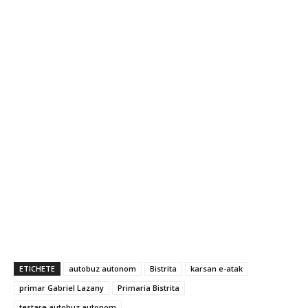
ETICHETE
autobuz autonom
Bistrita
karsan e-atak
primar Gabriel Lazany
Primaria Bistrita
testare autobuz autonom