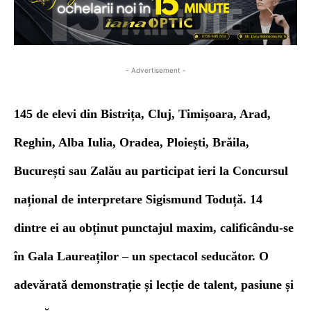
- Advertisement -
145 de elevi din Bistrița, Cluj, Timișoara, Arad,
Reghin, Alba Iulia, Oradea, Ploiești, Brăila,
București sau Zalău au participat ieri la Concursul
național de interpretare Sigismund Toduță. 14
dintre ei au obținut punctajul maxim, calificându-se
în Gala Laureaților – un spectacol seducător. O
adevărată demonstrație și lecție de talent, pasiune și