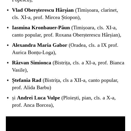
Vlad Oberșterescu Hârșian
(Timișoara, clarinet,
cls. XI-a, prof. Mircea Știopon),
Iasmina Kronbauer-Păun
(Timișoara, cls. XI-a,
canto popular, prof. Roxana Oberșterescu Hârșian),
Alexandra Maria Gabor
(Oradea, cls. a IX prof.
Aurica Bonțu-Loga),
Răzvan Simionca
(Bistrița, cls. a XI-a, prof. Bianca
Vasile),
Ștefania Rad
(Bistrița, cls a XII-a, canto popular,
prof. Alida Barbu)
și
Andrei Luca Vulpe
(Ploiești, pian, cls. a X-a,
prof. Anca Borcea),