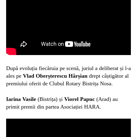
După evoluția fiecăruia pe scenă, juriul a deliberat și l-a
ales pe
Vlad Oberșterescu Hârșian
drept câștigător al
premiului oferit de Clubul Rotary Bistrița Nosa.
Iarina Vasile
(Bistrița) și
Viorel Papuc
(Arad) au
primit premii din partea Asociației HARA.