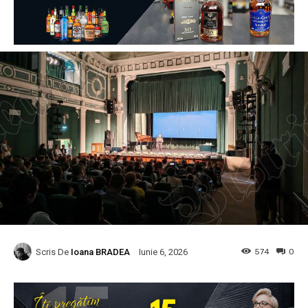
Scris De
Ioana BRADEA
574
0
Iunie 6, 2026