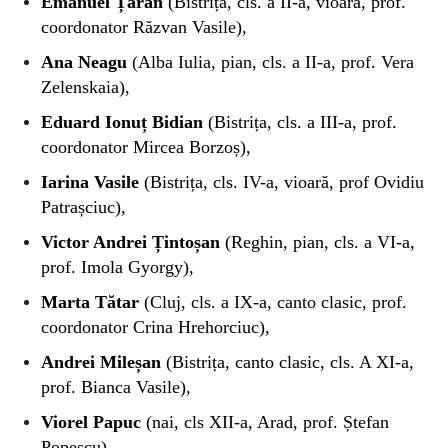
Emanuel Țăran
(Bistrița, cls. a II-a, vioară, prof.
coordonator Răzvan Vasile),
Ana Neagu
(Alba Iulia, pian, cls. a II-a, prof. Vera
Zelenskaia),
Eduard Ionuț Bidian
(Bistrița, cls. a III-a, prof.
coordonator Mircea Borzoș),
Iarina Vasile
(Bistrița, cls. IV-a, vioară, prof Ovidiu
Patrașciuc),
Victor Andrei Țintoșan
(Reghin, pian, cls. a VI-a,
prof. Imola Gyorgy),
Marta Tătar
(Cluj, cls. a IX-a, canto clasic, prof.
coordonator Crina Hrehorciuc),
Andrei Mileșan
(Bistrița, canto clasic, cls. A XI-a,
prof. Bianca Vasile),
Viorel Papuc
(nai, cls XII-a, Arad, prof. Ștefan
Popescu),