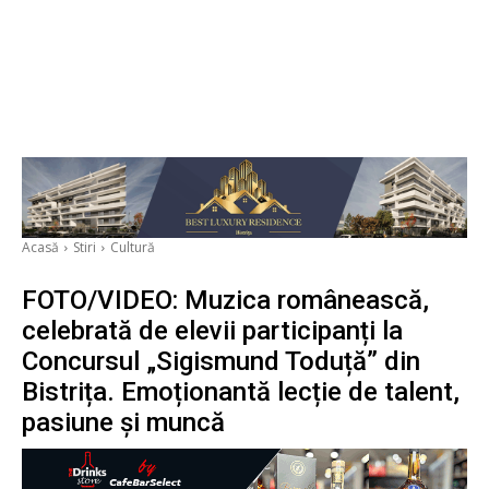
Acasă
Stiri
Cultură
FOTO/VIDEO: Muzica românească,
celebrată de elevii participanți la
Concursul „Sigismund Toduță” din
Bistrița. Emoționantă lecție de talent,
pasiune și muncă