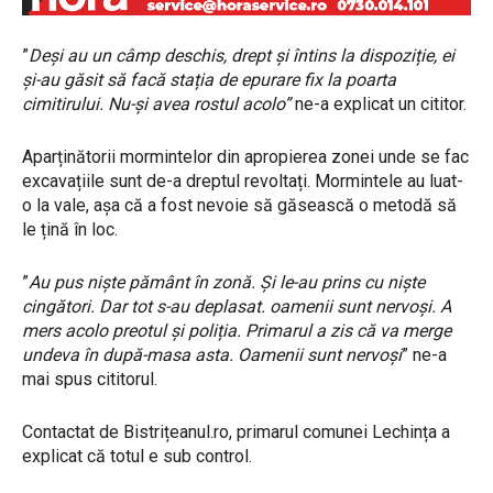
”
Deși au un câmp deschis, drept și întins la dispoziție, ei
și-au găsit să facă stația de epurare fix la poarta
cimitirului. Nu-și avea rostul acolo”
ne-a explicat un cititor.
Aparținătorii mormintelor din apropierea zonei unde se fac
excavațiile sunt de-a dreptul revoltați. Mormintele au luat-
o la vale, așa că a fost nevoie să găsească o metodă să
le țină în loc.
”
Au pus niște pământ în zonă. Și le-au prins cu niște
cingători. Dar tot s-au deplasat. oamenii sunt nervoși. A
mers acolo preotul și poliția. Primarul a zis că va merge
undeva în după-masa asta. Oamenii sunt nervoși
” ne-a
mai spus cititorul.
Contactat de Bistrițeanul.ro, primarul comunei Lechința a
explicat că totul e sub control.