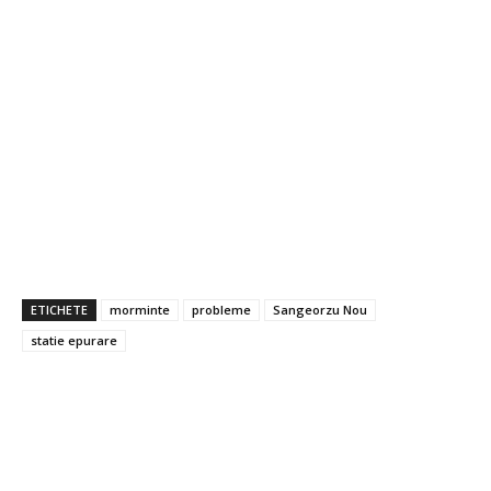
ETICHETE
morminte
probleme
Sangeorzu Nou
statie epurare