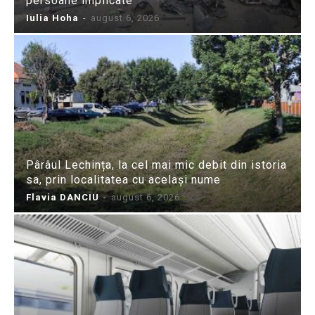
persoane implicate
Iulia Hoha
-
august 6, 2026
Pârâul Lechința, la cel mai mic debit din istoria
sa, prin localitatea cu același nume
Flavia DANCIU
-
august 6, 2026