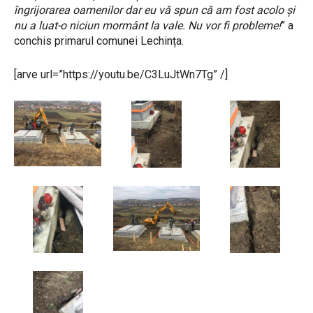
îngrijorarea oamenilor dar eu vă spun că am fost acolo și
nu a luat-o niciun mormânt la vale. Nu vor fi probleme!
” a
conchis primarul comunei Lechința.
[arve url=”https://youtu.be/C3LuJtWn7Tg” /]