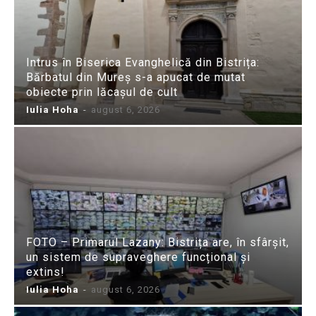
Intrus în Biserica Evanghelică din Bistrița:
Bărbatul din Mureș s-a apucat de mutat
obiecte prin lăcașul de cult
Iulia Hoha
-
august 6, 2026
FOTO – Primarul Lazany: Bistrița are, în sfârșit,
un sistem de supraveghere funcțional și
extins!
Iulia Hoha
-
august 6, 2026