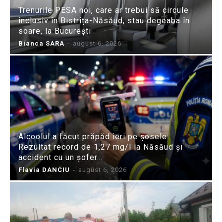
Trenurile PESA noi, care ar trebui să circule
inclusiv în Bistrița-Năsăud, stau degeaba în
soare, la București
Bianca SARA
-
august 6, 2026
Alcoolul a făcut prăpăd ieri pe șosele:
Rezultat record de 1,27 mg/l la Năsăud și
accident cu un șofer...
Flavia DANCIU
-
august 6, 2026