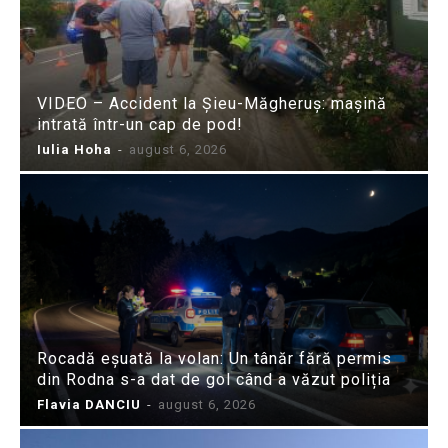
VIDEO – Accident la Șieu-Măgheruș: mașină
intrată într-un cap de pod!
Iulia Hoha
-
august 6, 2026
Rocadă eșuată la volan: Un tânăr fără permis
din Rodna s-a dat de gol când a văzut poliția
Flavia DANCIU
-
august 6, 2026