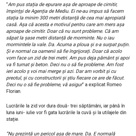
”
Am pus stația de epurare așa de aproape de cimitir,
împințși de Agenția de Mediu. Ei ne-au impus să facem
stația la minim 300 metri distanță de cea mai apropiată
casă. Așa că acesta e motivul pentru care am mers așa
aproape de cimitir. Doar că nu sunt probleme. Că am
săpat la șase metri distanță de morminte. Nu o iau
mormintele la vale. Da. Acuma a ploua și s-a surpat puțin.
Și e normal ca oamenii să fie îngrijorați. Doar că acolo
vom face un zid de trei metri. Am pus deja pământ și apoi
va fi turnat și beton. Deci nu o să fie probleme. Am fost
ieri acolo ș voi mai merge și azi. Dar am vorbit și cu
preotul, și cu constructorii și știu fiecare ce are de făcut.
Deci nu o să fie probleme, vă asigur
” a explicat Romeo
Florian.
Lucrările la zid vor dura două- trei săptămâni, iar până în
luna iuni- iulie vor fi gata lucrările la cuvă și la utilajele din
stație.
”Nu prezintă un pericol așa de mare. Da. E normală