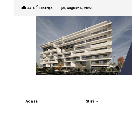
C
34.4
Bistrița
joi, august 6, 2026
Acasa
Stiri