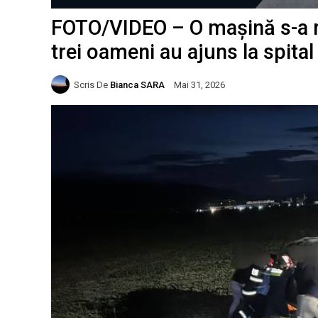
FOTO/VIDEO – O mașină s-a ră
trei oameni au ajuns la spital
Scris De
Bianca SARA
Mai 31, 2026