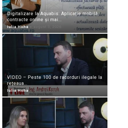
Digitalizare la Aquabis: Aplicație mobilă,
contracte online și mai...
Iulia Hoha
-
august 3, 2026
VIDEO – Peste 100 de racorduri ilegale la
rețeaua...
Iulia Hoha
-
iulie 31, 2026