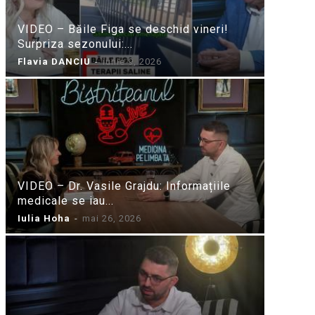
VIDEO – Băile Figa se deschid vineri!
Surpriza sezonului:...
Flavia DANCIU
-
iunie 9, 2026
VIDEO – Dr. Vasile Grajdu: Informațiile
medicale se iau...
Iulia Hoha
-
mai 26, 2026