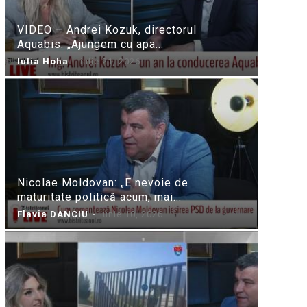
VIDEO – Andrei Kozuk, directorul
Aquabis: „Ajungem cu apa...
Iulia Hoha
-
iulie 21, 2026
Nicolae Moldovan: „E nevoie de
maturitate politică acum, mai...
Flavia DANCIU
-
iunie 10, 2026