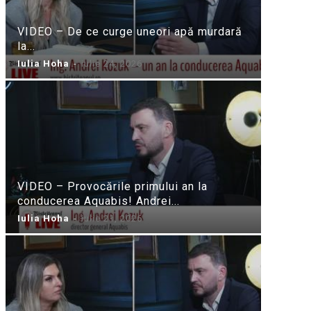
VIDEO – De ce curge uneori apă murdară
la...
Iulia Hoha
-
iulie 24, 2026
VIDEO – Provocările primului an la
conducerea Aquabis! Andrei...
Iulia Hoha
-
iulie 21, 2026