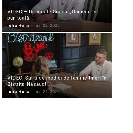
VIDEO – Dr. Vasile Grajdu: „Oamenii își
pun toată...
Iulia Hoha
-
mai 22, 2026
VIDEO: Suflu de medici de familie tineri în
Bistrița-Năsăud!...
Iulia Hoha
-
mai 21, 2026