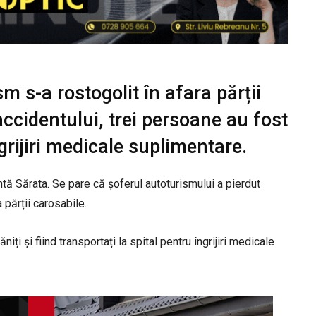
m s-a rostogolit în afara părții
accidentului, trei persoane au fost
grijiri medicale suplimentare.
ntă Sărata. Se pare că șoferul autoturismului a pierdut
a părții carosabile.
ăniți și fiind transportați la spital pentru îngrijiri medicale