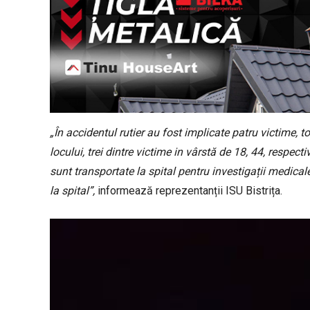
„În accidentul rutier au fost implicate patru victime, 
locului, trei dintre victime in vârstă de 18, 44, respec
sunt transportate la spital pentru investigații medica
la spital”,
informează reprezentanții ISU Bistrița.
P
l
a
y
e