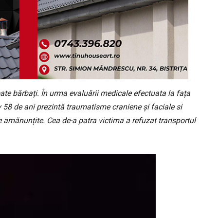
toate bărbați. În urma evaluării medicale efectuata la fața
tiv 58 de ani prezintă traumatisme craniene și faciale si
le amănunțite. Cea de-a patra victima a refuzat transportul