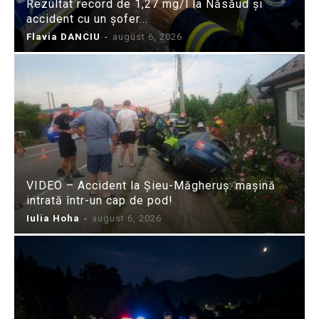
Rezultat record de 1,27 mg/l la Năsăud și
accident cu un șofer...
Flavia DANCIU
-
august 6, 2026
VIDEO – Accident la Șieu-Măgheruș: mașină
intrată într-un cap de pod!
Iulia Hoha
-
august 6, 2026