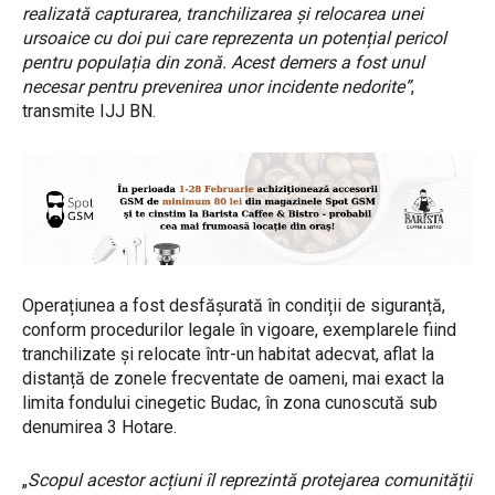
realizată capturarea, tranchilizarea și relocarea unei
ursoaice cu doi pui care reprezenta un potențial pericol
pentru populația din zonă. Acest demers a fost unul
necesar pentru prevenirea unor incidente nedorite”
,
transmite IJJ BN.
Operațiunea a fost desfășurată în condiții de siguranță,
conform procedurilor legale în vigoare, exemplarele fiind
tranchilizate și relocate într-un habitat adecvat, aflat la
distanță de zonele frecventate de oameni, mai exact la
limita fondului cinegetic Budac, în zona cunoscută sub
denumirea 3 Hotare.
„
Scopul acestor acțiuni îl reprezintă protejarea comunității