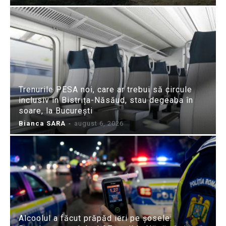
Trenurile PESA noi, care ar trebui să circule
inclusiv în Bistrița-Năsăud, stau degeaba în
soare, la București
Bianca SARA
-
august 6, 2026
Alcoolul a făcut prăpăd ieri pe șosele: