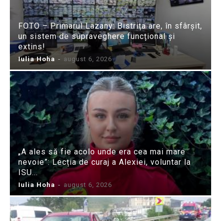
FOTO – Primarul Lazany: Bistrița are, în sfârșit,
un sistem de supraveghere funcțional și
extins!
Iulia Hoha
-
august 6, 2026
„A ales să fie acolo unde era cea mai mare
nevoie”: Lecția de curaj a Alexiei, voluntar la
ISU...
Iulia Hoha
-
august 6, 2026