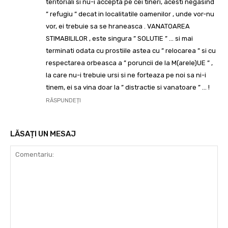
teritoriali si nu-i accepta pe cei tineri, acesti negasind
” refugiu ” decat in localitatile oamenilor , unde vor-nu
vor, ei trebuie sa se hraneasca . VANATOAREA
STIMABILILOR , este singura ” SOLUTIE ” … si mai
terminati odata cu prostiile astea cu ” relocarea ” si cu
respectarea orbeasca a ” poruncii de la M(arele)UE ” ,
la care nu-i trebuie ursi si ne forteaza pe noi sa ni-i
tinem, ei sa vina doar la ” distractie si vanatoare ” … !
RĂSPUNDEȚI
LĂSAȚI UN MESAJ