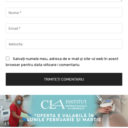
Comentariu:
Nu
Ema
Web
Salvați numele meu, adresa de e-mail și site-ul web în acest
browser pentru data viitoare i comentariu.