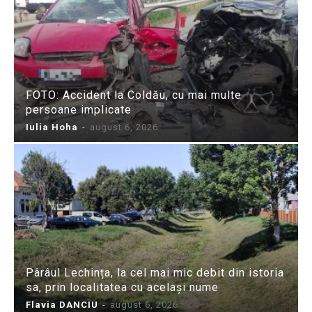
FOTO: Accident la Coldău, cu mai multe
persoane implicate
Iulia Hoha
-
august 6, 2026
Pârâul Lechința, la cel mai mic debit din istoria
sa, prin localitatea cu același nume
Flavia DANCIU
-
august 6, 2026