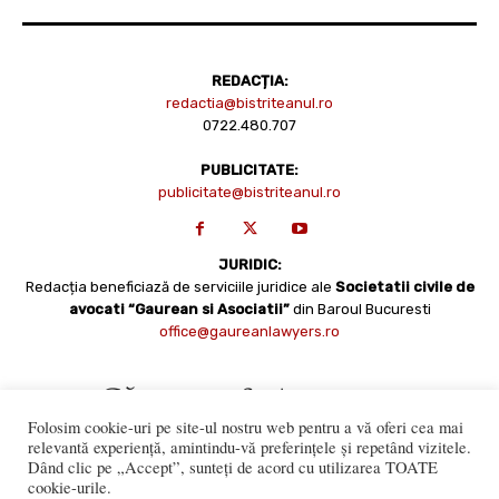
REDACȚIA:
redactia@bistriteanul.ro
0722.480.707
PUBLICITATE:
publicitate@bistriteanul.ro
JURIDIC:
Redacția beneficiază de serviciile juridice ale
Societatii civile de
avocati “Gaurean si Asociatii”
din Baroul Bucuresti
office@gaureanlawyers.ro
Folosim cookie-uri pe site-ul nostru web pentru a vă oferi cea mai
relevantă experiență, amintindu-vă preferințele și repetând vizitele.
Dând clic pe „Accept”, sunteți de acord cu utilizarea TOATE
cookie-urile.