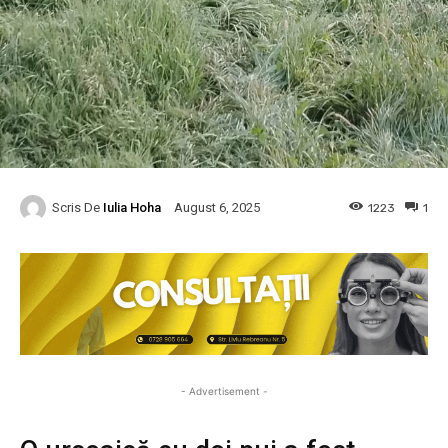
Scris De
Iulia Hoha
1223
1
August 6, 2025
- Advertisement -