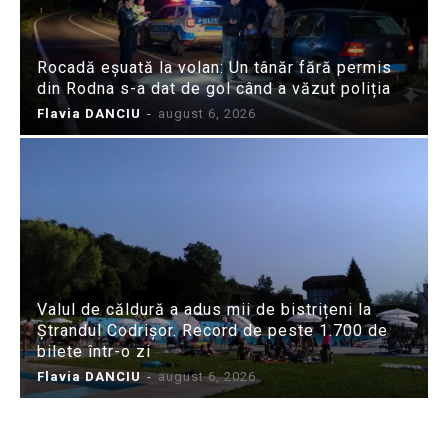
Rocadă eșuată la volan: Un tânăr fără permis
din Rodna s-a dat de gol când a văzut poliția
Flavia DANCIU
-
august 6, 2026
Valul de căldură a adus mii de bistrițeni la
Ștrandul Codrișor. Record de peste 1.700 de
bilete într-o zi
Flavia DANCIU
-
august 6, 2026