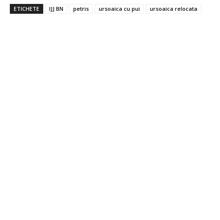
ETICHETE
IJJ BN
petris
ursoaica cu pui
ursoaica relocata