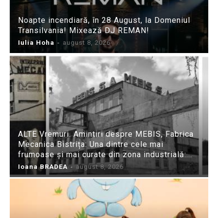
Noapte incendiară, în 28 August, la Domeniul
Transilvania! Mixează DJ REMAN!
Iulia Hoha
-
august 8, 2026
ALTE Vremuri. Amintiri despre MEBIS, Fabrica
Mecanica Bistrița: Una dintre cele mai
frumoase și mai curate din zona industrială:...
Ioana BRADEA
-
august 8, 2026