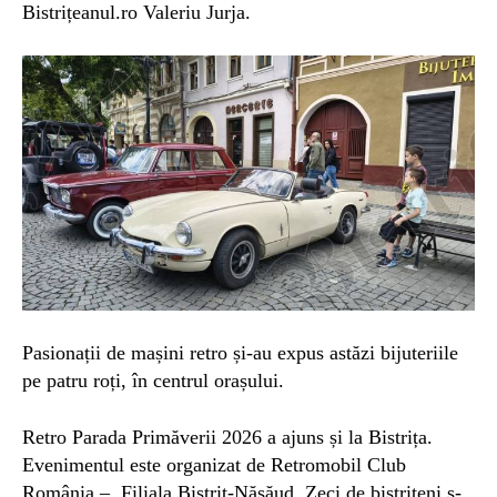
Bistrițeanul.ro Valeriu Jurja.
Pasionații de mașini retro și-au expus astăzi bijuteriile
pe patru roți, în centrul orașului.
Retro Parada Primăverii 2026 a ajuns și la Bistrița.
Evenimentul este organizat de
Retromobil Club
România – Filiala Bistriț-Năsăud. Zeci de bistrițeni s-