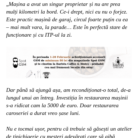
„
Mașina a avut un singur proprietar și nu are prea
mulți kilometri la bord. Ce-i drept, nici eu nu o forjez.
Este practic mașină de garaj, circul foarte puțin cu ea
– mai mult vara, la parade… Este în perfectă stare de
funcționare și cu ITP-ul la zi.
Dar până să ajungă așa, am recondiționat-o total, de-a
lungul unui an întreg. Investiția în restaurarea mașinii
s-a ridicat cam la 5000 de euro. Doar restaurarea
caroseriei a durat vreo șase luni.
Nu e tocmai ușor, pentru că trebuie să găsești un atelier
de tinichigerie cu meșteri adevărați care să aibă