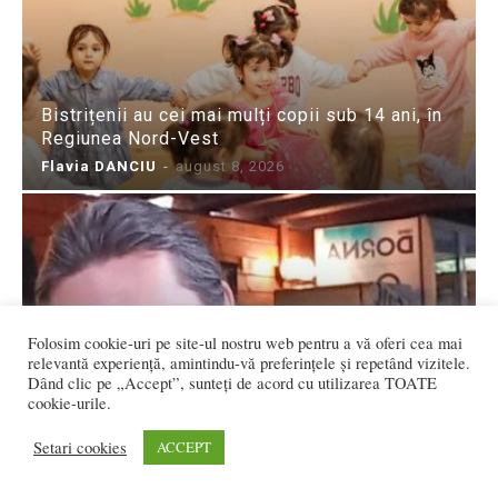
Bistrițenii au cei mai mulți copii sub 14 ani, în
Regiunea Nord-Vest
Flavia DANCIU
-
august 8, 2026
Folosim cookie-uri pe site-ul nostru web pentru a vă oferi cea mai
relevantă experiență, amintindu-vă preferințele și repetând vizitele.
Dând clic pe „Accept”, sunteți de acord cu utilizarea TOATE
cookie-urile.
Drame urbane: Un balamuc sub cerul liber
Setari cookies
ACCEPT
Redactia
-
august 8, 2026