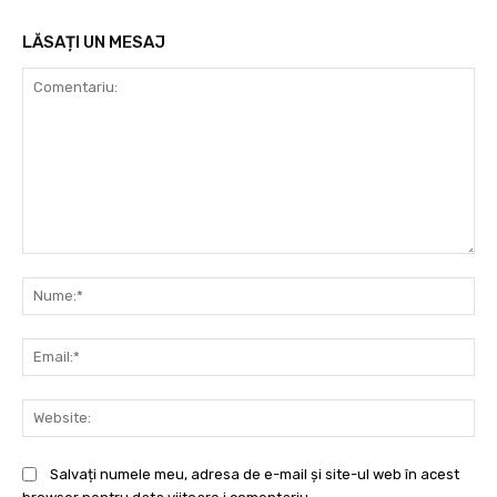
LĂSAȚI UN MESAJ
Comentariu:
Nu
Ema
Web
Salvați numele meu, adresa de e-mail și site-ul web în acest