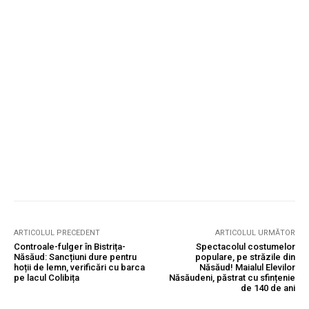
ARTICOLUL PRECEDENT
ARTICOLUL URMĂTOR
Controale-fulger în Bistrița-
Spectacolul costumelor
Năsăud: Sancțiuni dure pentru
populare, pe străzile din
hoții de lemn, verificări cu barca
Năsăud! Maialul Elevilor
pe lacul Colibița
Năsăudeni, păstrat cu sfințenie
de 140 de ani