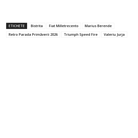
ETICHETE
Bistrita
Fiat Milletrecento
Marius Berende
Retro Parada Primăverii 2026
Triumph Speed Fire
Valeriu Jurja