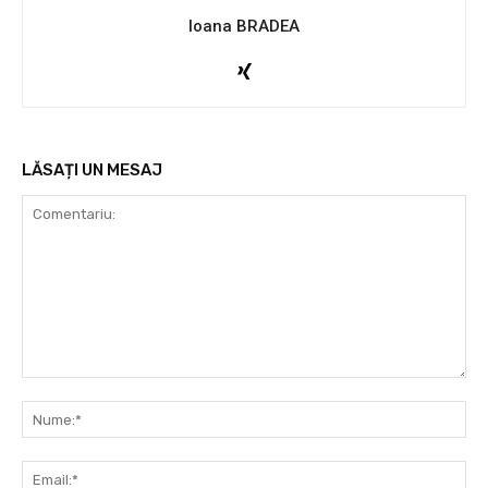
Ioana BRADEA
LĂSAȚI UN MESAJ
Comentariu:
Nu
Ema