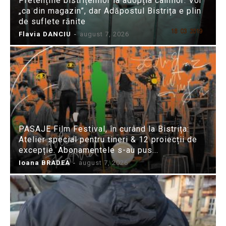
Pretențiile bistrițenilor la adopția câinilor: Vor
„ca din magazin”, dar Adăpostul Bistrița e plin
de suflete rănite
Flavia DANCIU
-
august 7, 2026
PASAJE Film Festival, în curând la Bistrița:
Atelier special pentru tineri & 12 proiecții de
excepție. Abonamentele s-au pus...
Ioana BRADEA
-
august 7, 2026