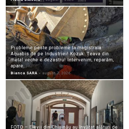
Probleme peste probleme la magistrala
Aquabis de pe Industriei! Kozuk: Țeava din
metal veche e dezastru! Intervenim, reparăm,
apare...
Bianca SARA
-
august 7, 2026
FOTO – Elevii din Chișinău au învățat alături de