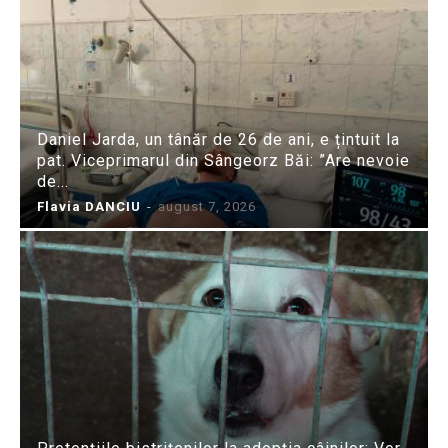
Daniel Jarda, un tânăr de 26 de ani, e țintuit la
pat. Viceprimarul din Sângeorz Băi: ”Are nevoie
de...
Flavia DANCIU
-
august 7, 2026