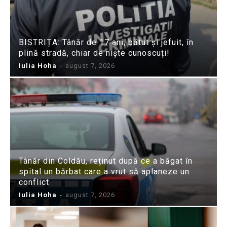
BISTRIȚA: Tânăr de 17 ani, bătut și jefuit, în
plină stradă, chiar de niște cunoscuți!
Iulia Hoha
-
august 7, 2026
Tânăr din Coldău, reținut după ce a băgat în
spital un bărbat care a vrut să aplaneze un
conflict
Iulia Hoha
-
august 7, 2026