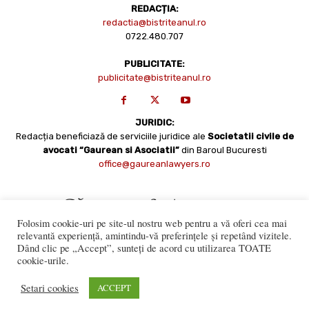
REDACȚIA:
redactia@bistriteanul.ro
0722.480.707
PUBLICITATE:
publicitate@bistriteanul.ro
JURIDIC:
Redacția beneficiază de serviciile juridice ale
Societatii civile de
avocati “Gaurean si Asociatii”
din Baroul Bucuresti
office@gaureanlawyers.ro
Folosim cookie-uri pe site-ul nostru web pentru a vă oferi cea mai
relevantă experiență, amintindu-vă preferințele și repetând vizitele.
Dând clic pe „Accept”, sunteți de acord cu utilizarea TOATE
cookie-urile.
Reproducerea totală sau parțială a materialelor este permisă
numai cu acordul expres al Bistriteanul.Ro. © Copyright 2008 -
Setari cookies
ACCEPT
2021 Bistrițeanul.ro
Made with ♥ by
201.ro