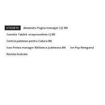
ETICHETE
Alexandru Pugna manager CJC BN
Camelia Tabără. vicepresedinte CJ BN
Centrul judetean pentru Cultura BN
Ioan Pintea manager Biblioteca Judeteana BN
Ion Pop Reteganul
Revista Ilustrata