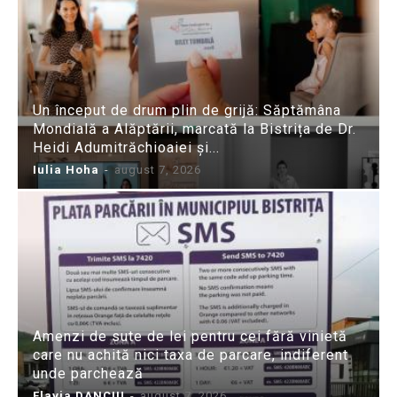
Un început de drum plin de grijă: Săptămâna
Mondială a Alăptării, marcată la Bistrița de Dr.
Heidi Adumitrăchioaiei și...
Iulia Hoha
-
august 7, 2026
Amenzi de sute de lei pentru cei fără vinietă
care nu achită nici taxa de parcare, indiferent
unde parchează
Flavia DANCIU
-
august 7, 2026