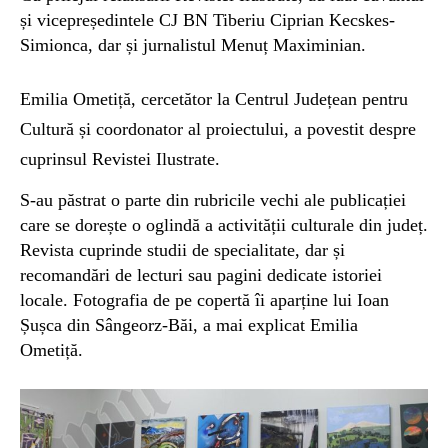
și vicepreședintele CJ BN Tiberiu Ciprian Kecskes-
Simionca, dar și jurnalistul Menuț Maximinian.
Emilia Ometiță, cercetător la Centrul Județean pentru
Cultură și coordonator al proiectului, a povestit despre
cuprinsul Revistei Ilustrate.
S-au păstrat o parte din rubricile vechi ale publicației
care se dorește o oglindă a activității culturale din județ.
Revista cuprinde studii de specialitate, dar și
recomandări de lecturi sau pagini dedicate istoriei
locale. Fotografia de pe copertă îi aparține lui Ioan
Șușca din Sângeorz-Băi, a mai explicat Emilia
Ometiță.