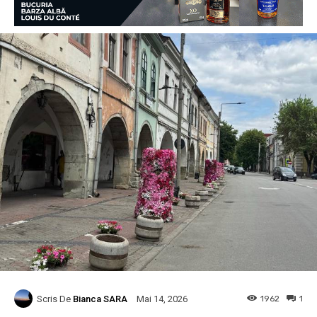
Scris De
Bianca SARA
1962
1
Mai 14, 2026