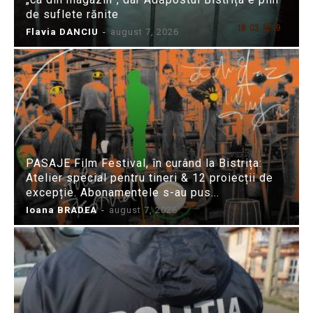
de suflete rănite
Flavia DANCIU
-
august 7, 2026
PASAJE Film Festival, în curând la Bistrița:
Atelier special pentru tineri & 12 proiecții de
excepție. Abonamentele s-au pus...
Ioana BRADEA
-
august 7, 2026