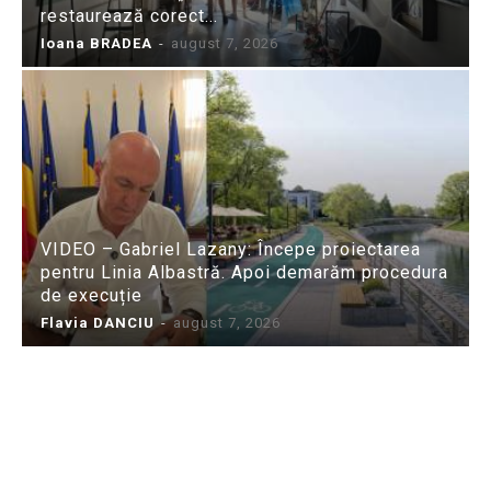
restaurează corect...
Ioana BRADEA
-
august 7, 2026
VIDEO – Gabriel Lazany: Începe proiectarea
pentru Linia Albastră. Apoi demarăm procedura
de execuție
Flavia DANCIU
-
august 7, 2026