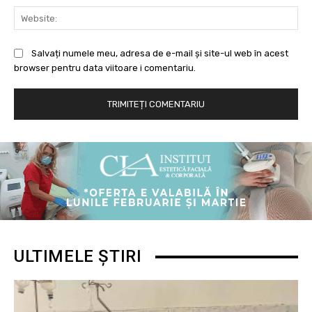
Web
Salvați numele meu, adresa de e-mail și site-ul web în acest
browser pentru data viitoare i comentariu.
ULTIMELE ȘTIRI