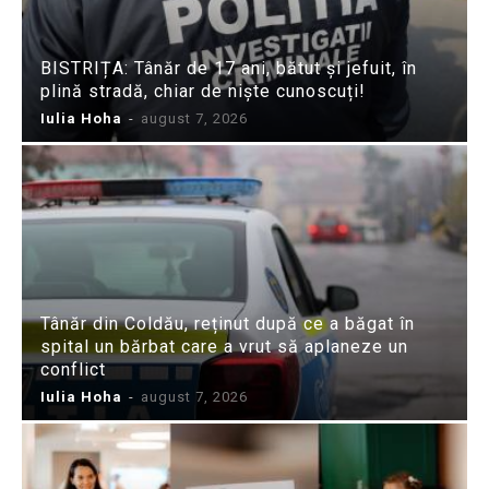
BISTRIȚA: Tânăr de 17 ani, bătut și jefuit, în
plină stradă, chiar de niște cunoscuți!
Iulia Hoha
-
august 7, 2026
Tânăr din Coldău, reținut după ce a băgat în
spital un bărbat care a vrut să aplaneze un
conflict
Iulia Hoha
-
august 7, 2026