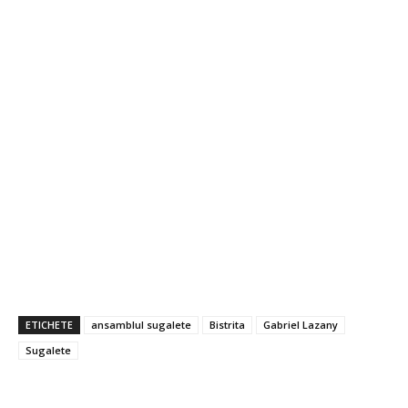
ETICHETE
ansamblul sugalete
Bistrita
Gabriel Lazany
Sugalete