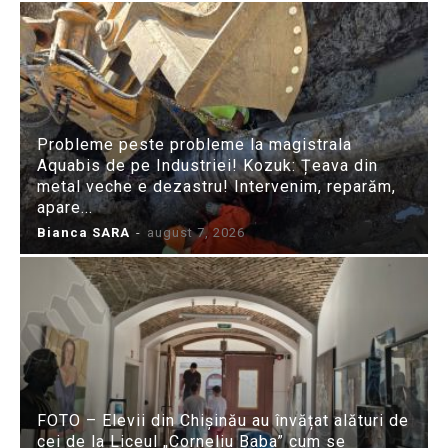
Probleme peste probleme la magistrala
Aquabis de pe Industriei! Kozuk: Țeava din
metal veche e dezastru! Intervenim, reparăm,
apare...
Bianca SARA
-
august 7, 2026
FOTO – Elevii din Chișinău au învățat alături de
cei de la Liceul „Corneliu Baba” cum se