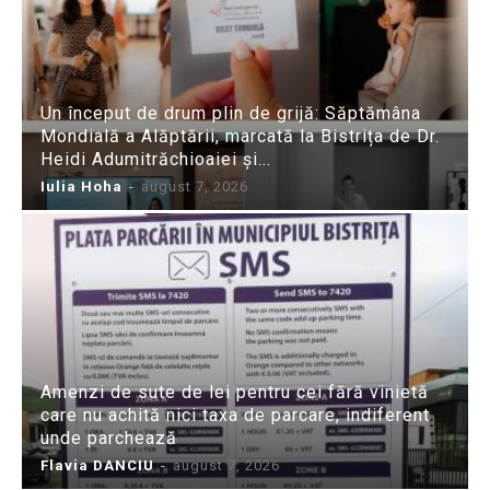
Un început de drum plin de grijă: Săptămâna
Mondială a Alăptării, marcată la Bistrița de Dr.
Heidi Adumitrăchioaiei și...
Iulia Hoha
-
august 7, 2026
Amenzi de sute de lei pentru cei fără vinietă
care nu achită nici taxa de parcare, indiferent
unde parchează
Flavia DANCIU
-
august 7, 2026