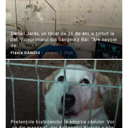
Daniel Jarda, un tânăr de 26 de ani, e țintuit la
pat. Viceprimarul din Sângeorz Băi: ”Are nevoie
de...
Flavia DANCIU
-
august 7, 2026
Pretențiile bistrițenilor la adopția câinilor: Vor
„ca din magazin”, dar Adăpostul Bistrița e plin