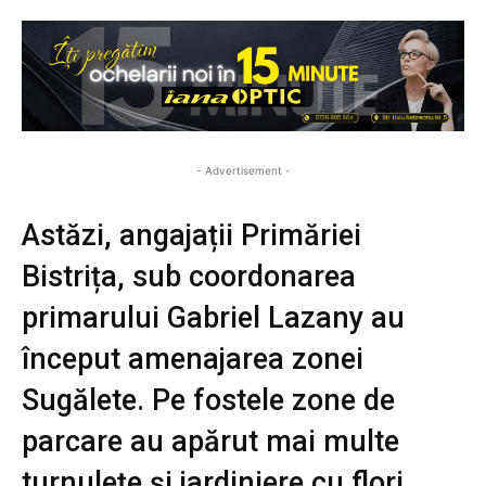
- Advertisement -
Astăzi, angajații Primăriei
Bistrița, sub coordonarea
primarului Gabriel Lazany au
început amenajarea zonei
Sugălete. Pe fostele zone de
parcare au apărut mai multe
turnulețe și jardiniere cu flori.