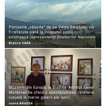
Porțiunile „vălurite” de pe Valea Bârgăului vor
fi refăcute până la începutul școlii –
estimează reprezentanții Drumurilor Naționale
Bianca SARA
-
august 6, 2026
Muzeele din Europa, la Bistrița: Artistul Sever
Moldovan ne oferă o spectaculoasă călătorie
vizuală în marile galerii ale lumii:...
Ioana BRADEA
-
august 6, 2026