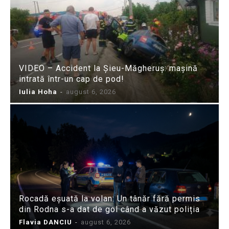
VIDEO – Accident la Șieu-Măgheruș: mașină
intrată într-un cap de pod!
Iulia Hoha
-
august 6, 2026
Rocadă eșuată la volan: Un tânăr fără permis
din Rodna s-a dat de gol când a văzut poliția
Flavia DANCIU
-
august 6, 2026