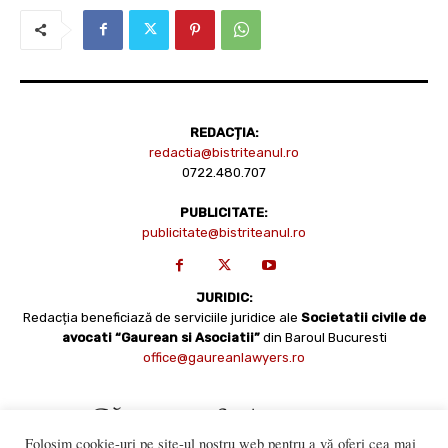
REDACȚIA:
redactia@bistriteanul.ro
0722.480.707
PUBLICITATE:
publicitate@bistriteanul.ro
JURIDIC:
Redacția beneficiază de serviciile juridice ale
Societatii civile de
avocati “Gaurean si Asociatii”
din Baroul Bucuresti
office@gaureanlawyers.ro
Folosim cookie-uri pe site-ul nostru web pentru a vă oferi cea mai