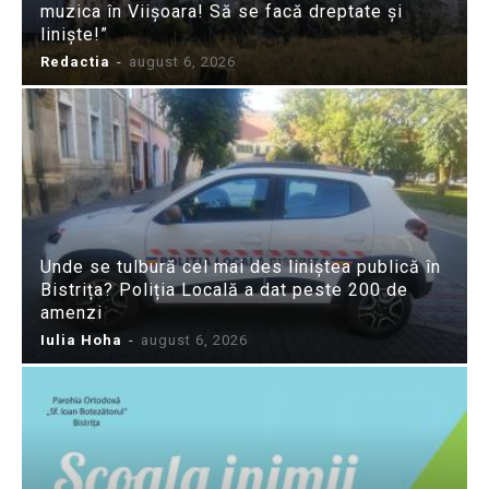
muzica în Viișoara! Să se facă dreptate și
liniște!”
Redactia
-
august 6, 2026
Unde se tulbură cel mai des liniștea publică în
Bistrița? Poliția Locală a dat peste 200 de
amenzi
Iulia Hoha
-
august 6, 2026