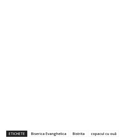
ETICHETE
Biserica Evanghelica
Bistrita
copacul cu ouă