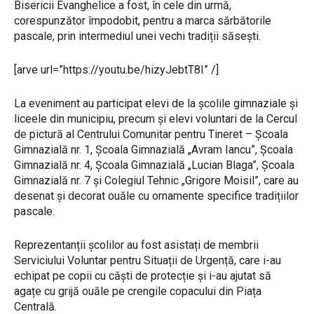
Bisericii Evanghelice a fost, în cele din urmă,
corespunzător împodobit, pentru a marca sărbătorile
pascale, prin intermediul unei vechi tradiții săsești.
[arve url=”https://youtu.be/hizyJebtT8I” /]
La eveniment au participat elevi de la școlile gimnaziale și
liceele din municipiu, precum și elevi voluntari de la Cercul
de pictură al Centrului Comunitar pentru Tineret – Școala
Gimnazială nr. 1, Școala Gimnazială „Avram Iancu”, Școala
Gimnazială nr. 4, Școala Gimnazială „Lucian Blaga”, Școala
Gimnazială nr. 7 și Colegiul Tehnic „Grigore Moisil”, care au
desenat și decorat ouăle cu ornamente specifice tradițiilor
pascale.
Reprezentanții școlilor au fost asistați de membrii
Serviciului Voluntar pentru Situații de Urgență, care i-au
echipat pe copii cu căști de protecție și i-au ajutat să
agațe cu grijă ouăle pe crengile copacului din Piața
Centrală.