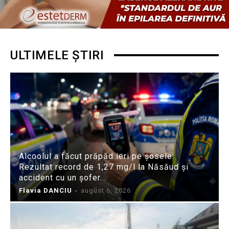
ULTIMELE ȘTIRI
Alcoolul a făcut prăpăd ieri pe șosele:
Rezultat record de 1,27 mg/l la Năsăud și
accident cu un șofer...
Flavia DANCIU
-
august 6, 2026