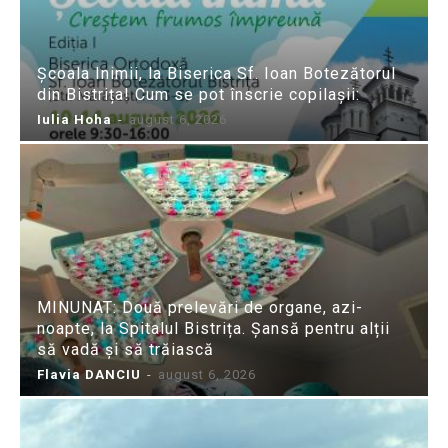
Școala Inimii, la Biserica Sf. Ioan Botezătorul
din Bistrița! Cum se pot înscrie copilașii:
Iulia Hoha
-
august 6, 2026
MINUNAT: Două prelevări de organe, azi-
noapte, la Spitalul Bistrița. Șansă pentru alții
să vadă și să trăiască
Flavia DANCIU
-
august 6, 2026