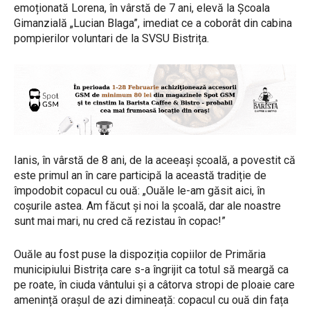
emoționată Lorena, în vârstă de 7 ani, elevă la Școala
Gimanzială „Lucian Blaga”, imediat ce a coborât din cabina
pompierilor voluntari de la SVSU Bistrița.
Ianis, în vârstă de 8 ani, de la aceeași școală, a povestit că
este primul an în care participă la această tradiție de
împodobit copacul cu ouă: „Ouăle le-am găsit aici, în
coșurile astea. Am făcut și noi la școală, dar ale noastre
sunt mai mari, nu cred că rezistau în copac!”
Ouăle au fost puse la dispoziția copiilor de Primăria
municipiului Bistrița care s-a îngrijit ca totul să meargă ca
pe roate, în ciuda vântului și a câtorva stropi de ploaie care
amenință orașul de azi dimineață: copacul cu ouă din fața