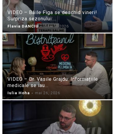
VIDEO – Băile Figa se deschid vineri!
Surpriza sezonului:...
Flavia DANCIU
-
iunie 9, 2026
VIDEO – Dr. Vasile Grajdu: Informațiile
medicale se iau...
Iulia Hoha
-
mai 26, 2026