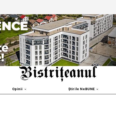
Opinii
Știrile NeBUNE