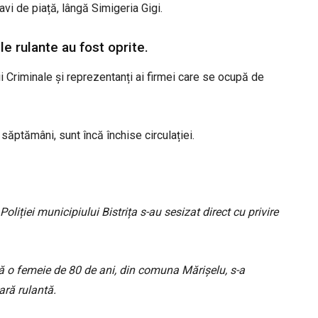
avi de piață, lângă Simigeria Gigi.
e rulante au fost oprite.
ții Criminale și reprezentanți ai firmei care se ocupă de
săptămâni, sunt încă închise circulației.
Poliției municipiului Bistrița s-au sesizat direct cu privire
 că o femeie de 80 de ani, din comuna Mărișelu, s-a
ară rulantă.