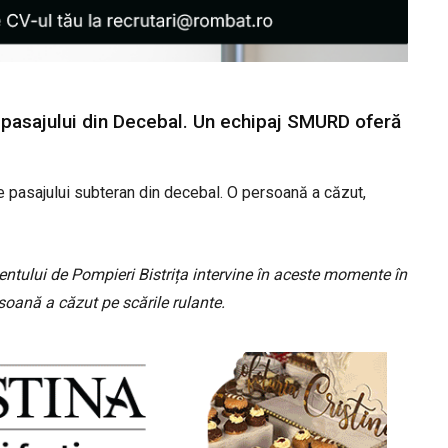
e pasajului din Decebal. Un echipaj SMURD oferă
le pasajului subteran din decebal. O persoană a căzut,
tului de Pompieri Bistrița intervine în aceste momente în
soană a căzut pe scările rulante.