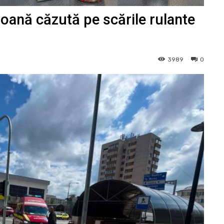
ană căzută pe scările rulante
3989
0