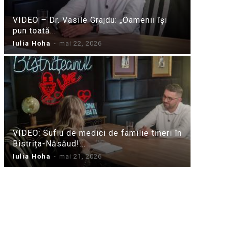
VIDEO – Dr. Vasile Grajdu: „Oamenii își
pun toată...
Iulia Hoha
-
mai 22, 2026
VIDEO: Suflu de medici de familie tineri în
Bistrița-Năsăud!...
Iulia Hoha
-
mai 21, 2026