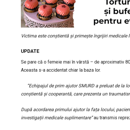
Victima este conștientă și primește îngrijiri medicale la
UPDATE
Se pare că o femeie mai în vârstă – de aproximativ 80 d
Aceasta s-a accidentat chiar la baza lor.
”Echipajul de prim ajutor SMURD a preluat de la loc
conștientă și cooperantă, care prezenta un traumatis
După acordarea primului ajutor la fața locului, pacie
investigații medicale suplimentare”
au transmis reprez