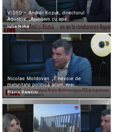
VIDEO – Andrei Kozuk, directorul
Aquabis: „Ajungem cu apa...
Iulia Hoha
-
iulie 21, 2026
Nicolae Moldovan: „E nevoie de
maturitate politică acum, mai...
Flavia DANCIU
-
iunie 10, 2026