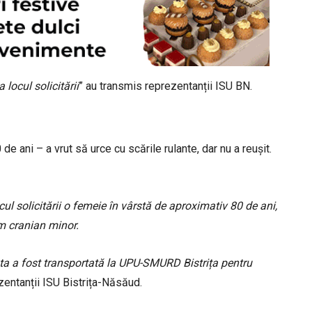
 locul solicitării
” au transmis reprezentanții ISU BN.
e ani – a vrut să urce cu scările rulante, dar nu a reușit.
ul solicitării o femeie în vârstă de aproximativ 80 de ani,
m cranian minor.
nta a fost transportată la UPU-SMURD Bistrița pentru
entanții ISU Bistrița-Năsăud.