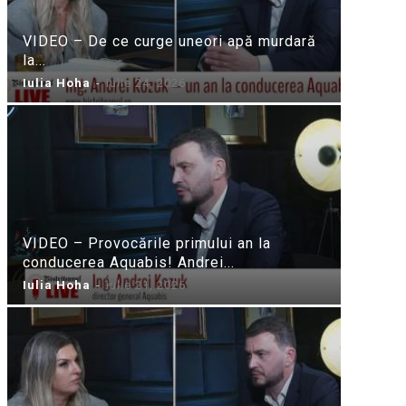
VIDEO – De ce curge uneori apă murdară
la...
Iulia Hoha
-
iulie 24, 2026
VIDEO – Provocările primului an la
conducerea Aquabis! Andrei...
Iulia Hoha
-
iulie 21, 2026