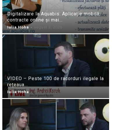
Digitalizare la Aquabis: Aplicație mobilă,
contracte online și mai...
Iulia Hoha
-
august 3, 2026
VIDEO – Peste 100 de racorduri ilegale la
rețeaua...
Iulia Hoha
-
iulie 31, 2026