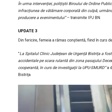
În urma intervenției, polițiștii Biroului de Ordine Publ
infracțiunea de vătămare corporală din culpă, urmând s
producere a evenimentului”
– transmite IPJ BN.
UPDATE 3
Din fericire, femeia a rămas conștientă, fiind în curs de 
”
La Spitalul Clinic Județean de Urgență Bistrița a fos
accidentale pe scara rulantă din zona pasajului Decebal
cooperantă, în curs de investigații la UPU-SMURD”
a d
Bistrița.
P
l
a
y