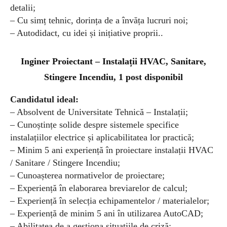
detalii;
– Cu simț tehnic, dorința de a învăța lucruri noi;
– Autodidact, cu idei și inițiative proprii..
Inginer Proiectant – Instalații HVAC, Sanitare,
Stingere Incendiu, 1 post disponibil
Candidatul ideal:
– Absolvent de Universitate Tehnică – Instalații;
– Cunoștințe solide despre sistemele specifice
instalațiilor electrice și aplicabilitatea lor practică;
– Minim 5 ani experiență în proiectare instalații HVAC
/ Sanitare / Stingere Incendiu;
– Cunoașterea normativelor de proiectare;
– Experiență în elaborarea breviarelor de calcul;
– Experiență în selecția echipamentelor / materialelor;
– Experiență de minim 5 ani în utilizarea AutoCAD;
– Abilitatea de a gestiona situațiile de criză;