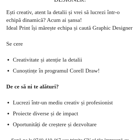
Ești creativ, atent la detalii și vrei să lucrezi într-o
echipă dinamică? Acum ai șansa!
Ideal Print își mărește echipa și caută Graphic Designer
Se cere
Creativitate și atenție la detalii
Cunoștințe în programul Corell Draw!
De ce să ni te alături?
Lucrezi într-un mediu creativ și profesionist
Proiecte diverse și de impact
Oportunități de creștere și dezvoltare
Sună-ne la 0740.419.467 sau trimite CV-ul tău împreună cu