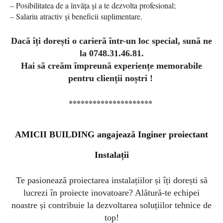
– Posibilitatea de a învăța și a te dezvolta profesional;
– Salariu atractiv și beneficii suplimentare.
Dacă îți dorești o carieră într-un loc special, sună ne
la 0748.31.46.81.
Hai să creăm împreună experiențe memorabile
pentru clienții noștri !
*********************
AMICII BUILDING angajează I
nginer proiectant
Instalații
Te pasionează proiectarea instalațiilor și îți dorești să
lucrezi în proiecte inovatoare? Alătură-te echipei
noastre și contribuie la dezvoltarea soluțiilor tehnice de
top!