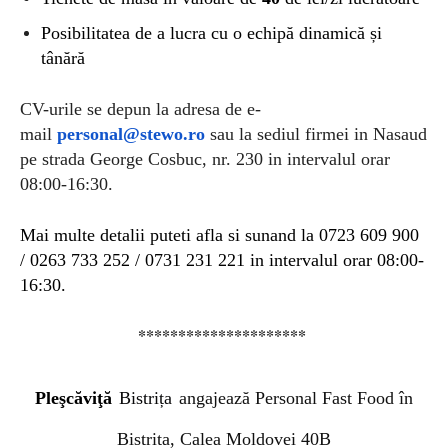
Posibilitatea de a lucra cu o echipă dinamică și
tânără
CV-urile se depun la adresa de e-
mail
personal@stewo.ro
sau la sediul firmei in Nasaud
pe strada George Cosbuc, nr. 230 in intervalul orar
08:00-16:30.
Mai multe detalii puteti afla si sunand la 0723 609 900
/ 0263 733 252 / 0731 231 221 in intervalul orar 08:00-
16:30.
*********************
Pleşcăviţă
Bistrița
a
ngaj
eaz
ă Personal Fast Food
în
Bistrita, Calea Moldovei 40B