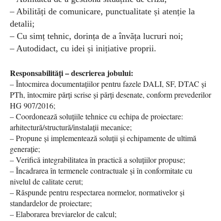
– Abilități de comunicare, punctualitate și atenție la
detalii;
– Cu simț tehnic, dorința de a învăța lucruri noi;
– Autodidact, cu idei și inițiative proprii.
Responsabilități – descrierea jobului:
– Întocmirea documentațiilor pentru fazele DALI, SF, DTAC și
PTh, întocmire părți scrise și părți desenate, conform prevederilor
HG 907/2016;
– Coordonează soluțiile tehnice cu echipa de proiectare:
arhitectură/structură/instalații mecanice;
– Propune și implementează soluții și echipamente de ultimă
generație;
– Verifică integrabilitatea în practică a soluțiilor propuse;
– Încadrarea în termenele contractuale și în conformitate cu
nivelul de calitate cerut;
– Răspunde pentru respectarea normelor, normativelor și
standardelor de proiectare;
– Elaborarea breviarelor de calcul;