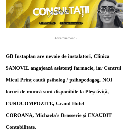
- Advertisement -
GB Instaplan are nevoie de instalatori, Clinica
SANOVIL angajează asistenți farmacie, iar
Centrul
Micul Prinț caută psiholog / p
sihopedagog
. NOI
locuri de muncă sunt disponibile la Pleșcăviță,
EUROCOMPOZITE,
Grand Hotel
COROANA,
M
ichaela’s Brasserie și EXAUDIT
Contabilitate
.