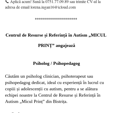
📞 Aplică acum! Sună la 0751.77.09.89 sau trimite CV-ul la
adresa de email
lorena.iugan16@icloud.com
*********************
Centrul de Resurse și Referință în Autism „MICUL
PRINȚ”
angajează
Psiholog / Psihopedagog
Căutăm un psiholog clinician, psihoterapeut sau
psihopedagog dedicat, ideal cu experiență în lucrul cu
copiii și adolescenții cu autism, pentru a se alătura
echipei noastre la Centrul de Resurse și Referință în
Autism „Micul Prinț” din Bistrița.