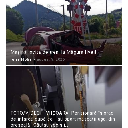
Mașină lovită de tren, la Măgura Ilvei!
Iulia Hoha
-
august 9, 2026
FOTO/VIDEO – VIIȘOARA: Pensionară în prag
de infarct, după ce i-au spart mascații ușa, din
greșeală! Căutau vecinii…