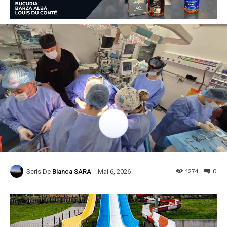
Scris De
Bianca SARA
1274
0
Mai 6, 2026