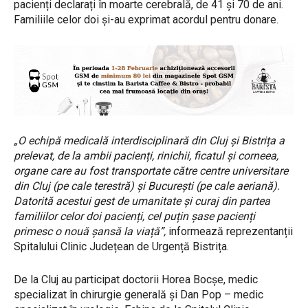
pacienți declarați în moarte cerebrală, de 41 și 70 de ani.
Familiile celor doi și-au exprimat acordul pentru donare.
„O echipă medicală interdisciplinară din Cluj și Bistrița a
prelevat, de la ambii pacienți, rinichii, ficatul și corneea,
organe care au fost transportate către centre universitare
din Cluj (pe cale terestră) și București (pe cale aeriană).
Datorită acestui gest de umanitate și curaj din partea
familiilor celor doi pacienți, cel puțin șase pacienți
primesc o nouă șansă la viață”,
informează reprezentanții
Spitalului Clinic Județean de Urgență Bistrița.
De la Cluj au participat doctorii Horea Bocșe, medic
specializat în chirurgie generală și Dan Pop – medic