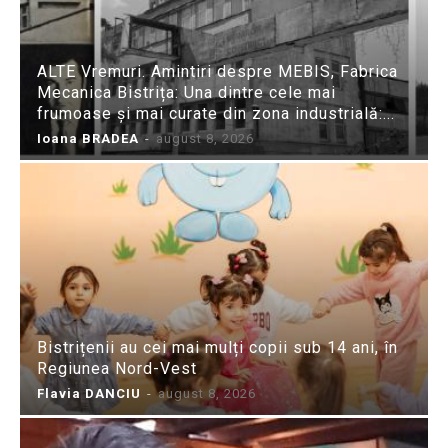
ALTE Vremuri. Amintiri despre MEBIS, Fabrica
Mecanica Bistrița: Una dintre cele mai
frumoase și mai curate din zona industrială:...
Ioana BRADEA
-
august 8, 2026
Bistrițenii au cei mai mulți copii sub 14 ani, în
Regiunea Nord-Vest
Flavia DANCIU
-
august 8, 2026