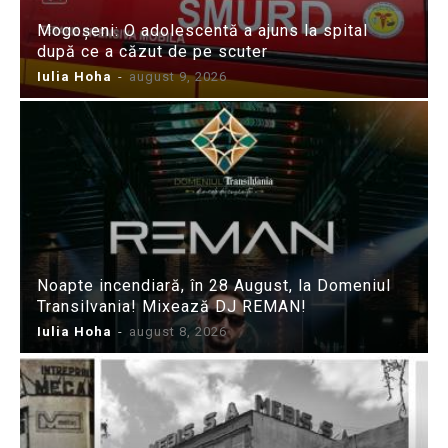
Mogoșeni: O adolescentă a ajuns la spital
după ce a căzut de pe scuter
Iulia Hoha
-
august 9, 2026
Noapte incendiară, în 28 August, la Domeniul
Transilvania! Mixează DJ REMAN!
Iulia Hoha
-
august 8, 2026