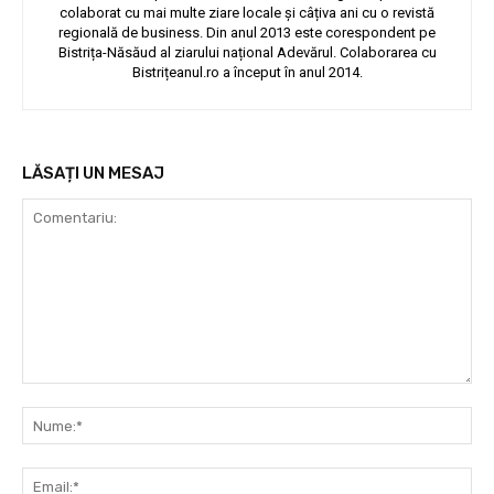
colaborat cu mai multe ziare locale și câțiva ani cu o revistă
regională de business. Din anul 2013 este corespondent pe
Bistrița-Năsăud al ziarului național Adevărul. Colaborarea cu
Bistrițeanul.ro a început în anul 2014.
LĂSAȚI UN MESAJ
Comentariu:
Nu
Ema