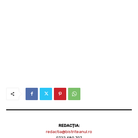
REDACȚIA:
redactia@bistriteanul.ro
0722.480.707