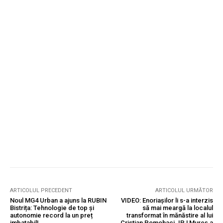
ARTICOLUL PRECEDENT
ARTICOLUL URMĂTOR
Noul MG4 Urban a ajuns la RUBIN
VIDEO: Enoriașilor li s-a interzis
Bistrița: Tehnologie de top și
să mai meargă la localul
autonomie record la un preț
transformat în mănăstire al lui
imbatabil!
Cristian Pomohaci. IPJ Mureș a