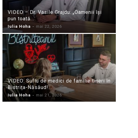
VIDEO – Dr. Vasile Grajdu: „Oamenii își
pun toată...
Iulia Hoha
-
mai 22, 2026
VIDEO: Suflu de medici de familie tineri în
Bistrița-Năsăud!...
Iulia Hoha
-
mai 21, 2026