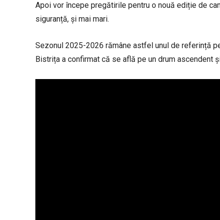
Apoi vor începe pregătirile pentru o nouă ediție de camp
siguranță, și mai mari.
Sezonul 2025-2026 rămâne astfel unul de referință pent
Bistrița a confirmat că se află pe un drum ascendent și 