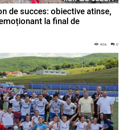
on de succes: obiective atinse,
emoționant la final de
406
0