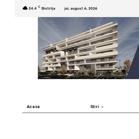
C
34.4
Bistrița
joi, august 6, 2026
Acasa
Stiri