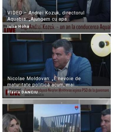
VIDEO – Andrei Kozuk, directorul
Aquabis: „Ajungem cu apa...
Iulia Hoha
-
iulie 21, 2026
Nicolae Moldovan: „E nevoie de
maturitate politică acum, mai...
Flavia DANCIU
-
iunie 10, 2026