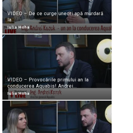
VIDEO – De ce curge uneori apă murdară
la...
Iulia Hoha
-
iulie 24, 2026
VIDEO – Provocările primului an la
conducerea Aquabis! Andrei...
Iulia Hoha
-
iulie 21, 2026