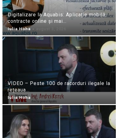
Digitalizare la Aquabis: Aplicație mobilă,
contracte online și mai...
Iulia Hoha
-
august 3, 2026
VIDEO – Peste 100 de racorduri ilegale la
rețeaua...
Iulia Hoha
-
iulie 31, 2026