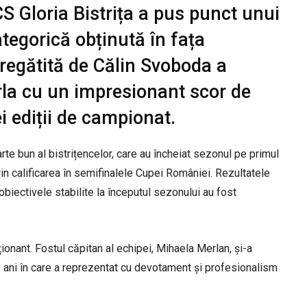
S Gloria Bistrița a pus punct unui
ategorică obținută în fața
pregătită de Călin Svoboda a
rla cu un impresionant scor de
i ediții de campionat.
rte bun al bistrițencelor, care au încheiat sezonul pe primul
rin calificarea în semifinalele Cupei României. Rezultatele
biectivele stabilite la începutul sezonului au fost
onant. Fostul căpitan al echipei, Mihaela Merlan, și-a
ă ani în care a reprezentat cu devotament și profesionalism