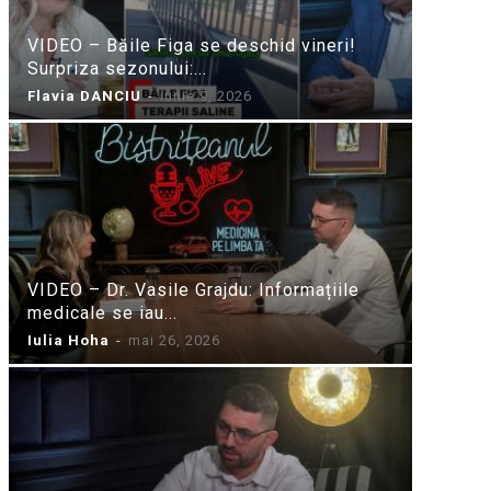
VIDEO – Băile Figa se deschid vineri!
Surpriza sezonului:...
Flavia DANCIU
-
iunie 9, 2026
VIDEO – Dr. Vasile Grajdu: Informațiile
medicale se iau...
Iulia Hoha
-
mai 26, 2026