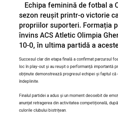
Echipa feminină de fotbal a C
sezon reușit printr-o victorie c
propriilor suporteri. Formația 
învins ACS Atletic Olimpia Ghe
10-0, în ultima partidă a aceste
Succesul clar din etapa finală a confirmat parcursul foa
loc în play-out și au reușit o performanță importantă p
obținute demonstrează progresul echipei și faptul că o
îndeplinite.
Finalul partidei a adus și un moment deosebit de emoți
anunțat retragerea din activitatea competițională, dup
culorile clubului bistrițean.