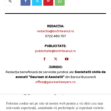
REDACȚIA:
redactia@bistriteanul.ro
0722.480.707
PUBLICITATE:
publicitate@bistriteanul.ro
JURIDIC:
Redacția beneficiază de serviciile juridice ale
Societatii civile de
avocati “Gaurean si Asociatii”
din Baroul Bucuresti
office@gaureanlawyers.ro
Folosim cookie-uri pe site-ul nostru web pentru a vă oferi cea mai
relevantă experiență, amintindu-vă preferințele și repetând vizitele.