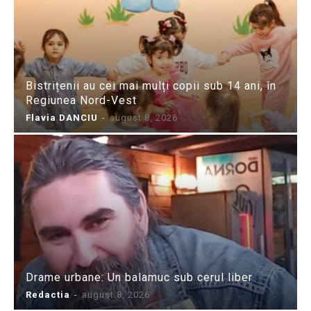
Bistrițenii au cei mai mulți copii sub 14 ani, în
Regiunea Nord-Vest
Flavia DANCIU
-
august 8, 2026
Drame urbane: Un balamuc sub cerul liber
Redactia
-
august 8, 2026