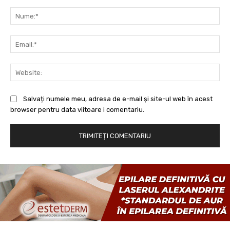
Comentariu:
Nu
Ema
Web
Salvați numele meu, adresa de e-mail și site-ul web în acest
browser pentru data viitoare i comentariu.