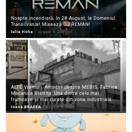
Noapte incendiară, în 28 August, la Domeniul
Transilvania! Mixează DJ REMAN!
Iulia Hoha
-
august 8, 2026
ALTE Vremuri. Amintiri despre MEBIS, Fabrica
Mecanica Bistrița: Una dintre cele mai
frumoase și mai curate din zona industrială:...
Ioana BRADEA
-
august 8, 2026