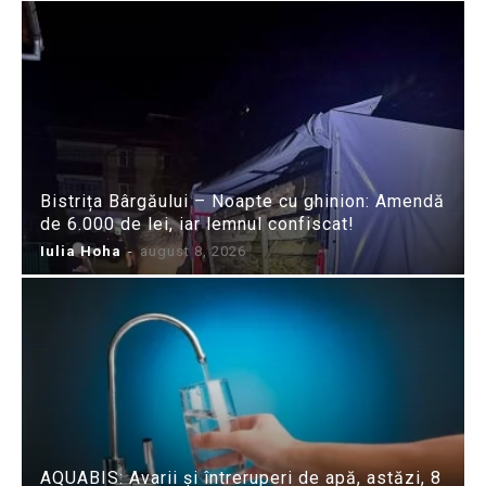
Bistrița Bârgăului – Noapte cu ghinion: Amendă
de 6.000 de lei, iar lemnul confiscat!
Iulia Hoha
-
august 8, 2026
AQUABIS: Avarii și întreruperi de apă, astăzi, 8