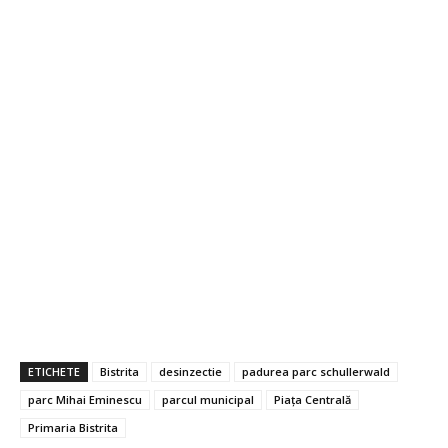
ETICHETE
Bistrita
desinzectie
padurea parc schullerwald
parc Mihai Eminescu
parcul municipal
Piața Centrală
Primaria Bistrita