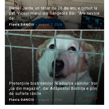
Daniel Jarda, un tânăr de 26 de ani, e țintuit la
pat. Viceprimarul din Sângeorz Băi: ”Are nevoie
de...
Flavia DANCIU
-
august 7, 2026
Pretențiile bistrițenilor la adopția câinilor: Vor
„ca din magazin”, dar Adăpostul Bistrița e plin
de suflete rănite
Flavia DANCIU
-
august 7, 2026