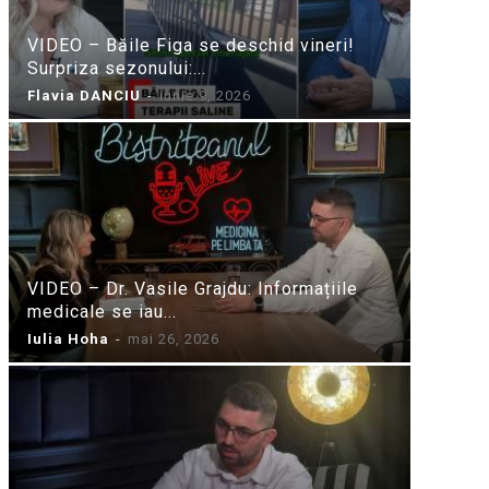
VIDEO – Băile Figa se deschid vineri!
Surpriza sezonului:...
Flavia DANCIU
-
iunie 9, 2026
VIDEO – Dr. Vasile Grajdu: Informațiile
medicale se iau...
Iulia Hoha
-
mai 26, 2026