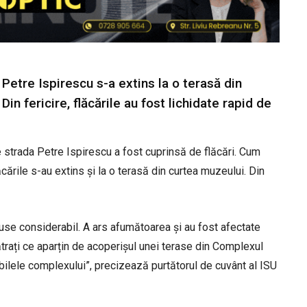
Petre Ispirescu s-a extins la o terasă din
n fericire, flăcările au fost lichidate rapid de
 strada Petre Ispirescu a fost cuprinsă de flăcări. Cum
ările s-au extins și la o terasă din curtea muzeului. Din
duse considerabil. A ars afumătoarea și au fost afectate
trați ce aparțin de acoperișul unei terase din Complexul
bilele complexului”, precizează purtătorul de cuvânt al ISU