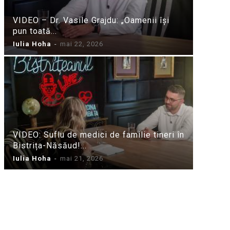
VIDEO – Dr. Vasile Grajdu: „Oamenii își
pun toată...
Iulia Hoha
-
mai 22, 2026
VIDEO: Suflu de medici de familie tineri în
Bistrița-Năsăud!...
Iulia Hoha
-
mai 21, 2026