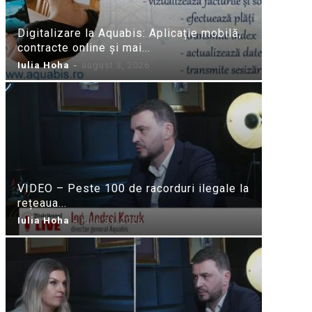
Digitalizare la Aquabis: Aplicație mobilă,
contracte online și mai...
Iulia Hoha
-
august 3, 2026
VIDEO – Peste 100 de racorduri ilegale la
rețeaua...
Iulia Hoha
-
iulie 31, 2026