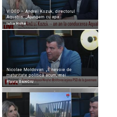
VIDEO – Andrei Kozuk, directorul
Aquabis: „Ajungem cu apa...
Iulia Hoha
-
iulie 21, 2026
Nicolae Moldovan: „E nevoie de
maturitate politică acum, mai...
Flavia DANCIU
-
iunie 10, 2026