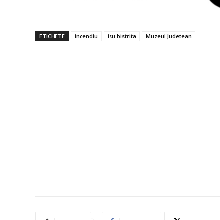
ETICHETE
incendiu
isu bistrita
Muzeul Judetean