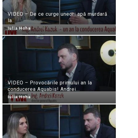
VIDEO – De ce curge uneori apă murdară
la...
Iulia Hoha
-
iulie 24, 2026
VIDEO – Provocările primului an la
conducerea Aquabis! Andrei...
Iulia Hoha
-
iulie 21, 2026