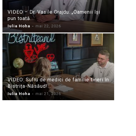
VIDEO – Dr. Vasile Grajdu: „Oamenii își
pun toată...
Iulia Hoha
-
mai 22, 2026
VIDEO: Suflu de medici de familie tineri în
Bistrița-Năsăud!...
Iulia Hoha
-
mai 21, 2026