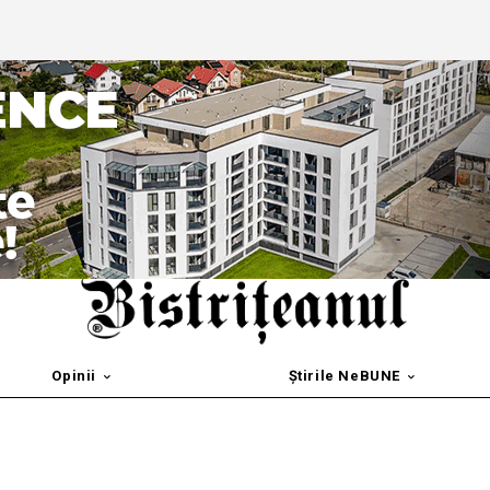
Opinii
Știrile NeBUNE