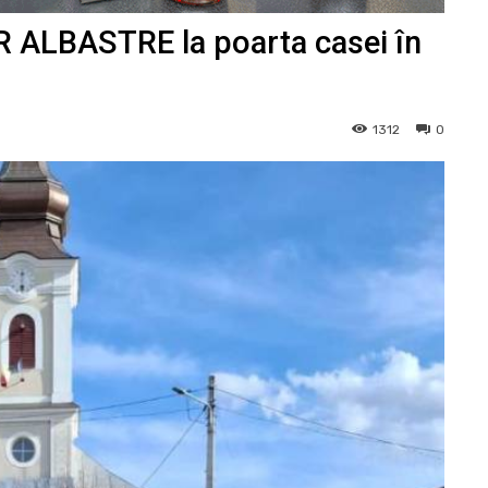
R ALBASTRE la poarta casei în
1312
0