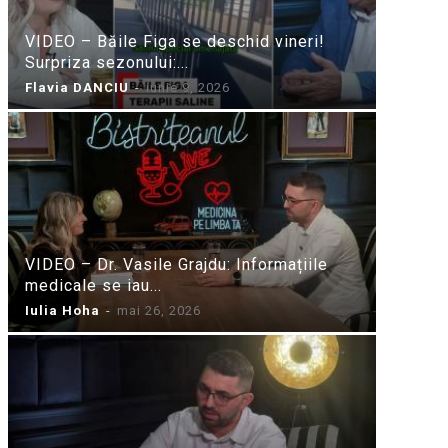
VIDEO – Băile Figa se deschid vineri!
Surpriza sezonului:...
Flavia DANCIU
-
iunie 9, 2026
VIDEO – Dr. Vasile Grajdu: Informațiile
medicale se iau...
Iulia Hoha
-
mai 26, 2026