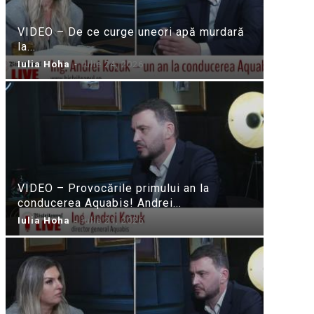
VIDEO – De ce curge uneori apă murdară
la...
Iulia Hoha
-
iulie 24, 2026
VIDEO – Provocările primului an la
conducerea Aquabis! Andrei...
Iulia Hoha
-
iulie 21, 2026