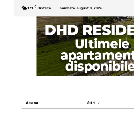
C
17.1
Bistrița
sâmbătă, august 8, 2026
Acasa
Stiri