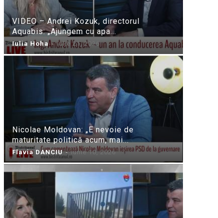
VIDEO – Andrei Kozuk, directorul
Aquabis: „Ajungem cu apa...
Iulia Hoha
-
iulie 21, 2026
Nicolae Moldovan: „E nevoie de
maturitate politică acum, mai...
Flavia DANCIU
-
iunie 10, 2026