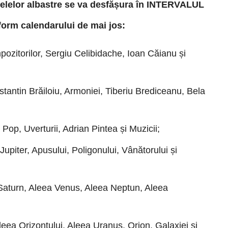
elelor albastre se va desfășura în INTERVALUL
orm calendarului de mai jos:
zitorilor, Sergiu Celibidache, Ioan Căianu și
antin Brăiloiu, Armoniei, Tiberiu Brediceanu, Bela
Pop, Uverturii, Adrian Pintea și Muzicii;
Jupiter, Apusului, Poligonului, Vânătorului și
Saturn, Aleea Venus, Aleea Neptun, Aleea
leea Orizontului, Aleea Uranus, Orion, Galaxiei și