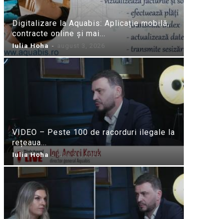
Digitalizare la Aquabis: Aplicație mobilă,
contracte online și mai...
Iulia Hoha
-
august 3, 2026
VIDEO – Peste 100 de racorduri ilegale la
rețeaua...
Iulia Hoha
-
iulie 31, 2026