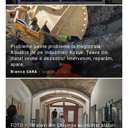
Probleme peste probleme la magistrala
Aquabis de pe Industriei! Kozuk: Țeava din
metal veche e dezastru! Intervenim, reparăm,
apare...
Bianca SARA
-
august 7, 2026
FOTO – 10 elevi din Chișinău au învățat alături