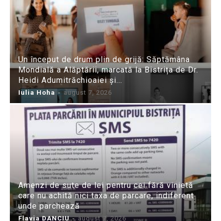
Un început de drum plin de grijă: Săptămâna
Mondială a Alăptării, marcată la Bistrița de Dr.
Heidi Adumitrăchioaiei și...
Iulia Hoha
-
august 7, 2026
Amenzi de sute de lei pentru cei fără vinietă
care nu achită nici taxa de parcare, indiferent
unde parchează
Flavia DANCIU
-
august 7, 2026