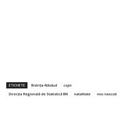
ETICHETE
Bistrița-Năsăud
copii
Direcția Regională de Statistică BN
natalitate
nou nascuti