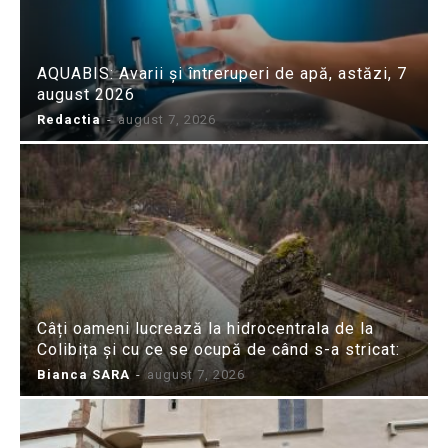
AQUABIS: Avarii și întreruperi de apă, astăzi, 7
august 2026
Redactia
-
august 7, 2026
Câți oameni lucrează la hidrocentrala de la
Colibița și cu ce se ocupă de când s-a stricat:
Bianca SARA
-
august 7, 2026