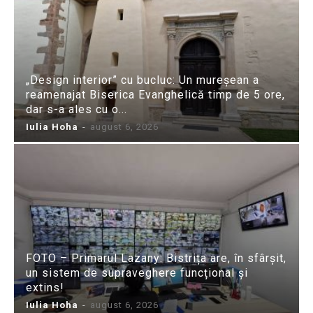
„Design interior” cu bucluc: Un mureșean a
reamenajat Biserica Evanghelică timp de 5 ore,
dar s-a ales cu o...
Iulia Hoha
-
august 6, 2026
FOTO – Primarul Lazany: Bistrița are, în sfârșit,
un sistem de supraveghere funcțional și
extins!
Iulia Hoha
-
august 6, 2026