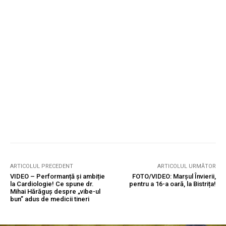
ARTICOLUL PRECEDENT
ARTICOLUL URMĂTOR
VIDEO – Performanță și ambiție
FOTO/VIDEO: Marșul Învierii,
la Cardiologie! Ce spune dr.
pentru a 16-a oară, la Bistrița!
Mihai Hărăguș despre „vibe-ul
bun” adus de medicii tineri