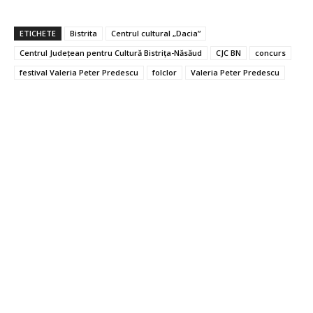
ETICHETE
Bistrita
Centrul cultural „Dacia”
Centrul Județean pentru Cultură Bistrița-Năsăud
CJC BN
concurs
festival Valeria Peter Predescu
folclor
Valeria Peter Predescu