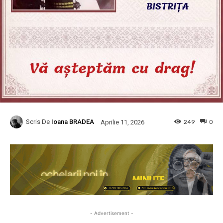
Scris De
Ioana BRADEA
249
0
Aprilie 11, 2026
- Advertisement -