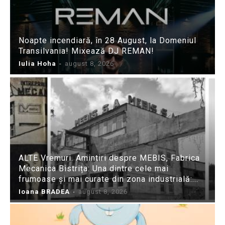
Noapte incendiară, în 28 August, la Domeniul
Transilvania! Mixează DJ REMAN!
Iulia Hoha
-
august 8, 2026
ALTE Vremuri. Amintiri despre MEBIS, Fabrica
Mecanica Bistrița: Una dintre cele mai
frumoase și mai curate din zona industrială:...
Ioana BRADEA
-
august 8, 2026