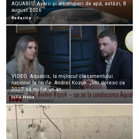
AQUABIS: Avarii și întreruperi de apă, astăzi, 8
august 2026
Redactia
-
august 8, 2026
VIDEO: Aquabis, la mijlocul clasamentului
național la tarife. Andrei Kozuk: „Îmi doresc ca
2027 să nu fie un an...
Iulia Hoha
-
august 8, 2026