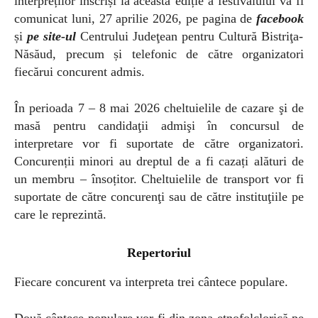
interpreților înscriși la
această ediție a festivalului va fi
comunicat luni, 27 aprilie 2026, pe pagina de
facebook
și
pe site-ul
Centrului Judeţean pentru Cultură Bistriţa-
Năsăud, precum și telefonic de către organizatori
fiecărui concurent admis.
În perioada 7 – 8 mai 2026 cheltuielile de cazare şi de
masă pentru candidaţii admişi în concursul de
interpretare vor fi suportate de către organizatori.
Concurenții minori au dreptul de a fi cazați alături de
un membru – însoțitor.
Cheltuielile de transport vor fi
suportate de către concurenţi sau de către instituţiile pe
care le reprezintă.
Repertoriul
Fiecare concurent va interpreta trei cântece populare.
Două cântece populare vor fi din zona etnofolclorică pe