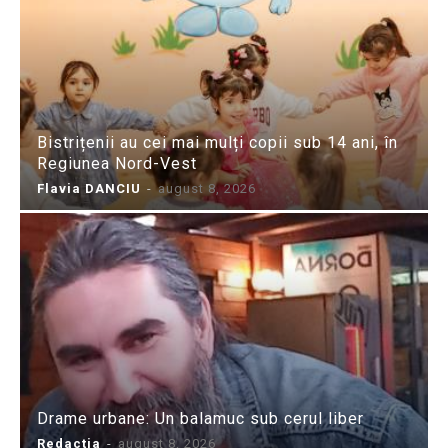
Bistrițenii au cei mai mulți copii sub 14 ani, în
Regiunea Nord-Vest
Flavia DANCIU
-
august 8, 2026
Drame urbane: Un balamuc sub cerul liber
Redactia
-
august 8, 2026