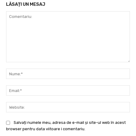
LĂSAȚI UN MESAJ
Comentariu:
Nu
Ema
Web
Salvați numele meu, adresa de e-mail și site-ul web în acest
browser pentru data viitoare i comentariu.