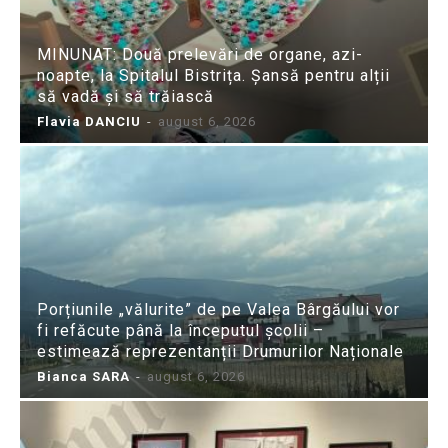
MINUNAT: Două prelevări de organe, azi-
noapte, la Spitalul Bistrița. Șansă pentru alții
să vadă și să trăiască
Flavia DANCIU
-
august 6, 2026
Porțiunile „vălurite” de pe Valea Bârgăului vor
fi refăcute până la începutul școlii –
estimează reprezentanții Drumurilor Naționale
Bianca SARA
-
august 6, 2026