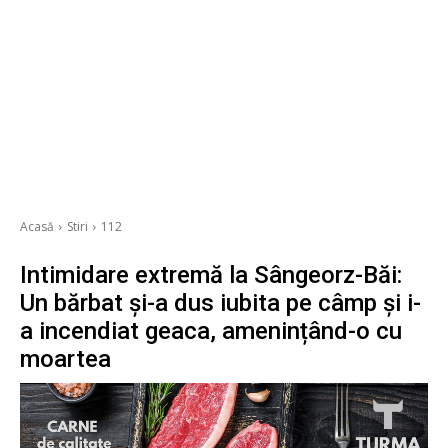
Acasă
Stiri
112
Intimidare extremă la Sângeorz-Băi:
Un bărbat și-a dus iubita pe câmp și i-
a incendiat geaca, amenințând-o cu
moartea