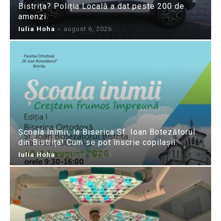
Bistrița? Poliția Locală a dat peste 200 de
amenzi
Iulia Hoha
-
august 6, 2026
Școala Inimii, la Biserica Sf. Ioan Botezătorul
din Bistrița! Cum se pot înscrie copilașii:
Iulia Hoha
-
august 6, 2026