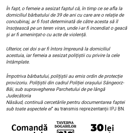
În fapt, o femeie a sesizat faptul că, în timp ce se afla la
domiciliul bărbatului de 39 de ani cu care are o relație de
concubinaj, ar fi fost determinată de către acesta să îl
însoțească pe un teren viran, unde i-ar fi incendiat o geacă
și ar fi amenințat-o cu acte de violență.
Ulterior, cei doi s-ar fi întors împreună la domiciliul
acestuia, iar femeia a sesizat polițiștii cu privire la cele
întâmplate.
Împotriva bărbatului, polițiștii au emis ordin de protecție
provizoriu. Polițiștii din cadrul Poliției orașului Sângeorz-
Băi, sub supravegherea Parchetului de pe lângă
Judecătoria
Năsăud, continuă cercetările pentru documentarea faptei
sub toate aspectele ei
” au transmis reprezentanții IPJ BN.