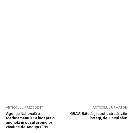
ARTICOLUL PRECEDENT
ARTICOLUL URMĂTOR
Agenția Națională a
GRAV: Bătută și sechestrată, zile
Medicamentului a început o
întregi, de iubitul său!
anchetă în cazul cremelor
vândute de Ancuța Cîrcu