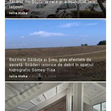
Tânărul din Șopteriu care și-a înjunghiat tatăl,
reținut!
Iulia Hoha
-
august 5, 2026
Bazinele Sălăuța și Șieu, grav afectate de
secetă: Scăderi istorice de debit în spațiul
hidrografic Someș-Tisa
Iulia Hoha
-
august 5, 2026