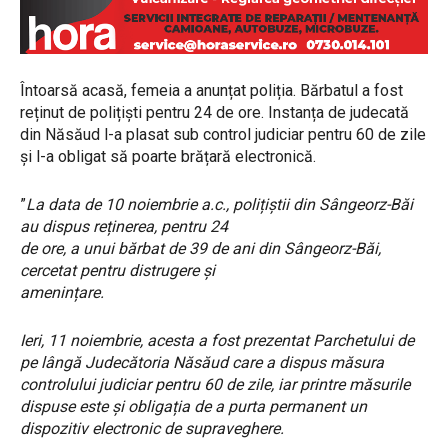
Întoarsă acasă, femeia a anunțat poliția. Bărbatul a fost
reținut de polițiști pentru 24 de ore. Instanța de judecată
din Năsăud l-a plasat sub control judiciar pentru 60 de zile
și l-a obligat să poarte brățară electronică.
”
La data de 10 noiembrie a.c., polițiștii din Sângeorz-Băi
au dispus reținerea, pentru 24
de ore, a unui bărbat de 39 de ani din Sângeorz-Băi,
cercetat pentru distrugere și
amenințare.
Ieri, 11 noiembrie, acesta a fost prezentat Parchetului de
pe lângă Judecătoria Năsăud care a dispus măsura
controlului judiciar pentru 60 de zile, iar printre măsurile
dispuse este și obligația de a purta permanent un
dispozitiv electronic de supraveghere.