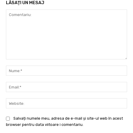
LĂSAȚI UN MESAJ
Comentariu:
Nu
Ema
Web
Salvați numele meu, adresa de e-mail și site-ul web în acest
browser pentru data viitoare i comentariu.