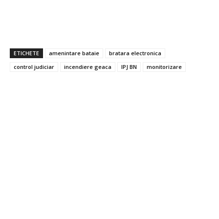
ETICHETE
amenintare bataie
bratara electronica
control judiciar
incendiere geaca
IPJ BN
monitorizare