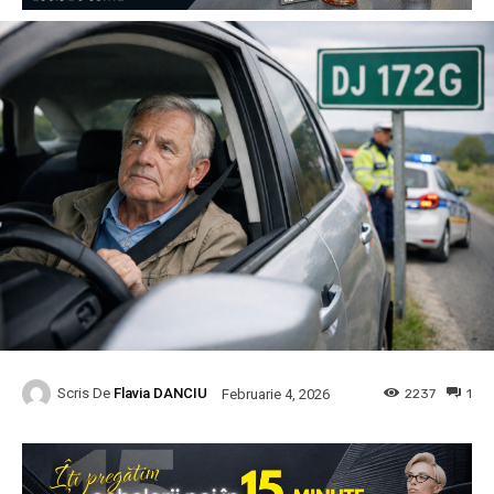
Scris De
Flavia DANCIU
2237
1
Februarie 4, 2026