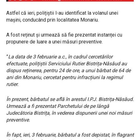
Astfel că ieri, polițiștii l-au identificat la volanul unei
mașini, conducând prin localitatea Monariu.
A fost reținut și urmează să fie prezentat instanței cu
propunere de luare a unei măsuri preventive.
”
La data de 3 februarie a.c., în cadrul cercetărilor
efectuate, polițiștii Serviciului Rutier
Bistrița-Năsăud au
dispus reținerea, pentru 24 de ore, a unui bărbat de 64 de
ani din
Monariu, cercetat pentru infracțiuni la regimul
rutier.
În prezent, bărbatul se află în arestul I.P.J. Bistrița-Năsăud.
Urmează a fi prezentat Parchetului de pe lângă
Judecătoria Bistrița, în vederea dispunerii unei noi măsuri
preventive.
În fapt, ieri, 3 februarie, bărbatul a fost depistat, în flagrant