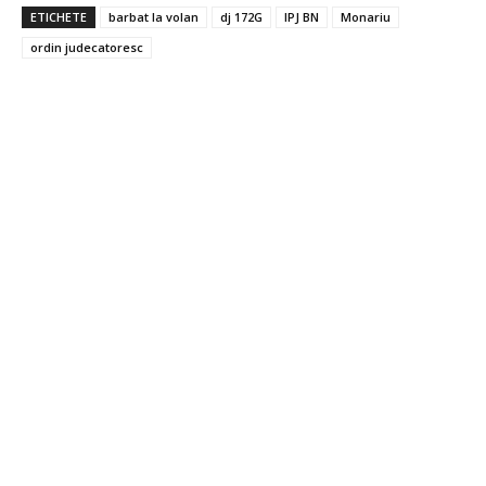
ETICHETE
barbat la volan
dj 172G
IPJ BN
Monariu
ordin judecatoresc