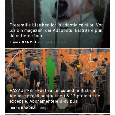
Pretențiile bistrițenilor la adopția câinilor: Vor
„ca din magazin”, dar Adăpostul Bistrița e plin
de suflete rănite
Flavia DANCIU
-
august 7, 2026
PASAJE Film Festival, în curând la Bistrița:
Atelier special pentru tineri & 12 proiecții de
excepție. Abonamentele s-au pus...
Ioana BRADEA
-
august 7, 2026