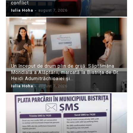
conflict
Iulia Hoha
-
august 7, 2026
Un început de drum plin de grijă: Săptămâna
Mondială a Alăptării, marcată la Bistrița de Dr.
Heidi Adumitrăchioaiei și...
Iulia Hoha
-
august 7, 2026