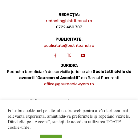
REDACȚIA:
redactia@bistriteanul.ro
0722.480.707
PUBLICITATE:
publicitate@bistriteanul.ro
JURIDIC:
Redacția beneficiază de serviciile juridice ale
Societatii civile de
avocati “Gaurean si Asociatii”
din Baroul Bucuresti
office@gaureanlawyers.ro
Folosim cookie-uri pe site-ul nostru web pentru a vă oferi cea mai
relevantă experiență, amintindu-vă preferințele și repetând vizitele.
Dând clic pe „Accept”, sunteți de acord cu utilizarea TOATE
cookie-urile.
Reproducerea totală sau parțială a materialelor este permisă
numai cu acordul expres al Bistriteanul.Ro. © Copyright 2008 -