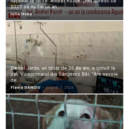
național la tarife. Andrei Kozuk: „Îmi doresc ca
2027 să nu fie un an...
Iulia Hoha
-
august 8, 2026
Daniel Jarda, un tânăr de 26 de ani, e țintuit la
pat. Viceprimarul din Sângeorz Băi: ”Are nevoie
de...
Flavia DANCIU
-
august 7, 2026