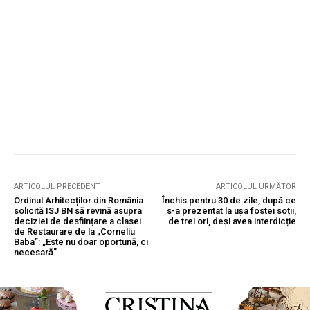
ARTICOLUL PRECEDENT
ARTICOLUL URMĂTOR
Ordinul Arhitecților din România
Închis pentru 30 de zile, după ce
solicită ISJ BN să revină asupra
s-a prezentat la ușa fostei soții,
deciziei de desființare a clasei
de trei ori, deși avea interdicție
de Restaurare de la „Corneliu
Baba”: „Este nu doar oportună, ci
necesară”