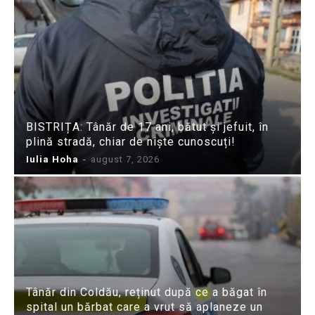
BISTRIȚA: Tânăr de 17 ani, bătut și jefuit, în
plină stradă, chiar de niște cunoscuți!
Iulia Hoha
-
august 7, 2026
Tânăr din Coldău, reținut după ce a băgat în
spital un bărbat care a vrut să aplaneze un