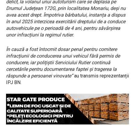
delict, la volanul unui autoturism care se deplasa pe
Drumul Județean 172G, prin localitatea Monariu, deși nu
avea acest drept. Împotriva bărbatului, instanța a dispus
în anul 2025 interzicea
exercitării dreptului de a conduce
autovehicule pe o perioadă de 4 ani, pentru săvârșirea
unor infracțiuni la regimul rutier.
În cauză a fost întocmit dosar penal pentru comitere
infracțiunii de conducerea unui vehicul fără permis de
conducere, iar polițiștii Serviciului Rutier continuă
cercetările pentru documentarea faptei și tragerea la
răspunde a persoanei vinovate”
au transmis reprezentanții
IPJ BN.