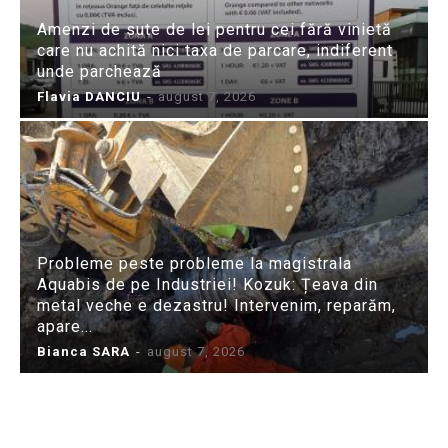
Amenzi de sute de lei pentru cei fără vinietă
care nu achită nici taxa de parcare, indiferent
unde parchează
Flavia DANCIU
-
august 7, 2026
Probleme peste probleme la magistrala
Aquabis de pe Industriei! Kozuk: Țeava din
metal veche e dezastru! Intervenim, reparăm,
apare...
Bianca SARA
-
august 7, 2026