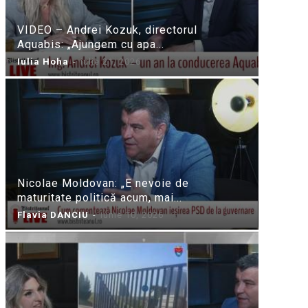
VIDEO – Andrei Kozuk, directorul
Aquabis: „Ajungem cu apa...
Iulia Hoha
-
iulie 21, 2026
Nicolae Moldovan: „E nevoie de
maturitate politică acum, mai...
Flavia DANCIU
-
iunie 10, 2026