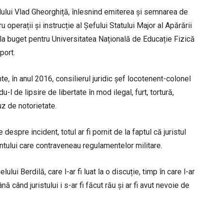
lului Vlad Gheorghiță, înlesnind emiterea și semnarea de
u operații și instrucție al Șefului Statului Major al Apărării
e la buget pentru Universitatea Națională de Educație Fizică
port.
te, în anul 2016, consilierul juridic șef locotenent-colonel
l de lipsire de libertate în mod ilegal, furt, tortură,
uz de notorietate.
despre incident, totul ar fi pornit de la faptul că juristul
antului care contraveneau regulamentelor militare.
lului Berdilă, care l-ar fi luat la o discuție, timp în care l-ar
nă când juristului i s-ar fi făcut rău și ar fi avut nevoie de