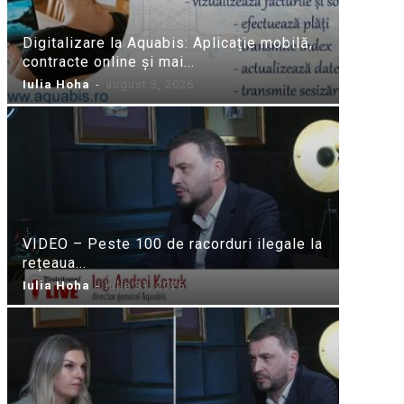
Digitalizare la Aquabis: Aplicație mobilă,
contracte online și mai...
Iulia Hoha
-
august 3, 2026
VIDEO – Peste 100 de racorduri ilegale la
rețeaua...
Iulia Hoha
-
iulie 31, 2026