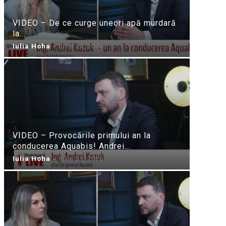
VIDEO – De ce curge uneori apă murdară
la...
Iulia Hoha
-
iulie 24, 2026
VIDEO – Provocările primului an la
conducerea Aquabis! Andrei...
Iulia Hoha
-
iulie 21, 2026