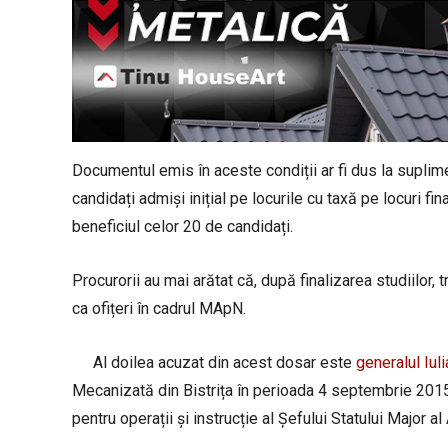
Documentul emis în aceste condiții ar fi dus la suplim
candidați admiși inițial pe locurile cu taxă pe locuri fin
beneficiul celor 20 de candidați.
Procurorii au mai arătat că, după finalizarea studiilor, t
ca ofițeri în cadrul MApN.
Al doilea acuzat din acest dosar este
generalul Iuli
Mecanizată din Bistrița în perioada 4 septembrie 2015
pentru operații și instrucție al Șefului Statului Major al 