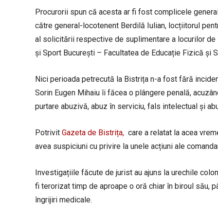
Procurorii spun că acesta ar fi fost complicele genera
către general-locotenent Berdilă Iulian, locțiitorul pentr
al solicitării respective de suplimentare a locurilor d
și Sport București – Facultatea de Educație Fizică și S
Nici perioada petrecută la Bistrița n-a fost fără inciden
Sorin Eugen Mihaiu îi făcea o plângere penală, acuzându-
purtare abuzivă, abuz în serviciu, fals intelectual și ab
Potrivit
Gazeta de Bistrița,
care a relatat la acea vreme 
avea suspiciuni cu privire la unele acțiuni ale comand
Investigațiile făcute de jurist au ajuns la urechile colone
fi terorizat timp de aproape o oră chiar în biroul său, pâ
îngrijiri medicale.