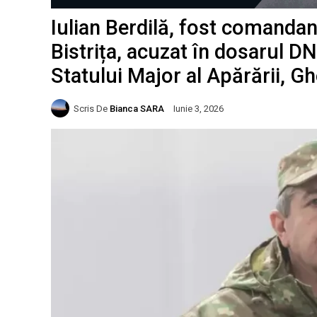
Iulian Berdilă, fost comandan
Bistrița, acuzat în dosarul DN
Statului Major al Apărării, G
Scris De
Bianca SARA
Iunie 3, 2026