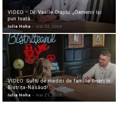
VIDEO – Dr. Vasile Grajdu: „Oamenii își
pun toată...
Iulia Hoha
-
mai 22, 2026
VIDEO: Suflu de medici de familie tineri în
Bistrița-Năsăud!...
Iulia Hoha
-
mai 21, 2026