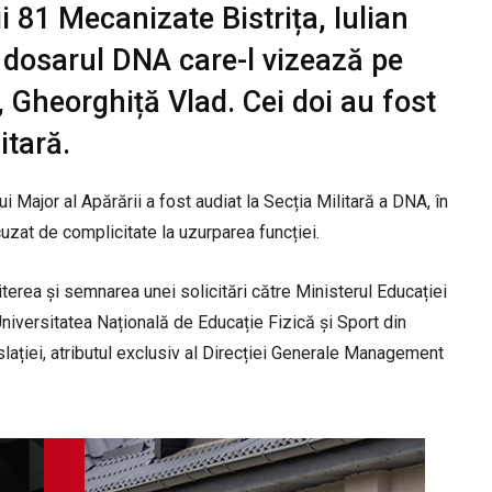
 81 Mecanizate Bistrița, Iulian
n dosarul DNA care-l vizează pe
, Gheorghiță Vlad. Cei doi au fost
itară.
i Major al Apărării a fost audiat la Secția Militară a DNA, în
cuzat de complicitate la uzurparea funcției.
miterea și semnarea unei solicitări către Ministerul Educației
niversitatea Națională de Educație Fizică și Sport din
islației, atributul exclusiv al Direcției Generale Management