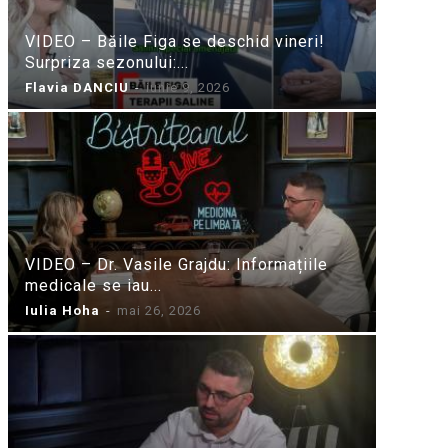
VIDEO – Băile Figa se deschid vineri!
Surpriza sezonului:...
Flavia DANCIU
-
iunie 9, 2026
VIDEO – Dr. Vasile Grajdu: Informațiile
medicale se iau...
Iulia Hoha
-
mai 26, 2026