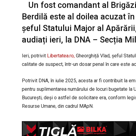
Un fost comandant al Brigăzii
Berdilă este al doilea acuzat î
șeful Statului Major al Apărării
audiați ieri, la DNA – Secția Mil
Ieri, potrivit
Libertatea.ro,
Gheorghiță Vlad, șeful Statulu
calitate de suspect, într-un dosar penal în care este a
Potrivit DNA, în iulie 2025, acesta ar fi contribuit la e
pentru suplimentarea numărului de locuri bugetate la U
București, deși o astfel de solicitare era, conform leg
Resurse Umane, din cadrul MApN.