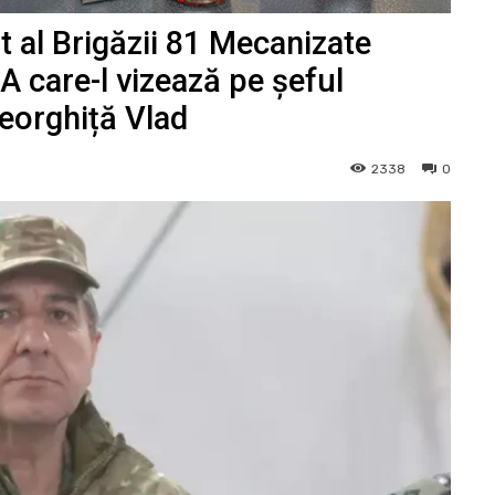
t al Brigăzii 81 Mecanizate
A care-l vizează pe șeful
heorghiță Vlad
2338
0