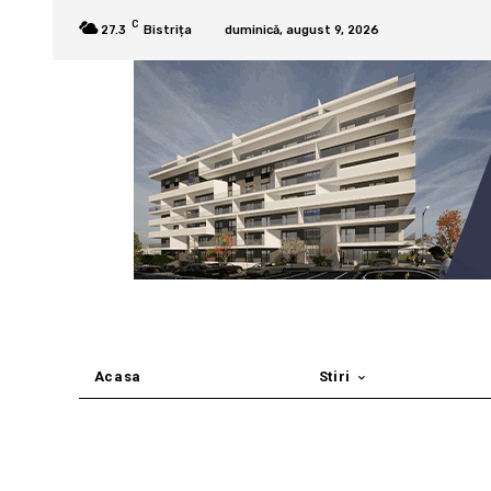
C
27.3
Bistrița
duminică, august 9, 2026
Acasa
Stiri