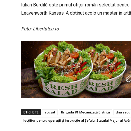
Iulian Berdilă este primul ofițer român selectat pentru 
Leavenworth Kansas. A obținut acolo un master în artă și 
Foto: Libertatea.ro
ETICHETE
acuzat
Brigada 81 Mecanizată Bistrita
dna secti
locțiitor pentru operații și instrucție al Șefului Statului Major al Apăr