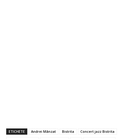
ETICHETE
Andrei Mânzat
Bistrita
Concert jazz Bistrita