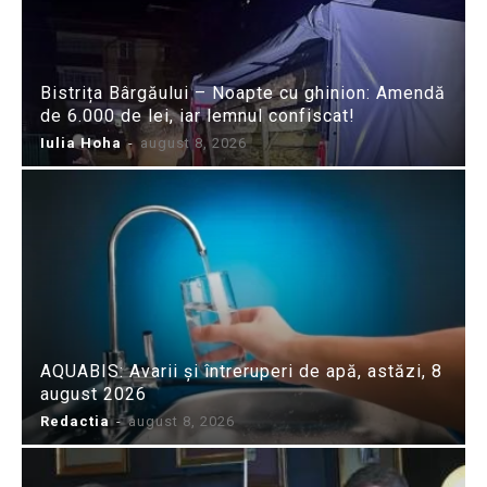
Bistrița Bârgăului – Noapte cu ghinion: Amendă
de 6.000 de lei, iar lemnul confiscat!
Iulia Hoha
-
august 8, 2026
AQUABIS: Avarii și întreruperi de apă, astăzi, 8
august 2026
Redactia
-
august 8, 2026