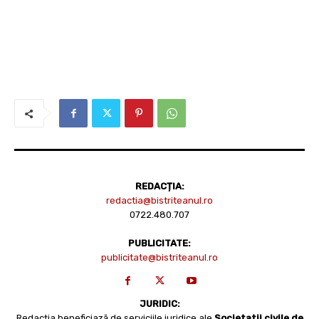
REDACȚIA:
redactia@bistriteanul.ro
0722.480.707
PUBLICITATE:
publicitate@bistriteanul.ro
JURIDIC:
Redacția beneficiază de serviciile juridice ale
Societatii civile de