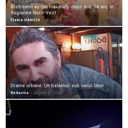
Bistrițenii au cei mai mulți copii sub 14 ani, în
Regiunea Nord-Vest
Flavia DANCIU
-
august 8, 2026
Drame urbane: Un balamuc sub cerul liber
Redactia
-
august 8, 2026