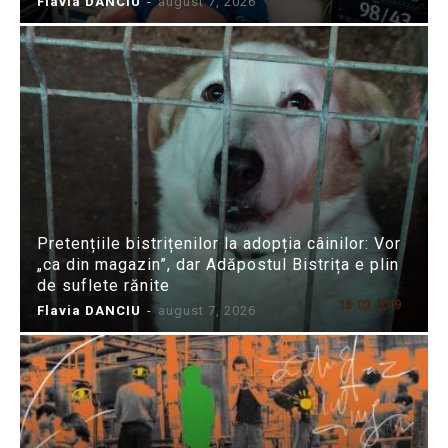
Flavia DANCIU
-
august 7, 2026
Pretențiile bistrițenilor la adopția câinilor: Vor
„ca din magazin”, dar Adăpostul Bistrița e plin
de suflete rănite
Flavia DANCIU
-
august 7, 2026