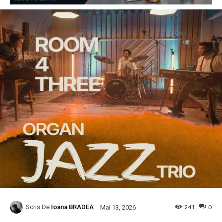
Scris De
Ioana BRADEA
241
0
Mai 13, 2026