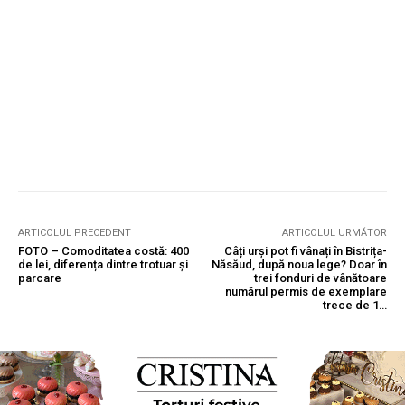
ARTICOLUL PRECEDENT
ARTICOLUL URMĂTOR
FOTO – Comoditatea costă: 400
Câți urși pot fi vânați în Bistrița-
de lei, diferența dintre trotuar și
Năsăud, după noua lege? Doar în
parcare
trei fonduri de vânătoare
numărul permis de exemplare
trece de 1…