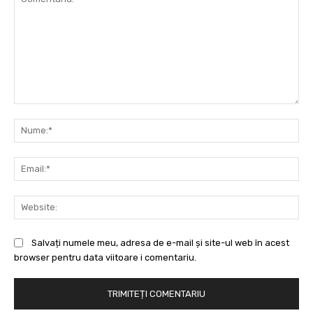
Comentariu:
Nu
Ema
Web
Salvați numele meu, adresa de e-mail și site-ul web în acest
browser pentru data viitoare i comentariu.