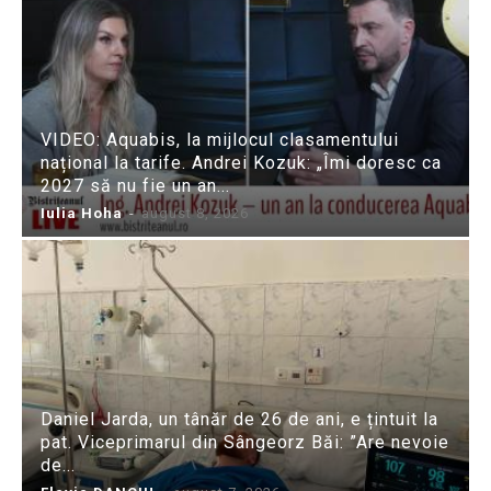
VIDEO: Aquabis, la mijlocul clasamentului
național la tarife. Andrei Kozuk: „Îmi doresc ca
2027 să nu fie un an...
Iulia Hoha
-
august 8, 2026
Daniel Jarda, un tânăr de 26 de ani, e țintuit la
pat. Viceprimarul din Sângeorz Băi: ”Are nevoie
de...