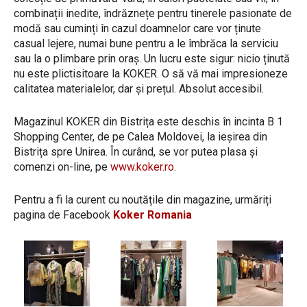
combinații inedite, îndrăznețe pentru tinerele pasionate de
modă sau cuminți în cazul doamnelor care vor ținute
casual lejere, numai bune pentru a le îmbrăca la serviciu
sau la o plimbare prin oraș. Un lucru este sigur: nicio ținută
nu este plictisitoare la KOKER. O să vă mai impresioneze
calitatea materialelor, dar și prețul. Absolut accesibil.
Magazinul KOKER din Bistrița este deschis în incinta B 1
Shopping Center, de pe Calea Moldovei, la ieșirea din
Bistrița spre Unirea. În curând, se vor putea plasa și
comenzi on-line, pe
www.koker.ro
.
Pentru a fi la curent cu noutățile din magazine, urmăriți
pagina de Facebook
Koker Romania