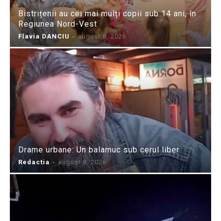
Bistrițenii au cei mai mulți copii sub 14 ani, în
Regiunea Nord-Vest
Flavia DANCIU
-
august 8, 2026
Drame urbane: Un balamuc sub cerul liber
Redactia
-
august 8, 2026