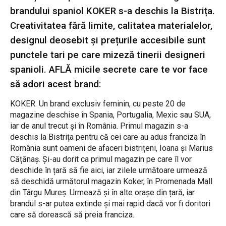
brandului spaniol KOKER s-a deschis la Bistrița.
Creativitatea fără limite, calitatea materialelor,
designul deosebit și prețurile accesibile sunt
punctele tari pe care mizeză tinerii designeri
spanioli. AFLĂ micile secrete care te vor face
să adori acest brand:
KOKER. Un brand exclusiv feminin, cu peste 20 de
magazine deschise în Spania, Portugalia, Mexic sau SUA,
iar de anul trecut și în România. Primul magazin s-a
deschis la Bistrița pentru că cei care au adus franciza în
România sunt oameni de afaceri bistrițeni, Ioana și Marius
Cățănaș. Și-au dorit ca primul magazin pe care îl vor
deschide în țară să fie aici, iar zilele următoare urmează
să deschidă următorul magazin Koker, în Promenada Mall
din Târgu Mureș. Urmează și în alte orașe din țară, iar
brandul s-ar putea extinde și mai rapid dacă vor fi doritori
care să dorească să preia franciza.