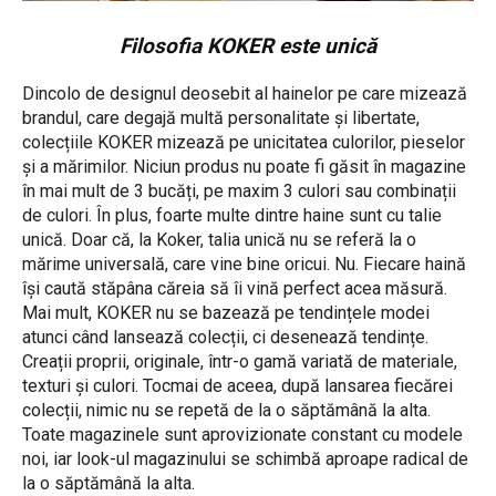
Filosofia KOKER este unică
Dincolo de designul deosebit al hainelor pe care mizează
brandul, care degajă multă personalitate și libertate,
colecțiile KOKER mizează pe unicitatea culorilor, pieselor
și a mărimilor. Niciun produs nu poate fi găsit în magazine
în mai mult de 3 bucăți, pe maxim 3 culori sau combinații
de culori. În plus, foarte multe dintre haine sunt cu talie
unică. Doar că, la Koker, talia unică nu se referă la o
mărime universală, care vine bine oricui. Nu. Fiecare haină
își caută stăpâna căreia să îi vină perfect acea măsură.
Mai mult, KOKER nu se bazează pe tendințele modei
atunci când lansează colecții, ci desenează tendințe.
Creații proprii, originale, într-o gamă variată de materiale,
texturi și culori. Tocmai de aceea, după lansarea fiecărei
colecții, nimic nu se repetă de la o săptămână la alta.
Toate magazinele sunt aprovizionate constant cu modele
noi, iar look-ul magazinului se schimbă aproape radical de
la o săptămână la alta.