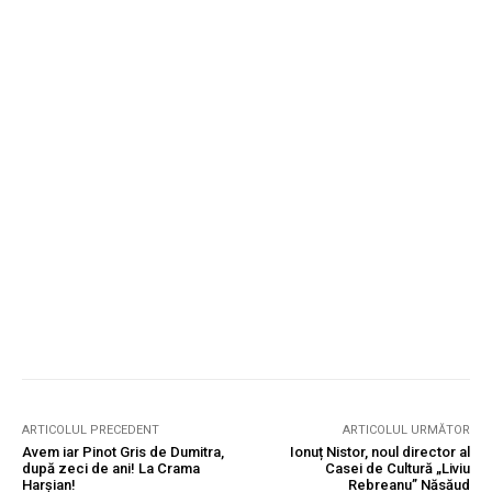
ARTICOLUL PRECEDENT
ARTICOLUL URMĂTOR
Avem iar Pinot Gris de Dumitra,
Ionuț Nistor, noul director al
după zeci de ani! La Crama
Casei de Cultură „Liviu
Harșian!
Rebreanu” Năsăud