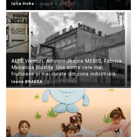
Iulia Hoha
-
august 8, 2026
ALTE Vremuri. Amintiri despre MEBIS, Fabrica
Mecanica Bistrița: Una dintre cele mai
frumoase și mai curate din zona industrială:...
Ioana BRADEA
-
august 8, 2026