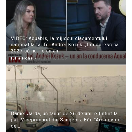
VIDEO: Aquabis, la mijlocul clasamentului
național la tarife. Andrei Kozuk: „Îmi doresc ca
2027 să nu fie un an...
Iulia Hoha
-
august 8, 2026
Daniel Jarda, un tânăr de 26 de ani, e țintuit la
pat. Viceprimarul din Sângeorz Băi: ”Are nevoie
de...