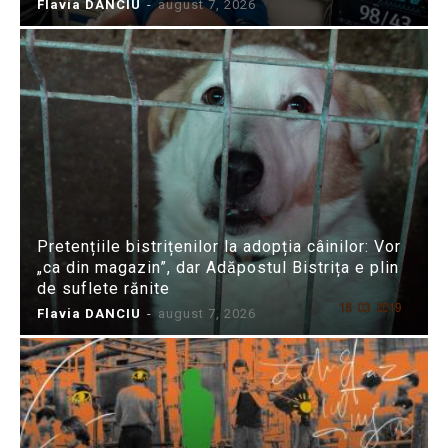
Flavia DANCIU
-
august 7, 2026
Pretențiile bistrițenilor la adopția câinilor: Vor
„ca din magazin”, dar Adăpostul Bistrița e plin
de suflete rănite
Flavia DANCIU
-
august 7, 2026