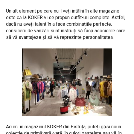
Un alt element pe care nu-l veți întâlni în alte magazine
este că la KOKER vi se propun outfit-uri complete. Astfel,
dacă nu aveți talent în a face combinațiile perfecte,
consilierii de vânzări sunt instruiți să facă asocierile care
să vă avantajeze și să vă reprezinte personalitatea.
Acum, în magazinul KOKER din Bistrița, puteți găsi noua
colecție de primăvară-vară, în culori pastelate sau vii, în