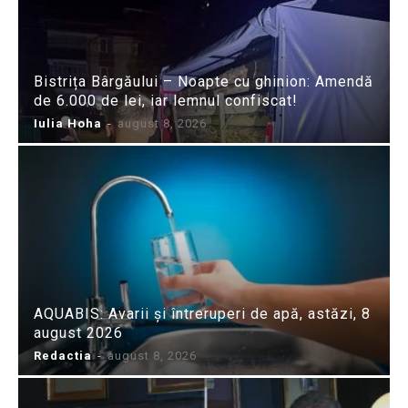
Bistrița Bârgăului – Noapte cu ghinion: Amendă
de 6.000 de lei, iar lemnul confiscat!
Iulia Hoha
-
august 8, 2026
AQUABIS: Avarii și întreruperi de apă, astăzi, 8
august 2026
Redactia
-
august 8, 2026