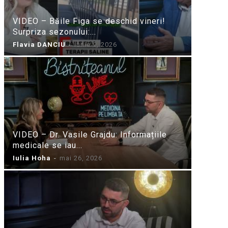
VIDEO – Băile Figa se deschid vineri!
Surpriza sezonului:...
Flavia DANCIU
-
iunie 9, 2026
VIDEO – Dr. Vasile Grajdu: Informațiile
medicale se iau...
Iulia Hoha
-
mai 26, 2026