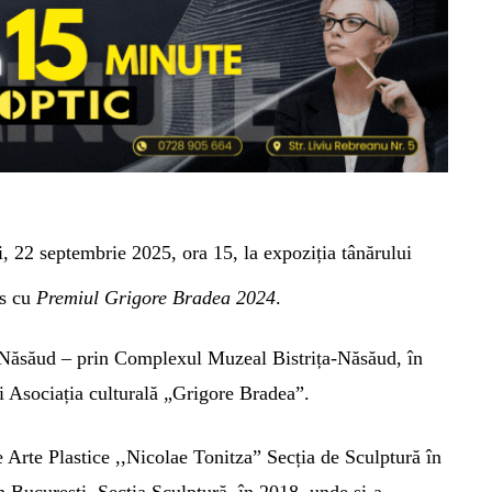
i
,
2
2
septembrie 20
25, ora 1
5
,
la expoziția tânărului
ns cu
Premiul Grigore Bradea 2024
.
a-Năsăud – prin Complexul Muzeal Bistrița-Năsăud, în
i Asociația culturală „Grigore Bradea”.
 Arte Plastice ,,Nicolae Tonitza” Secția de Sculptură în