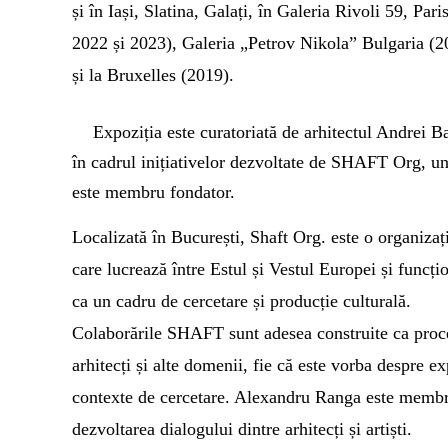
și în
Iași, Slatina, Galați,
în
Galeria Rivoli 59, Pari
2022 și 2023),
Galeria „Petrov Nikola” Bulgaria
(2
și la
Br
u
xelles
(2019).
Expoziția este curatoriată de arhitectul Andrei B
în cadrul inițiativelor dezvoltate de SHAFT Org, u
este membru fondator.
Localizată în București, Shaft Org. este o organizaț
care lucrează între Estul și Vestul Europei și funcți
ca un cadru de cercetare și producție culturală.
Colaborările SHAFT sunt adesea construite ca proce
arhitecți și alte domenii, fie că este vorba despre ex
contexte de cercetare. Alexandru Ranga este membru
dezvoltarea dialogului dintre arhitecți și artiști.