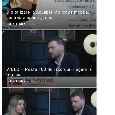
Digitalizare la Aquabis: Aplicație mobilă,
contracte online și mai...
Iulia Hoha
-
august 3, 2026
VIDEO – Peste 100 de racorduri ilegale la
rețeaua...
Iulia Hoha
-
iulie 31, 2026