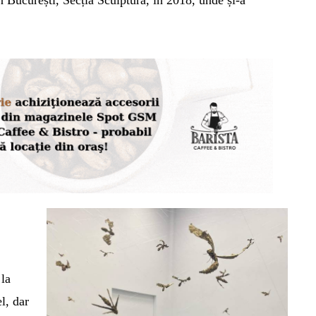
 București, Secția Sculptură, în 2018, unde și-a
 la
el,
dar