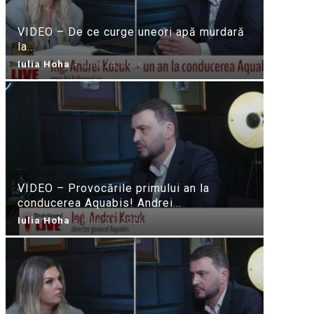
VIDEO – De ce curge uneori apă murdară
la...
Iulia Hoha
-
iulie 24, 2026
VIDEO – Provocările primului an la
conducerea Aquabis! Andrei...
Iulia Hoha
-
iulie 21, 2026