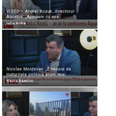
VIDEO – Andrei Kozuk, directorul
Aquabis: „Ajungem cu apa...
Iulia Hoha
-
iulie 21, 2026
Nicolae Moldovan: „E nevoie de
maturitate politică acum, mai...
Flavia DANCIU
-
iunie 10, 2026