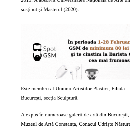
2015.
A absolvit
Universitatea Națională de Arte din
susținut și Masterul (2020).
Este membru al Uniunii Artistilor Plastici, Filiala
București, secția
Sculptură.
A expus în numeroase galerii de artă din București,
Muzeul de Artă Constanța, Conacul Udriște Năstur