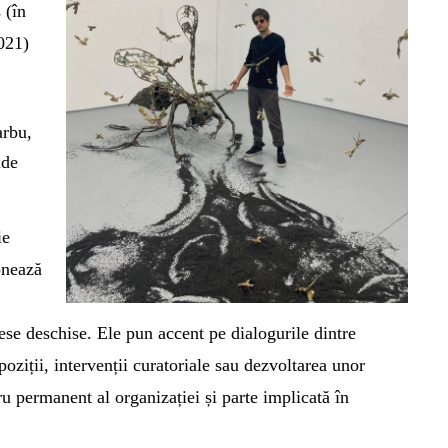
s
(în
021)
arbu,
nde
ie
onează
se deschise. Ele pun accent pe dialogurile dintre
poziții, intervenții curatoriale sau dezvoltarea unor
 permanent al organizației și parte implicată în