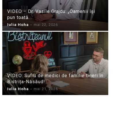
VIDEO – Dr. Vasile Grajdu: „Oamenii își
pun toată...
Iulia Hoha
-
mai 22, 2026
VIDEO: Suflu de medici de familie tineri în
Bistrița-Năsăud!...
Iulia Hoha
-
mai 21, 2026