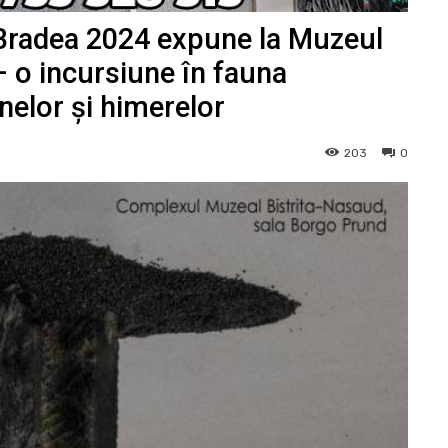
 Bradea 2024 expune la Muzeul
– o incursiune în fauna
nelor și himerelor
203
0