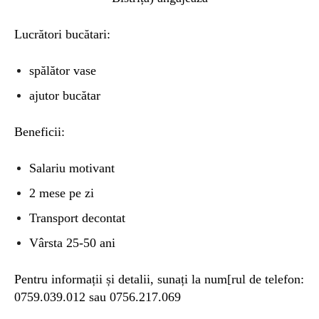
Lucrători bucătari
:
sp
ălător vase
ajutor bucătar
Beneficii
:
Salariu motivant
2 mese pe zi
Transport decontat
V
ârsta 25-50 ani
Pentru informații și detalii
, sunați la num[rul de telefon:
0759.039.012 sau 0756.217.069