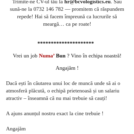
Trimite-ne CV-ul tău la
hr@bcvologistics.eu
. Sau
sună-ne la 0732 146 782 — promitem că răspundem
repede! Hai să facem împreună ca lucrurile să
meargă… ca pe roate!
*********************
Vrei un job
Numa’
Bun
? Vino
î
n echipa
noastră!
Angajăm !
Dacă ești în căutarea unui loc de muncă unde să ai o
atmosferă plăcută, o echipă prietenoasă și un salariu
atractiv – înseamnă că nu mai trebuie să cauți!
A ajuns anunțul nostru exact la cine trebuie !
Angajăm