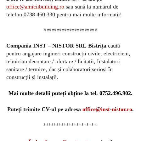
office@amiciibuilding.ro
sau sună la numărul de
telefon 0738 460 330 pentru mai multe informații!
*********************
Compania
INST –
NISTOR SRL
Bistrița
caută
pentru angajare ingineri construcții civile, electricieni,
tehnician decontare / ofertare / licitații, Instalatori
sanitare / termice, dar și colaboratori serioși în
construcții și instalații.
Mai multe detalii puteți obține la tel. 0752.496.902.
Puteți
trimite CV-ul pe adresa
office@inst-nistor.ro
.
*********************