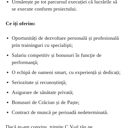
Urmărește pe tot parcursul execuției că lucrările să
se execute conform proiectului.
Ce iți oferim:
Oportunități de dezvoltare personală și profesională
prin traininguri cu specialişti;
Salariu competitiv și bonusuri în funcţie de
performanţă;
O echipă de oameni smart, cu experiență și dedicați;
Seriozitate și recunoștinţă;
Asigurare de sănătate privată;
Bonusuri de Crăciun și de Paște;
Contract de muncă pe perioadă nedeterminată.
Dacă te-am convins, trimite C.V-ul tău pe