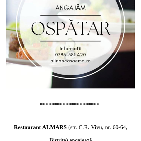
*********************
Restaurant ALMARS
(s
tr. C.R. Vivu, nr. 60-64,
Bistri
ța)
angajeaz
ă