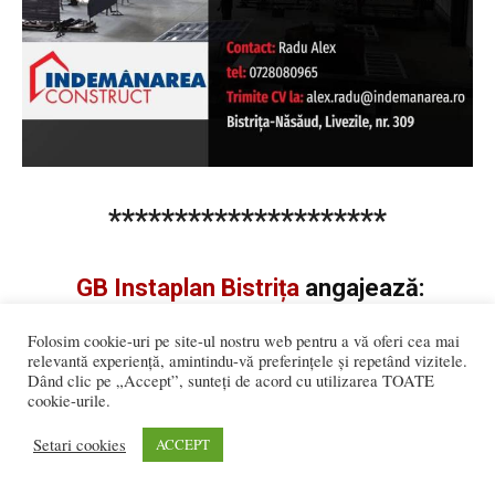
*********************
GB Instaplan Bistrița
angajează:
Inginer de Instalații – Șef de Șantier
Folosim cookie-uri pe site-ul nostru web pentru a vă oferi cea mai
relevantă experiență, amintindu-vă preferințele și repetând vizitele.
Instalator
Dând clic pe „Accept”, sunteți de acord cu utilizarea TOATE
cookie-urile.
Ajutor de instalator
Setari cookies
ACCEPT
Electrician
Muncitor necalificat în construcții