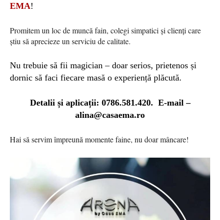
EMA
!
Promitem un loc de muncă fain, colegi simpatici și clienți care
știu să aprecieze un serviciu de calitate.
Nu trebuie să fii magician – doar serios, prietenos și
dornic să faci fiecare masă o experiență plăcută.
Detalii și aplicații: 0786.581.420. E-mail –
alina@casaema.ro
Hai să servim împreună momente faine, nu doar mâncare!