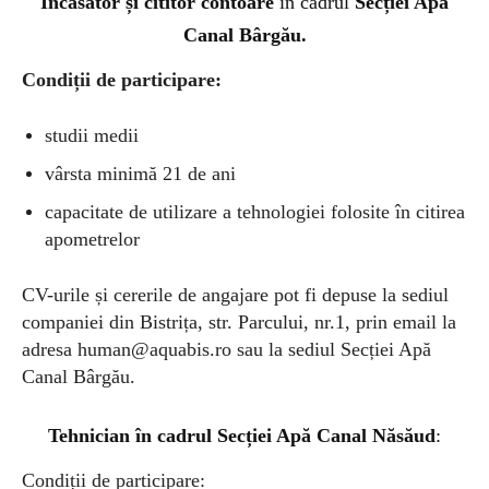
Î
ncasator și cititor contoare
în cadrul
Secției Apă
Canal Bârgău.
Condiții de participare:
studii medii
vârsta minimă 21 de ani
capacitate de utilizare a tehnologiei folosite în citirea
apometrelor
CV-urile și cererile de angajare pot fi depuse la sediul
companiei din Bistrița, str. Parcului, nr.1, prin email la
adresa
human@aquabis.ro
sau la sediul Secției Apă
Canal Bârgău.
Tehnician în cadrul Secției Apă Canal Năsăud
:
Condiții de participare: