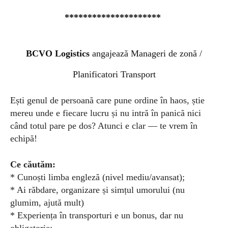
*********************
BCVO Logistics
angajează Manageri de
z
onă /
Planificatori Transport
Ești genul de persoană care pune ordine în haos, știe
mereu unde e fiecare lucru și nu intră în panică nici
când totul pare pe dos? Atunci e clar — te vrem în
echipă!
Ce căutăm:
* Cunoști limba engleză (nivel mediu/avansat);
* Ai răbdare, organizare și simțul umorului (nu
glumim, ajută mult)
* Experiența în transporturi e un bonus, dar nu