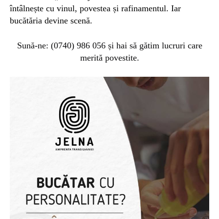
întâlnește cu vinul, povestea și rafinamentul. Iar
bucătăria devine scenă.
Sună-ne: (0740) 986 056
și h
ai să gătim lucruri care
merită povestite.