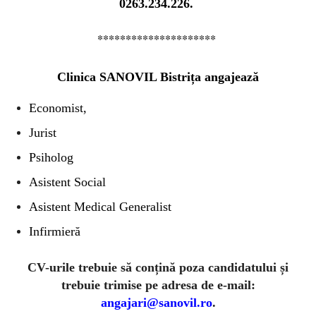
0263.234.226.
*********************
Clinica SANOVIL Bistrița angajează
Economist,
Jurist
Psiholog
Asistent Social
Asistent Medical Generalist
Infirmieră
CV-urile trebuie să conțină poza candidatului și
trebuie trimise pe adresa de e-mail:
angajari@sanovil.ro
.