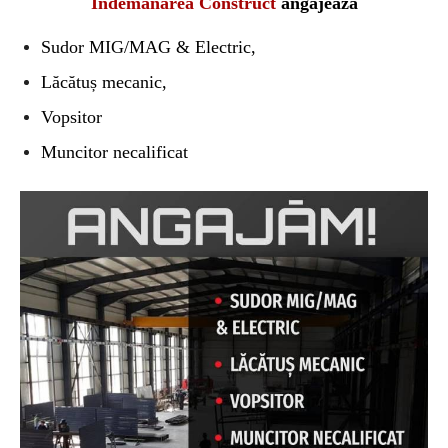
Îndemânarea Construct
angajează
Sudor MIG/MAG & Electric,
Lăcătuș mecanic,
Vopsitor
Mu
ncitor necalificat